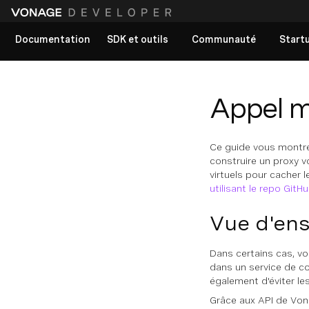
Documentation
SDK et outils
Communauté
Start
Voir tous les documents
Appel 
Ce guide vous montre
construire un proxy v
virtuels pour cacher
utilisant le repo GitH
Vue d'en
Dans certains cas, v
dans un service de co
également d'éviter les
Grâce aux API de Von