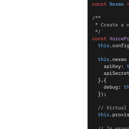
const
 Nexmo
 
/**
 * Create a 
 */
const
 VoiceP
  this
.confi
  this
.nexmo
    apiKey: 
    apiSecre
  },{
    debug: 
t
  });
  // Virtual
  this
.provi
  // In prog