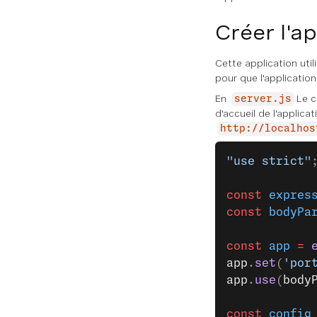
Créer l'a
Cette application util
pour que l'application
En
Le c
server.js
d'accueil de l'applicat
http://localhos
"use strict"
const
 expres
const
 bodyPa
const
 app
 =
 
app
.
set
(
'por
app
.
use
(
body
const
 config