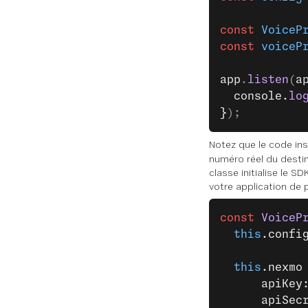
const
 VoiceP
const
 voiceP
app
.
listen
(
a
  console.
lo
}
);
Notez que le code ins
numéro réel du destin
classe initialise le S
votre application de 
const
 VoiceP
  this
.confi
  this
.nexmo
      apiKey
      apiSec