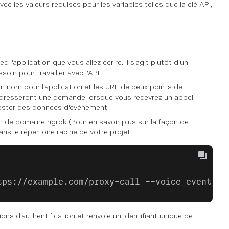
c les valeurs requises pour les variables telles que la clé API,
l'application que vous allez écrire. Il s'agit plutôt d'un
in pour travailler avec l'API.
n nom pour l'application et les URL de deux points de
 adresseront une demande lorsque vous recevrez un appel
 poster des données d'événement.
e domaine ngrok (Pour en savoir plus sur la façon de
ns le répertoire racine de votre projet :
tps://example.com/proxy-call --voice_event_ur
ons d'authentification et renvoie un identifiant unique de