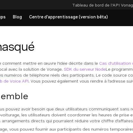
Tableau de bord de l'API
Vonag
ups
Blog
Centre d'apprentissage (version bêta)
masqué
 comment mettre en œuvre l'idée décrite dans le
Cas d'utilisation
ocal avec la solution de Vonage.
SDK du serveur Node
Le programme 
 les numéros de téléphone réels des participants. Le code source 
ub de Voice API
. Vous pouvez également vous rendre à l'adresse su
semble
ous pouvez avoir besoin que deux utilisateurs communiquent sans r
voiturage, les utilisateurs doivent coordonner les heures de prise
 arrangements directs qui pourraient réduire votre chiffre d'affaires
age, vous pouvez fournir aux participants des numéros temporaire