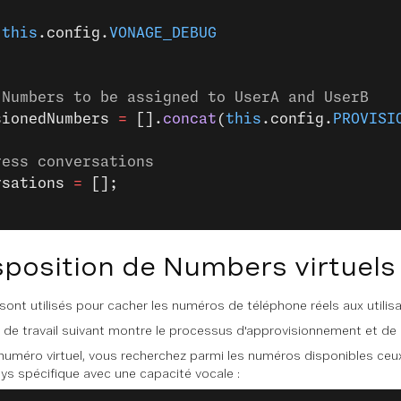
 
this
.config.
VONAGE_DEBUG
 Numbers to be assigned to UserA and UserB
sionedNumbers 
=
 [].
concat
(
this
.config.
PROVISI
ress conversations
rsations 
=
 [];
sposition de Numbers virtuels
sont utilisés pour cacher les numéros de téléphone réels aux utilisa
de travail suivant montre le processus d'approvisionnement et de c
numéro virtuel, vous recherchez parmi les numéros disponibles ceu
ys spécifique avec une capacité vocale :