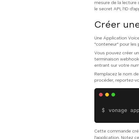
mesure de la lecture d
le secret API, l'ID d
Créer une
Une Application Voice 
"conteneur" pour les 
Vous pouvez créer une
terminaison webhook 
entrant sur votre num
Remplacez le nom de 
procéder, reportez-v
vonage ap
Cette commande crée
l'application. Notez c