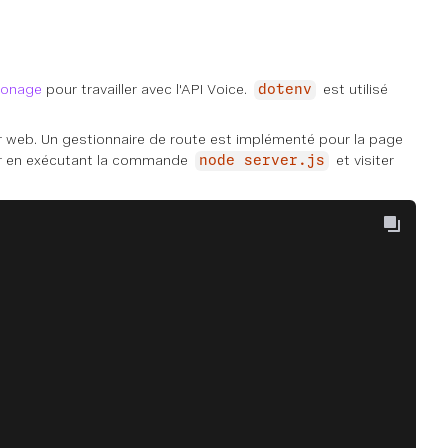
Vonage
pour travailler avec l'API Voice.
est utilisé
dotenv
ur web. Un gestionnaire de route est implémenté pour la page
eur en exécutant la commande
et visiter
node server.js