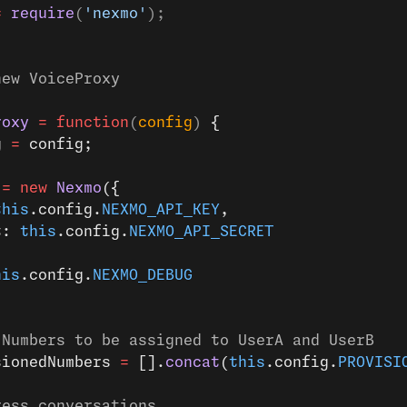
=
 require
(
'nexmo'
);
new VoiceProxy
roxy
 =
 function
(
config
) 
{
g 
=
 config;
 
=
 new
 Nexmo
({
this
.config.
NEXMO_API_KEY
,
t: 
this
.config.
NEXMO_API_SECRET
his
.config.
NEXMO_DEBUG
 Numbers to be assigned to UserA and UserB
sionedNumbers 
=
 [].
concat
(
this
.config.
PROVISI
ress conversations