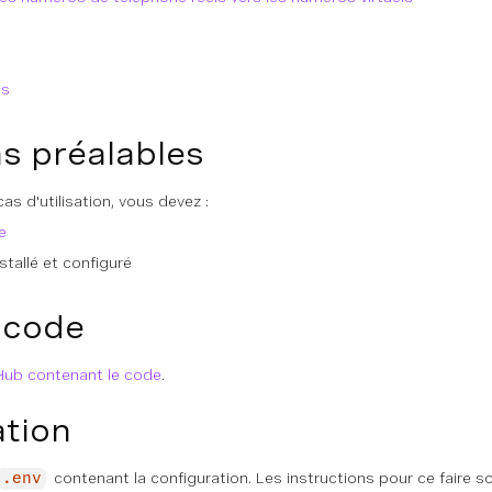
ns
s préalables
cas d'utilisation, vous devez :
e
stallé et configuré
 code
Hub contenant le code
.
ation
contenant la configuration. Les instructions pour ce faire s
.env