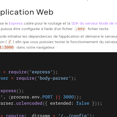
pplication Web
ise le
Express
cadre pour le routage et la
SDK du serveur Node de 
 puisse être configurée à l'aide d'un fichier
fichier texte.
.env
ode initialise les dépendances de l'application et démarre le serve
ion (
) afin que vous puissiez tester le fonctionnement du serv
/
dans votre navigateur :
t:3000
;
s
 =
 require
(
'express'
);
rser
 =
 require
(
'body-parser'
);
express
();
t'
, (
process
.
env
.
PORT
 ||
 3000
));
Parser
.
urlencoded
({ 
extended: 
false
 }));
 =
 require
(
__dirname
 +
 '/../config'
);