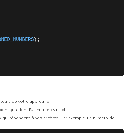
ONED_NUMBERS
);
teurs de votre application.
onfiguration d'un numéro virtuel :
x qui répondent à vos critères. Par exemple, un numéro de