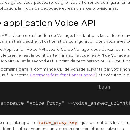
e ce guide, vous pouvez renseigner votre fichier de configuration ave
'application, le mode de débogage et les numéros provisionnés.
 application Voice API
API est une construction de Vonage. Il ne faut pas la confondre avec 
paramètres d'authentification et de configuration dont vous avez beso
 Application Voice API avec le CLI de Vonage. Vous devez fournir u
: le premier est le point de terminaison auquel les API de Vonage
éro virtuel, et le second est le point de terminaison où l'API peut
domaine dans la commande CLI de Vonage suivante par votre nom d
ous à la section
Comment faire fonctionner ngrok
) et exécutez-le da
ps:create "Voice Proxy" --voice_answer_url=ht
 un fichier appelé
qui contient des informati
voice_proxy.key
et identifiant car vous en aurez besoin dans les étapes suivantes.