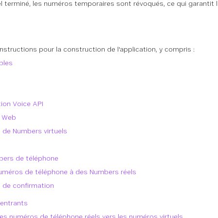
pel terminé, les numéros temporaires sont révoqués, ce qui garantit la
nstructions pour la construction de l'application, y compris :
bles
tion Voice API
n Web
n de Numbers virtuels
mbers de téléphone
uméros de téléphone à des Numbers réels
 de confirmation
 entrants
 des numéros de téléphone réels vers les numéros virtuels