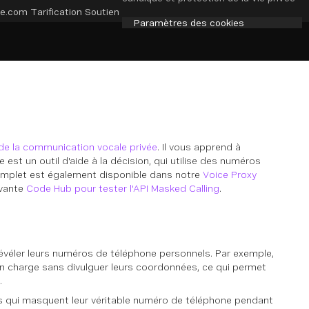
e.com
Tarification
Soutien
Paramètres des cookies
 de la communication vocale privée
. Il vous apprend à
est un outil d'aide à la décision, qui utilise des numéros
complet est également disponible dans notre
Voice Proxy
ivante
Code Hub pour tester l'API Masked Calling
.
évéler leurs numéros de téléphone personnels. Par exemple,
 en charge sans divulguer leurs coordonnées, ce qui permet
.
s qui masquent leur véritable numéro de téléphone pendant