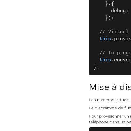
    },{
      debug:
    });
  // Virtual
  this
.provi
  // In prog
  this
.conve
}
;
Mise à di
Les numéros virtuels 
Le diagramme de flux 
Pour provisionner un 
téléphone dans un pa