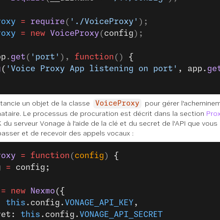
roxy
 =
 require
(
'./VoiceProxy'
);
roxy
 =
 new
 VoiceProxy
(
config
);
pp
.
get
(
'port'
), 
function
() 
{
g
(
'Voice Proxy App listening on port'
, app.
ge
tancie un objet de la classe
pour gérer l'acheminem
VoiceProxy
ataire. Le processus de procuration est décrit dans la section
Prox
DK du serveur Vonage à l'aide de la clé et du secret de l'API que vou
passer et de recevoir des appels vocaux :
roxy
 =
 function
(
config
) 
{
g 
=
 config;
 
=
 new
 Nexmo
({
: 
this
.config.
VONAGE_API_KEY
,
ret: 
this
.config.
VONAGE_API_SECRET