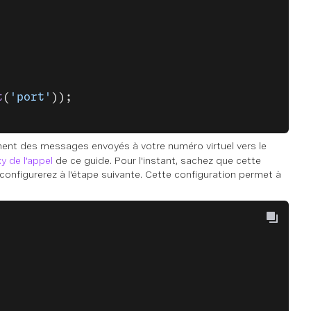
t
(
'port'
));
ent des messages envoyés à votre numéro virtuel vers le
y de l'appel
de ce guide. Pour l'instant, sachez que cette
s configurerez à l'étape suivante. Cette configuration permet à