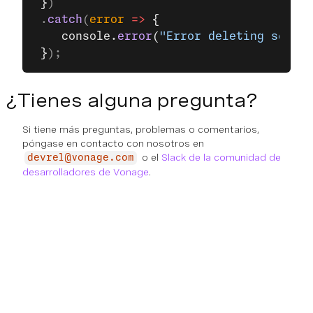
 }
)
 .
catch
(
error
 =>
 {
    console.
error
(
"Error deleting sessio
 }
);
¿Tienes alguna pregunta?
Si tiene más preguntas, problemas o comentarios,
póngase en contacto con nosotros en
o el
Slack de la comunidad de
devrel@vonage.com
desarrolladores de Vonage
.