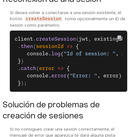
Si desea volver a conectarse a una sesión existente, el
botón
toma opcionalmente un ID de
createSession
sesión como parámetro.
client
.
createSession
(
jwt
, 
existingSessio
 .
then
(
sessionId
 =>
 {
    console.
log
(
"Id of session: "
, sessi
 }
)
 .
catch
(
error
 =>
 {
    console.
error
(
"Error: "
, error);
 }
);
Solución de problemas de
creación de sesiones
Si no consigues crear una sesión correctamente, el
mensaje de error que aparezca te dará alguna pista