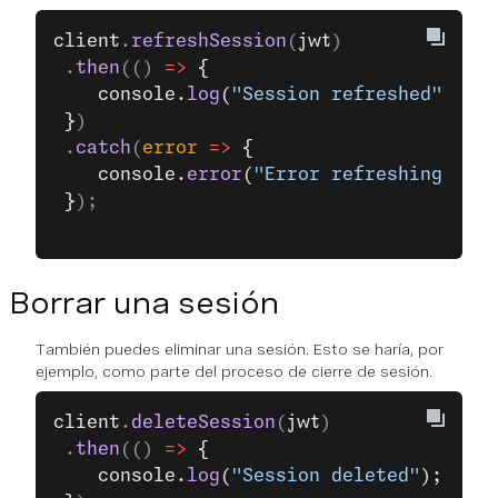
client
.
refreshSession
(
jwt
)
 .
then
(() 
=>
 {
    console.
log
(
"Session refreshed"
);
 }
)
 .
catch
(
error
 =>
 {
    console.
error
(
"Error refreshing sess
 }
);
Borrar una sesión
También puedes eliminar una sesión. Esto se haría, por
ejemplo, como parte del proceso de cierre de sesión.
client
.
deleteSession
(
jwt
)
 .
then
(() 
=>
 {
    console.
log
(
"Session deleted"
);