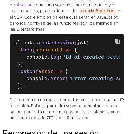
Applications
guía. Una vez que tengas un usuario y el
JWT asociado, puedes llamar a la
en
createSession
el SDK. Los ejemplos de esta guía serán en JavaScript
pero los nombres de las funciones son los mismos en
las 3 plataformas.
client
.
createSession
(
jwt
)
 .
then
(
sessionId
 =>
 {
    console.
log
(
"Id of created session: 
 }
)
 .
catch
(
error
 =>
 {
    console.
error
(
"Error creating sessio
 }
);
Si la operación se realiza correctamente, obtendrás un ID
de sesión. Esto te permitirá volver a conectarte a esta
sesión concreta si fuera necesario. Las sesiones tienen
un tiempo de vida (TTL) de 15 minutos.
Reconexión de una sesión