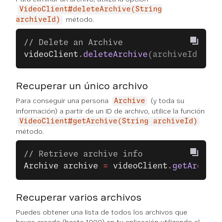
VideoClient#deleteArchive(String
método.
archiveId)
// Delete an Archive
videoClient
.
deleteArchive
(archiveId);
Recuperar un único archivo
Para conseguir una persona
(y toda su
Archive
información) a partir de un ID de archivo, utilice la función
VideoClient#getArchive(String archiveId)
método.
// Retrieve archive info
Archive
 archive
 =
 videoClient
.
getArchive
Recuperar varios archivos
Puedes obtener una lista de todos los archivos que