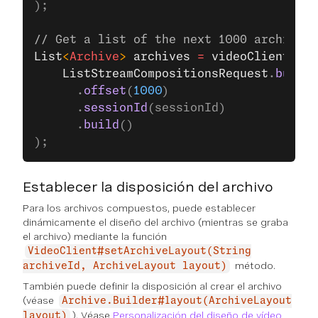
);
// Get a list of the next 1000 archives 
List
<
Archive
> 
archives
 =
 videoClient
.
lis
    ListStreamCompositionsRequest
.
builde
      .
offset
(
1000
)
      .
sessionId
(sessionId)
      .
build
()
);
Establecer la disposición del archivo
Para los archivos compuestos, puede establecer
dinámicamente el diseño del archivo (mientras se graba
el archivo) mediante la función
VideoClient#setArchiveLayout(String
método.
archiveId, ArchiveLayout layout)
También puede definir la disposición al crear el archivo
(véase
Archive.Builder#layout(ArchiveLayout
). Véase
Personalización del diseño de vídeo
layout)