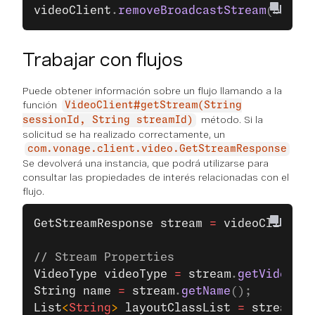
videoClient
.
removeBroadcastStream
(broadc
Trabajar con flujos
Puede obtener información sobre un flujo llamando a la
función
VideoClient#getStream(String
método. Si la
sessionId, String streamId)
solicitud se ha realizado correctamente, un
com.vonage.client.video.GetStreamResponse
Se devolverá una instancia, que podrá utilizarse para
consultar las propiedades de interés relacionadas con el
flujo.
GetStreamResponse
 stream
 =
 videoClient
.
g
// Stream Properties
VideoType
 videoType
 =
 stream
.
getVideoTyp
String
 name
 =
 stream
.
getName
();
List
<
String
> 
layoutClassList
 =
 stream
.
la