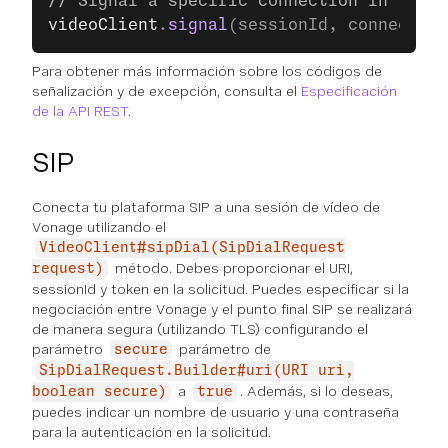
// Signal a specific connection in the s
videoClient
.
signal
(sessionId, connection
Para obtener más información sobre los códigos de
señalización y de excepción, consulta el
Especificación
de la API REST
.
SIP
Conecta tu plataforma SIP a una sesión de vídeo de
Vonage utilizando el
VideoClient#sipDial(SipDialRequest
método. Debes proporcionar el URI,
request)
sessionId y token en la solicitud. Puedes especificar si la
negociación entre Vonage y el punto final SIP se realizará
de manera segura (utilizando TLS) configurando el
parámetro
parámetro de
secure
SipDialRequest.Builder#uri(URI uri,
a
. Además, si lo deseas,
boolean secure)
true
puedes indicar un nombre de usuario y una contraseña
para la autenticación en la solicitud.