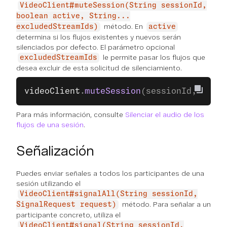
VideoClient#muteSession(String sessionId,
boolean active, String...
método. En
excludedStreamIds)
active
determina si los flujos existentes y nuevos serán
silenciados por defecto. El parámetro opcional
le permite pasar los flujos que
excludedStreamIds
desea excluir de esta solicitud de silenciamiento.
videoClient
.
muteSession
(sessionId, 
true
)
Para más información, consulte
Silenciar el audio de los
flujos de una sesión
.
Señalización
Puedes enviar señales a todos los participantes de una
sesión utilizando el
VideoClient#signalAll(String sessionId,
método. Para señalar a un
SignalRequest request)
participante concreto, utiliza el
VideoClient#signal(String sessionId,