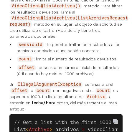
hayas creado (hasta 1000) en tu aplicación utilizando el
método. Para filtrar
VideoClient#listArchives()
los resultados devueltos, llama al
VideoClient#listArchives(ListArchivesRequest
método en su lugar. El objeto de solicitud se
request)
crea utilizando el patrón «builder» y tiene tres
parámetros opcionales:
: te permite limitar los resultados a los
sessionId
archivos asociados a una sesión concreta.
: limita el número de resultados devueltos.
count
: descarta un número inicial de resultados
offset
(útil cuando hay más de 1000 archivos).
Un
se lanzará si el
IllegalArgumentException
o
son negativas o si el
es
offset
count
count
superior a 1000. La lista resultante de
s
Archive
estarán en
fecha/hora
orden, del más reciente al más
antiguo.
// Get a list with the first 1000 archiv
List
<
Archive
> 
archives
 =
 videoClient
.
lis