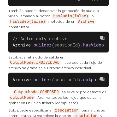
También puedes desactivar la grabación de audio o
vídeo llamando al botón
o
hasAudio(false)
métodos de un
hasVideo(false)
Archive
constructor.
// Audio-only archive
Archive
.
builder
(sessionId).
hasVideo
(
fals
Establecer el modo de salida en
hace que cada flujo del
OutputMode.INDIVIDUAL
archivo se grabe en su propio archivo individual:
Archive
.
builder
(sessionId).
outputMode
(
Ou
El
es el valor por defecto de
OutputMode.COMPOSED
. Archiva todos los flujos que se van a
outputMode
grabar en un único fichero (compuesto).
Sólo puede especificar el
para archivos
resolution
compuestos. Si establece la opción
y
resolution