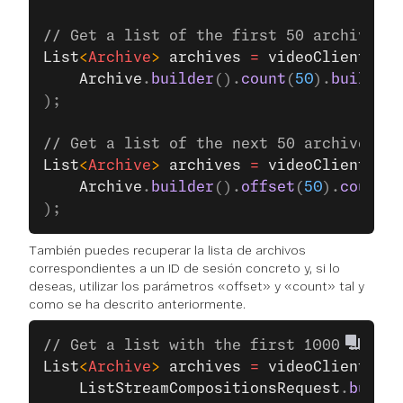
// Get a list of the first 50 archives c
List
<
Archive
> 
archives
 =
 videoClient
.
lis
    Archive
.
builder
().
count
(
50
).
build
()
);
// Get a list of the next 50 archives
List
<
Archive
> 
archives
 =
 videoClient
.
lis
    Archive
.
builder
().
offset
(
50
).
count
(
5
);
También puedes recuperar la lista de archivos
correspondientes a un ID de sesión concreto y, si lo
deseas, utilizar los parámetros «offset» y «count» tal y
como se ha descrito anteriormente.
// Get a list with the first 1000 archiv
List
<
Archive
> 
archives
 =
 videoClient
.
lis
    ListStreamCompositionsRequest
.
builde