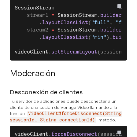
SessionStream
    stream1 
=
 SessionStream
.
builder
(stre
        .
layoutClassList
(
"full"
, 
"focus"
    stream2 
=
 SessionStream
.
builder
(stre
        .
layoutClassList
(
"min"
).
build
();
videoClient
.
setStreamLayout
(sessionId, s
Moderación
Desconexión de clientes
Tu servidor de aplicaciones puede desconectar a un
cliente de una sesión de Vonage Video llamando a la
función
VideoClient#forceDisconnect(String
método.
sessionId, String connectionId)
videoClient
.
forceDisconnect
(sessionId, c