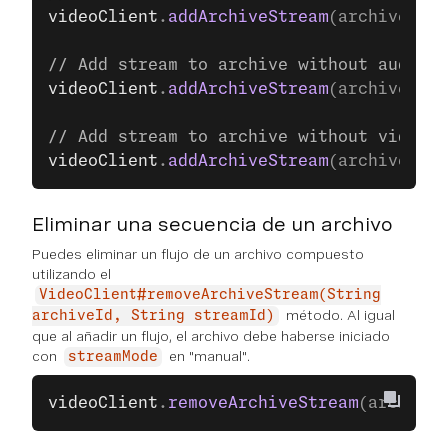
videoClient
.
addArchiveStream
(archiveId, 
// Add stream to archive without audio
videoClient
.
addArchiveStream
(archiveId, 
// Add stream to archive without video
videoClient
.
addArchiveStream
(archiveId, 
Eliminar una secuencia de un archivo
Puedes eliminar un flujo de un archivo compuesto
utilizando el
VideoClient#removeArchiveStream(String
método. Al igual
archiveId, String streamId)
que al añadir un flujo, el archivo debe haberse iniciado
con
en "manual".
streamMode
videoClient
.
removeArchiveStream
(archiveI