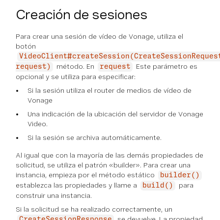
Creación de sesiones
Para crear una sesión de vídeo de Vonage, utiliza el
botón
VideoClient#createSession(CreateSessionReques
método. En
Este parámetro es
request)
request
opcional y se utiliza para especificar:
Si la sesión utiliza el router de medios de vídeo de
Vonage
Una indicación de la ubicación del servidor de Vonage
Video.
Si la sesión se archiva automáticamente.
Al igual que con la mayoría de las demás propiedades de
solicitud, se utiliza el patrón «builder». Para crear una
instancia, empieza por el método estático
builder()
establezca las propiedades y llame a
para
build()
construir una instancia.
Si la solicitud se ha realizado correctamente, un
se devuelve. La propiedad
CreateSessionResponse