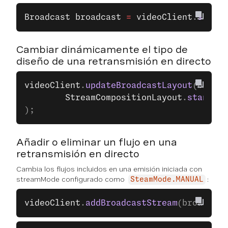
Broadcast
 broadcast
 =
 videoClient
.
stopBr
Cambiar dinámicamente el tipo de
diseño de una retransmisión en directo
videoClient
.
updateBroadcastLayout
(broadc
		StreamCompositionLayout
.
standard
);
Añadir o eliminar un flujo en una
retransmisión en directo
Cambia los flujos incluidos en una emisión iniciada con
streamMode configurado como
:
SteamMode.MANUAL
videoClient
.
addBroadcastStream
(broadcast