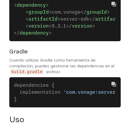
<
dependency
>
    <
groupId
>com.vonage</
groupId
>
    <
artifactId
>server-sdk</
artifactId
>
    <
version
>9.3.1</
version
>
</
dependency
>
Gradle
Cuando utilizas Gradle como herramienta de
compilación, puedes gestionar las dependencias en el
archivo:
build.gradle
dependencies {
  implementation 
'com.vonage:server-sdk:
}
Uso