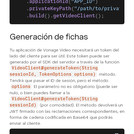
    .
applicationId
(
"APP_ID"
)
    .
privateKeyPath
(
"/path/to/private.ke
    .
build
().
getVideoClient
();
Generación de fichas
Tu aplicación de Vonage Video necesitará un token del
lado del cliente para ser útil. Este token puede ser
generado por el SDK del servidor a través de la función
VideoClient#generateToken(String
método.
sessionId, TokenOptions options)
Tendrá que pasar el ID de sesión, pero el método
El parámetro no es obligatorio (puede ser
options
nulo, o bien puedes llamar a la
VideoClient#generateToken(String
(por comodidad). El método devolverá un
sessionId)
JWT firmado con las reclamaciones correspondientes, en
forma de cadena codificada en Base64 que podrás
enviar al cliente.