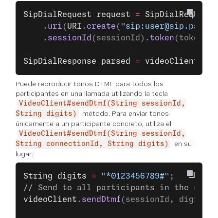
SipDialRequest
 request
 =
 SipDialRequest
.
	.
uri
(
URI
.
create
(
"sip:user@sip.partne
	.
sessionId
(sessionId).
token
(token).
b
SipDialResponse
 parsed
 =
 videoClient
.
sip
Puede reproducir tonos DTMF para todos los
participantes en una llamada utilizando la tecla
VideoClient#sendDtmf(String sessionId,
método. Para enviar tonos
String digits)
únicamente a un participante concreto, utiliza el
VideoClient#sendDtmf(String sessionId,
en su
String connectionId, String digits)
lugar.
String
 digits
 =
 "*0123456789#"
;
// Send to all participants in the sessi
videoClient
.
sendDtmf
(sessionId, digits);