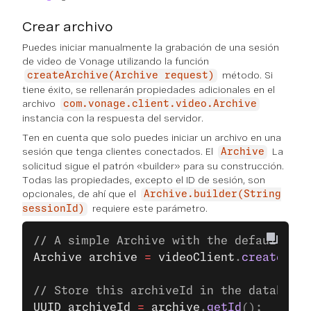
Crear archivo
Puedes iniciar manualmente la grabación de una sesión
de video de Vonage utilizando la función
método. Si
createArchive(Archive request)
tiene éxito, se rellenarán propiedades adicionales en el
archivo
com.vonage.client.video.Archive
instancia con la respuesta del servidor.
Ten en cuenta que solo puedes iniciar un archivo en una
sesión que tenga clientes conectados. El
La
Archive
solicitud sigue el patrón «builder» para su construcción.
Todas las propiedades, excepto el ID de sesión, son
opcionales, de ahí que el
Archive.builder(String
requiere este parámetro.
sessionId)
// A simple Archive with the default pro
Archive
 archive
 =
 videoClient
.
createArch
// Store this archiveId in the database 
UUID
 archiveId
 =
 archive
.
getId
();