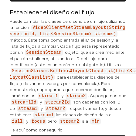
Establecer el diseño del flujo
Puede cambiar las clases de diseño de un flujo utilizando
la función
VideoClient#setStreamLayout(String
sessionId, List<SessionStream> streams)
método. Éste toma como entrada el ID de sesión y la
lista de flujos a cambiar. Cada flujo está representado
por un
objeto, que se crea mediante
SessionStream
el patrón «builder», utilizando el ID del flujo para
identificarlo (este es un parámetro obligatorio). Utiliza el
SessionStream.Builder#layoutClassList(List<St
para establecer los diseños del
layoutClassList)
flujo (o la variante varargs por conveniencia). Para
demostrarlo, supongamos que tenemos dos flujos,
llamémoslos
y
. Supongamos que
stream1
stream2
y
son cadenas con los ID
stream1Id
stream2Id
de
y
respectivamente, y desea
stream1
stream2
establecer
las clases de diseño de 's a
stream1
y
pero
's a
.
full
focus
stream2
min
He aquí cómo conseguirlo: