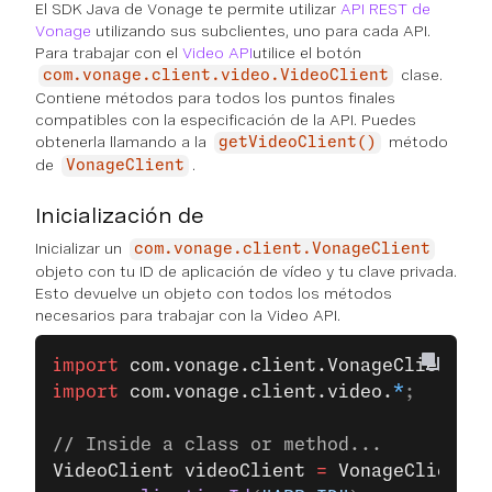
El SDK Java de Vonage te permite utilizar
API REST de
Vonage
utilizando sus subclientes, uno para cada API.
Para trabajar con el
Video API
utilice el botón
clase.
com.vonage.client.video.VideoClient
Contiene métodos para todos los puntos finales
compatibles con la especificación de la API. Puedes
obtenerla llamando a la
método
getVideoClient()
de
.
VonageClient
Inicialización de
Inicializar un
com.vonage.client.VonageClient
objeto con tu ID de aplicación de vídeo y tu clave privada.
Esto devuelve un objeto con todos los métodos
necesarios para trabajar con la Video API.
import
 com.vonage.client.VonageClient
;
import
 com.vonage.client.video.
*
;
// Inside a class or method...
VideoClient
 videoClient
 =
 VonageClient
.
b