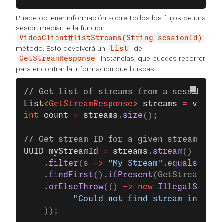
Puede obtener información sobre todos los flujos de una
sesión mediante la función
VideoClient#listStreams(String sessionId)
método. Esto devolverá un
de
List
instancias, que puedes recorrer
GetStreamResponse
para encontrar la información que buscas.
// Get list of streams from a session ID
List
<
GetStreamResponse
> 
streams
 =
 videoC
int
 count
 =
 streams
.
size
();
// Get stream ID for a given stream name
UUID
 myStreamId
 =
 streams
.
stream
()
    .
filter
(s 
->
 "My Stream"
.
equals
(
s
.
ge
    .
findFirst
().
ifPresent
(GetStreamResp
    .
orElseThrow
(() 
->
 new
 IllegalStateE
          "Could not find stream in sess
    ));