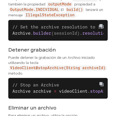
también la propiedad
propiedad a
outputMode
El
lanzará un
OutputMode.INDIVIDUAL
build()
mensaje
.
IllegalStateException
// Set the archive resolution to 1280x72
Archive
.
builder
(sessionId).
resolution
(
Re
Detener grabación
Puede detener la grabación de un Archivo iniciado
utilizando la tecla
VideoClient#stopArchive(String archiveId)
método.
// Stop an Archive
Archive
 archive
 =
 videoClient
.
stopArchiv
Eliminar un archivo
Para eliminar un archivo, utiliza la opción