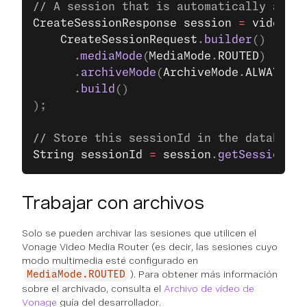
// A session that is automatically archi
CreateSessionResponse
 session
 =
 videoCli
    CreateSessionRequest
.
builder
()
      .
mediaMode
(
MediaMode
.
ROUTED
)
      .
archiveMode
(
ArchiveMode
.
ALWAYS
)
      .
build
()
);
// Store this sessionId in the database 
String
 sessionId
 =
 session
.
getSessionId
(
Trabajar con archivos
Solo se pueden archivar las sesiones que utilicen el
Vonage Video Media Router (es decir, las sesiones cuyo
modo multimedia esté configurado en
). Para obtener más información
MediaMode.ROUTED
sobre el archivado, consulta el
Archivo de vídeo de
Vonage
guía del desarrollador.