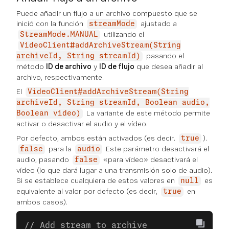
Puede añadir un flujo a un archivo compuesto que se
inició con la función
ajustado a
streamMode
utilizando el
StreamMode.MANUAL
VideoClient#addArchiveStream(String
pasando el
archiveId, String streamId)
método
ID de archivo
y
ID de flujo
que desea añadir al
archivo, respectivamente.
El
VideoClient#addArchiveStream(String
archiveId, String streamId, Boolean audio,
La variante de este método permite
Boolean video)
activar o desactivar el audio y el vídeo.
Por defecto, ambos están activados (es decir.
).
true
para la
Este parámetro desactivará el
false
audio
audio, pasando
«para vídeo» desactivará el
false
vídeo (lo que dará lugar a una transmisión solo de audio).
Si se establece cualquiera de estos valores en
es
null
equivalente al valor por defecto (es decir,
en
true
ambos casos).
// Add stream to archive