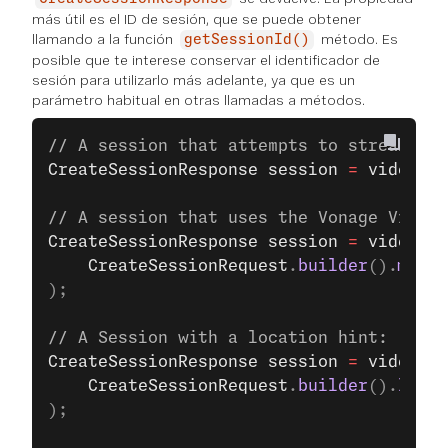
más útil es el ID de sesión, que se puede obtener
llamando a la función
método. Es
getSessionId()
posible que te interese conservar el identificador de
sesión para utilizarlo más adelante, ya que es un
parámetro habitual en otras llamadas a métodos.
// A session that attempts to stream med
CreateSessionResponse
 session
 =
 videoCli
// A session that uses the Vonage Video 
CreateSessionResponse
 session
 =
 videoCli
    CreateSessionRequest
.
builder
().
media
);
// A Session with a location hint:
CreateSessionResponse
 session
 =
 videoCli
    CreateSessionRequest
.
builder
().
locat
);