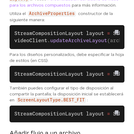
para los archivos compuestos
para más información.
Utiliza el
constructor de la
ArchiveProperties
siguiente manera:
StreamCompositionLayout
 layout
 =
 StreamC
videoClient
.
updateArchiveLayout
(archiveI
Para los diseños personalizados, debe especificar la hoja
de estilos (en CSS):
StreamCompositionLayout
 layout
 =
 StreamC
También puedes configurar el tipo de disposición al
compartir la pantalla; la disposición inicial se establecerá
en
:
ScreenLayoutType.BEST_FIT
StreamCompositionLayout
 layout
 =
 StreamC
Añadir flujo a un archivo