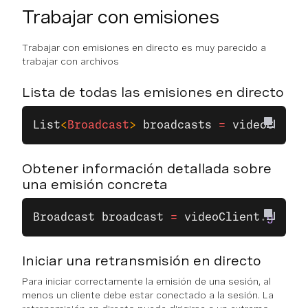
Trabajar con emisiones
Trabajar con emisiones en directo es muy parecido a
trabajar con archivos
Lista de todas las emisiones en directo
List
<
Broadcast
> 
broadcasts
 =
 videoClient
Obtener información detallada sobre
una emisión concreta
Broadcast
 broadcast
 =
 videoClient
.
getBro
Iniciar una retransmisión en directo
Para iniciar correctamente la emisión de una sesión, al
menos un cliente debe estar conectado a la sesión. La