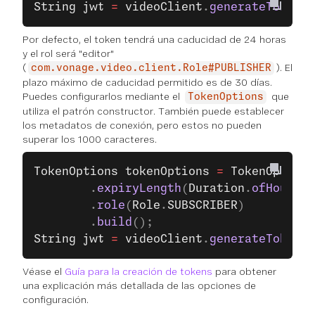
String
 jwt
 =
 videoClient
.
generateToken
(s
Por defecto, el token tendrá una caducidad de 24 horas
y el rol será "editor"
(
). El
com.vonage.video.client.Role#PUBLISHER
plazo máximo de caducidad permitido es de 30 días.
Puedes configurarlos mediante el
que
TokenOptions
utiliza el patrón constructor. También puede establecer
los metadatos de conexión, pero estos no pueden
superar los 1000 caracteres.
TokenOptions
 tokenOptions
 =
 TokenOptions
        .
expiryLength
(
Duration
.
ofHours
(
6
        .
role
(
Role
.
SUBSCRIBER
)
        .
build
();
String
 jwt
 =
 videoClient
.
generateToken
(s
Véase el
Guía para la creación de tokens
para obtener
una explicación más detallada de las opciones de
configuración.