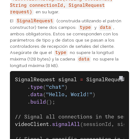
String connectionId, SignalRequest
en su lugar.
request)
El
(construida utilizando el patrón
SignalRequest
constructor) tiene dos campos:
y
,
type
data
ambos obligatorios. Estos se corresponden con los
parámetros de tipo y de datos que se pasan a los
controladores de recepción de señales del cliente.
Asegúrate de que el
no supere la longitud
type
máxima (128 bytes) y la cadena
no supere la
data
longitud máxima (8 kB).
SignalRequest
 signal
 =
 SignalRequest
.
bui
    .
type
(
"chat"
)
    .
data
(
"Hello, World!"
)
    .
build
();
// Signal all connections in the session
videoClient
.
signalAll
(sessionId, signal)