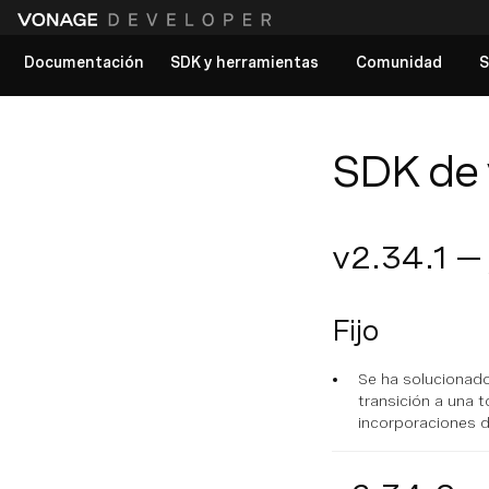
Documentación
SDK y herramientas
Comunidad
S
Ver todos los documentos
SDK de 
v2.34.1 —
Fijo
Se ha solucionado
transición a una 
incorporaciones 