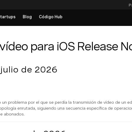
P
tartups
Blog
Código Hub
vídeo para iOS Release N
 julio de 2026
 un problema por el que se perdía la transmisión de vídeo de un ed
topología enrutada, siguiendo una secuencia específica de operacio
de abonados.