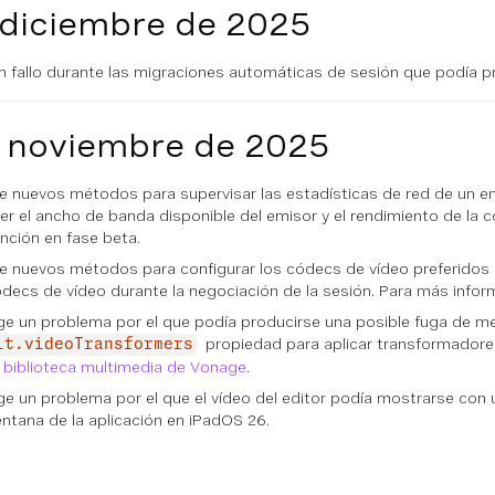
 diciembre de 2025
n fallo durante las migraciones automáticas de sesión que podía pr
— noviembre de 2025
e nuevos métodos para supervisar las estadísticas de red de un emi
r el ancho de banda disponible del emisor y el rendimiento de la 
unción en fase beta.
e nuevos métodos para configurar los códecs de vídeo preferidos p
códecs de vídeo durante la negociación de la sesión. Para más info
ge un problema por el que podía producirse una posible fuga de memo
propiedad para aplicar transformadores
it.videoTransformers
a biblioteca multimedia de Vonage
.
ige un problema por el que el vídeo del editor podía mostrarse con u
entana de la aplicación en iPadOS 26.