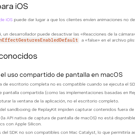
para iOS
de iOS
puede dar lugar a que los clientes envíen animaciones no d
4, un desarrollador puede desactivar las «Reacciones de la cámara»
a «false» en el archivo plis
nEffectGesturesEnabledDefault
conocidos
del uso compartido de pantalla en macOS
la de escritorio completa no es compatible cuando se ejecuta el S
s de pantalla compartida (como las implementaciones basadas en Re
urar la ventana de la aplicación, no el escritorio completo.
 del sandboxing de ReplayKit impiden capturar contenidos fuera de 
(la API nativa de captura de pantalla de macOS) no está disponible 
cs con Apple Silicon.
del SDK no son compatibles con Mac Catalyst, lo que permitiría a