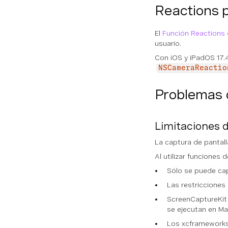
Reactions 
El
Función Reactions 
usuario.
Con iOS y iPadOS 17.
NSCameraReactio
Problemas 
Limitaciones 
La captura de pantal
Al utilizar funcione
Sólo se puede capt
Las restricciones
ScreenCaptureKit 
se ejecutan en Ma
Los xcframeworks 