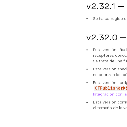
v2.32.1 —
Se ha corregido u
v2.32.0 
Esta versión añad
receptores conoce
Se trata de una f
Esta versión añad
se priorizan los 
Esta versión corri
OTPublisherK
Integración con l
Esta versión corr
el tamaño de la v