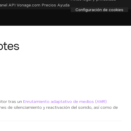
anel API
Vonage.com
Precios
Ayuda
Configuración de cookies
otes
itor tras un
Enrutamiento adaptativo de medios (AMR)
nes de silenciamiento y reactivación del sonido, así como de