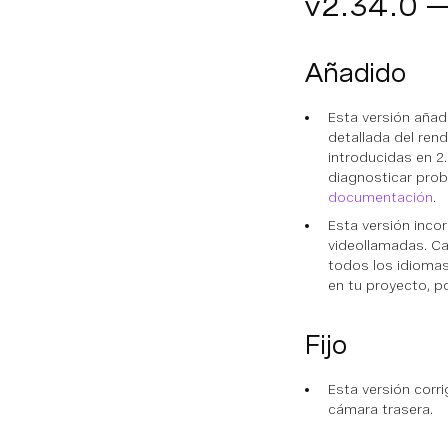
v2.34.0 
Añadido
Esta versión añade
detallada del ren
introducidas en 2.
diagnosticar prob
documentación
.
Esta versión incor
videollamadas. Ca
todos los idiomas
en tu proyecto, p
Fijo
Esta versión corr
cámara trasera.