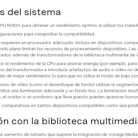
s del sistema
PU NVIDIA para obtener un rendimiento óptimo al utilizar los trans
iguraciones para comprobar la compatibilidad.
requieren un procesador adecuado. Incluso en dispositivos compa
ndo plano limitan los recursos de procesamiento disponibles. Las
zados además de transformadores de la biblioteca multimedia de 
 el rendimiento de la CPU para ahorrar energía (por ejemplo, para p
o del transformador e introducir artefactos de audio o vídeo no
modo de mejor rendimiento (o para que no utilice el modo de bajo c
nes de vídeo (como el desenfoque de fondo) utilizan la segmentaci
tilice una iluminación adecuada y un fondo liso. La iluminación in
, el orador o un sombrero que lleve puesto pueden aparecer borros
s comparativas en tantos dispositivos compatibles como sea posib
ón con la biblioteca multimed
e aumento de tamaño que supone la integración de Vonage Media Lib