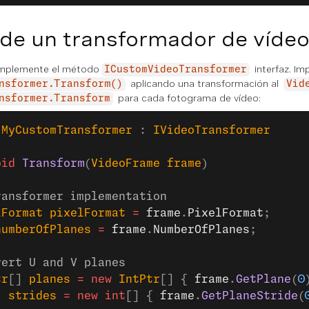
de un transformador de vídeo
implemente el método
interfaz. Im
ICustomVideoTransformer
aplicando una transformación al
nsformer.Transform()
Vid
para cada fotograma de vídeo:
nsformer.Transform
 MyCustomTransformer
 : 
IVideoTransformer
oid
 Transform
(
VideoFrame
 frame
)
ransformer implementation
lFormat
 pixelFormat
 =
 frame
.
PixelFormat
;
numberOfPlanes
 =
 frame
.
NumberOfPlanes
;
vert U and V planes
tr
[] 
planes
 =
 new
 IntPtr
[] { 
frame
.
GetPlane
(
0
] 
strides
 =
 new
 int
[] { 
frame
.
GetPlaneStride
(