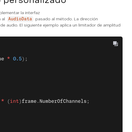
plementar la interfaz
 al
pasado al método. La dirección
AudioData
 audio. El siguiente ejemplo aplica un limitador de amplitud
ue
 *
 0.5
);
 *
 (
int
)
frame
.
NumberOfChannels
;