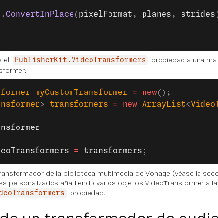
e
.
ConvertInPlace
(
pixelFormat
, 
planes
, 
strides
e el
propiedad a una matr
PublisherKit.VideoTransformers
former:
sformer
 myCustomTransformer
 =
 new
();
ansformer
> 
transformers
 =
 new
 ArrayList
<
Video
ansformer
deoTransformers
 =
 transformers
;
ransformador de la biblioteca multimedia de Vonage (véase la secc
s personalizados añadiendo varios objetos VideoTransformer a la Ar
propiedad.
deoTransformers
 de un transformador de audi