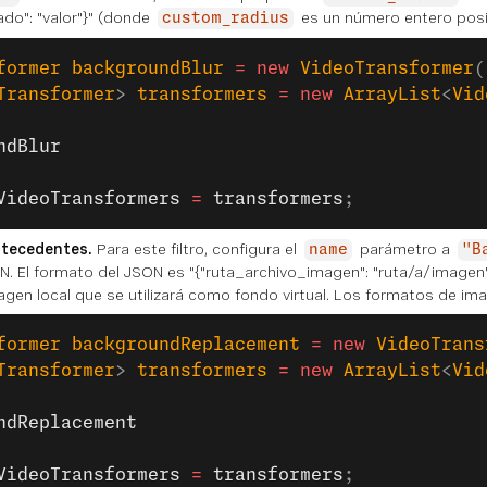
ado": "valor"}" (donde
es un número entero posit
custom_radius
former
 backgroundBlur
 =
 new
 VideoTransformer
(
Transformer
> 
transformers
 =
 new
 ArrayList
<
Vid
ndBlur
VideoTransformers
 =
 transformers
;
ntecedentes.
Para este filtro, configura el
parámetro a
name
"B
. El formato del JSON es "{"ruta_archivo_imagen": "ruta/a/imagen
agen local que se utilizará como fondo virtual. Los formatos de i
former
 backgroundReplacement
 =
 new
 VideoTrans
Transformer
> 
transformers
 =
 new
 ArrayList
<
Vid
ndReplacement
VideoTransformers
 =
 transformers
;