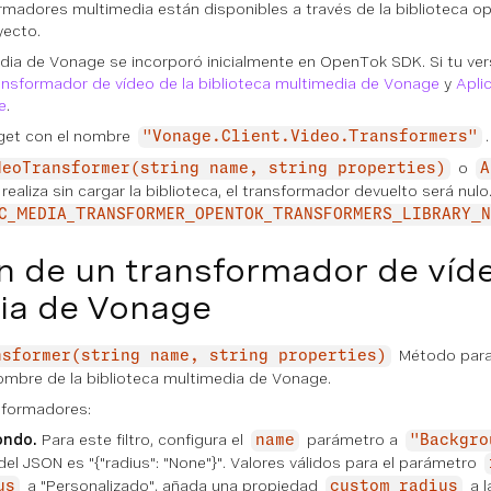
madores multimedia están disponibles a través de la biblioteca op
yecto.
edia de Vonage se incorporó inicialmente en OpenTok SDK. Si tu ve
ansformador de vídeo de la biblioteca multimedia de Vonage
y
Apli
e
.
uget con el nombre
"Vonage.Client.Video.Transformers"
o
deoTransformer(string name, string properties)
A
 realiza sin cargar la biblioteca, el transformador devuelto será nu
C_MEDIA_TRANSFORMER_OPENTOK_TRANSFORMERS_LIBRARY_N
n de un transformador de víde
ia de Vonage
Método para 
nsformer(string name, string properties)
mbre de la biblioteca multimedia de Vonage.
sformadores:
ondo.
Para este filtro, configura el
parámetro a
name
"Backgro
el JSON es "{"radius": "None"}". Valores válidos para el parámetro
a "Personalizado", añada una propiedad
a l
us
custom_radius