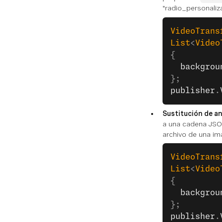
"radio_personaliz
VideoTrans
List
<
Video
{
  backgrou
};
publisher
.
Sustitución de a
a una cadena JSON
archivo de una im
VideoTrans
List
<
Video
{
  backgrou
};
publisher
.