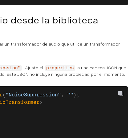
o desde la biblioteca
ar un transformador de audio que utilice un transformador
. Ajuste el
a una cadena JSON que
ression"
properties
ido, este JSON no incluye ninguna propiedad por el momento.
r
(
"NoiseSuppression"
, 
""
);
ioTransformer
> 