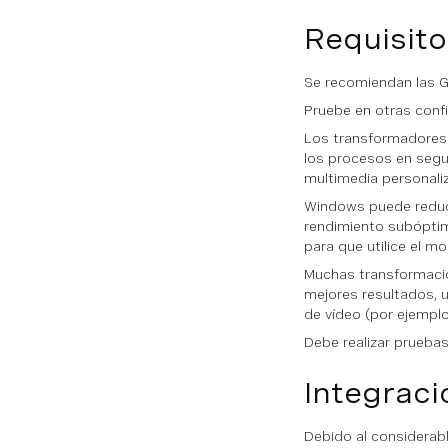
Requisito
Se recomiendan las G
Pruebe en otras conf
Los transformadores 
los procesos en segu
multimedia personali
Windows puede reducir
rendimiento subóptim
para que utilice el 
Muchas transformacio
mejores resultados, u
de vídeo (por ejemplo
Debe realizar prueba
Integraci
Debido al considerabl