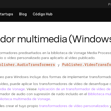
P
tartups
Blog
Código Hub
dor multimedia (Window
sformadores prediseñados en la biblioteca de Vonage Media Process
o o vídeo personalizado para aplicarlo al vídeo publicado.
y
blisher.AudioTransformers
Publisher.VideoTransf
deo para Windows incluye dos formas de implementar transformad
vídeo, puede aplicar los transformadores de vídeo de desenfoque de
media de Vonage
. Véase
Aplicación de un transformador de vídeo de
ormador de audio con supresión de ruido incluido en el
Biblioteca mu
blioteca multimedia de Vonage
.
s crear el tuyo propio
transformadores de vídeo personalizados