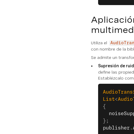
Aplicació
multimed
Utiliza el
AudioTra
con nombre de la bib
Se admite un transfo
Supresión de ruid
define las propie
Establézcalo com
AudioTrans
List
<
Audio
{
  noiseSup
};
publisher
.