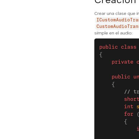
Crear una clase que
ICustomAudioTra
CustomAudioTran
simple en el audio:
public
 class
{
    private
 
    public
 u
    {
        // t
        shor
        int
 
        for
 
        {
            
            