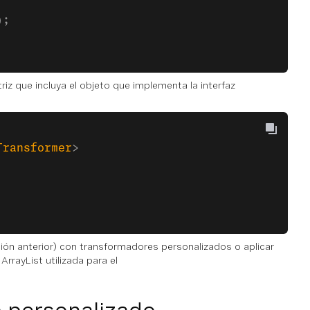
);
iz que incluya el objeto que implementa la interfaz
Transformer
> 
ión anterior) con transformadores personalizados o aplicar
rayList utilizada para el
o personalizado