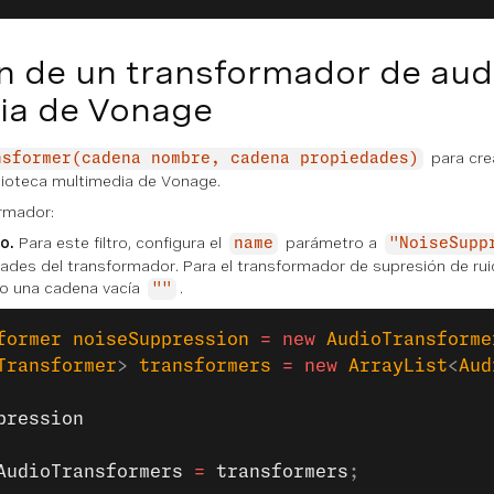
n de un transformador de audi
ia de Vonage
para cre
nsformer(cadena nombre, cadena propiedades)
lioteca multimedia de Vonage.
rmador:
o.
Para este filtro, configura el
parámetro a
name
"NoiseSupp
dades del transformador. Para el transformador de supresión de ru
o una cadena vacía
.
""
former
 noiseSuppression
 =
 new
 AudioTransforme
Transformer
> 
transformers
 =
 new
 ArrayList
<
Aud
pression
AudioTransformers
 =
 transformers
;