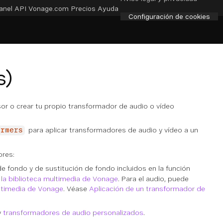
anel API
Vonage.com
Precios
Ayuda
Configuración de cookies
s)
or o crear tu propio transformador de audio o vídeo
para aplicar transformadores de audio y vídeo a un
ormers
ores:
 fondo y de sustitución de fondo incluidos en la función
 la biblioteca multimedia de Vonage
. Para el audio, puede
ltimedia de Vonage
. Véase
Aplicación de un transformador de
y
transformadores de audio personalizados
.