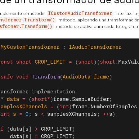
 implemente el método
interfaz. Im
ICustomAudioTransformer
método, aplicando una transformación
nsformer.Transform()
método se activa para cada fotograma de
sformer.Transform()
 MyCustomTransformer
 : 
IAudioTransformer
const
 short
 CROP_LIMIT
 =
 (
short
)(
short
.
MaxVal
nsafe
 void
 Transform
(
AudioData
 frame
)
ransformer implementation
t
* 
data
 =
 (
short*
)
frame
.
SampleBuffer
;
samplesXChannels
 =
 (
int
)
frame
.
NumberOfSamples
(
int
 s
 =
 0
; 
s
 <
 samplesXChannels
; 
++
s
)
if
 (
data
[
s
] 
>
 CROP_LIMIT
)
    data
[
s
] 
=
 CROP_LIMIT
;