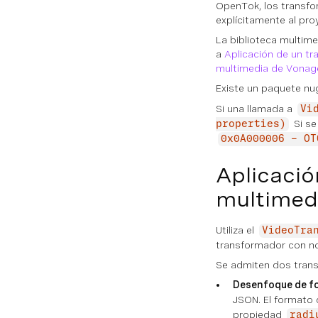
OpenTok, los transfor
explícitamente al pro
La biblioteca multim
a
Aplicación de un tr
multimedia de Vonag
Existe un paquete n
Si una llamada a
Vi
Si se
properties)
0x0A000006 - OT
Aplicació
multimed
Utiliza el
VideoTra
transformador con no
Se admiten dos tran
Desenfoque de f
JSON. El formato d
propiedad
radi