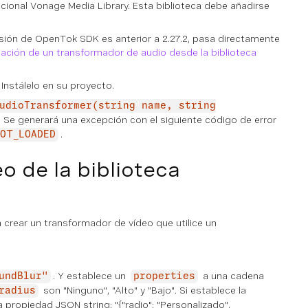
cional Vonage Media Library. Esta biblioteca debe añadirse
rsión de OpenTok SDK es anterior a 2.27.2, pasa directamente
cación de un transformador de audio desde la biblioteca
. Instálelo en su proyecto.
udioTransformer(string name, string
lo. Se generará una excepción con el siguiente código de error
.
OT_LOADED
o de la biblioteca
crear un transformador de vídeo que utilice un
. Y establece un
a una cadena
undBlur"
properties
son "Ninguno", "Alto" y "Bajo". Si establece la
radius
a propiedad JSON string: "{"radio": "Personalizado",