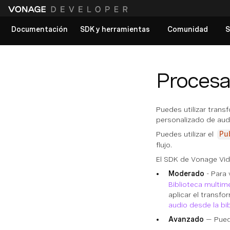
Documentación
SDK y herramientas
Comunidad
S
Ver todos los documentos
Procesa
Puedes utilizar tran
personalizado de audi
Puedes utilizar el
Pu
flujo.
El SDK de Vonage Vi
Moderado
- Para 
Biblioteca multi
aplicar el transf
audio desde la bi
Avanzado
— Puede