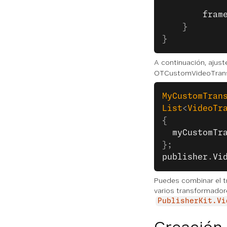
        fram
    }
}
A continuación, ajust
OTCustomVideoTrans
MyCustomTran
List
<
VideoTr
{
  myCustomTr
};
publisher
.
Vi
Puedes combinar el t
varios transformadore
PublisherKit.Vi
Creación