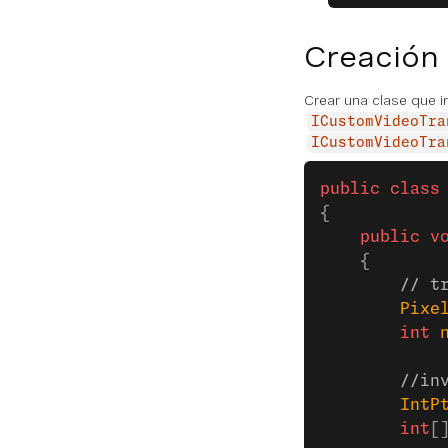
Creación 
Crear una clase que 
ICustomVideoTra
ICustomVideoTra
public
 class
{
    public
 v
    {
        // t
        Pixe
        int
 
        //in
        IntP
        int
[