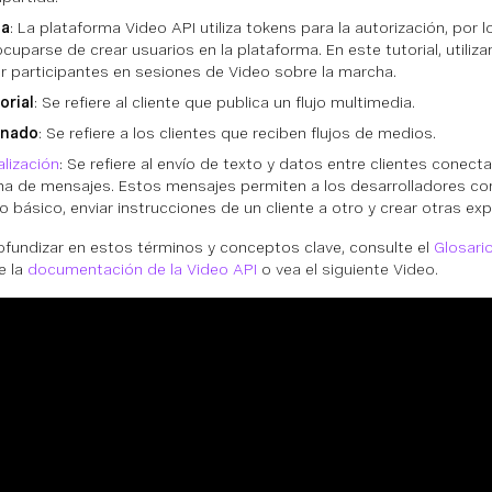
ha
: La plataforma Video API utiliza tokens para la autorización, por 
cuparse de crear usuarios en la plataforma. En este tutorial, utili
r participantes en sesiones de Video sobre la marcha.
orial
: Se refiere al cliente que publica un flujo multimedia.
nado
: Se refiere a los clientes que reciben flujos de medios.
lización
: Se refiere al envío de texto y datos entre clientes conec
a de mensajes. Estos mensajes permiten a los desarrolladores con
o básico, enviar instrucciones de un cliente a otro y crear otras exp
ofundizar en estos términos y conceptos clave, consulte el
Glosario
e la
documentación de la Video API
o vea el siguiente Video.