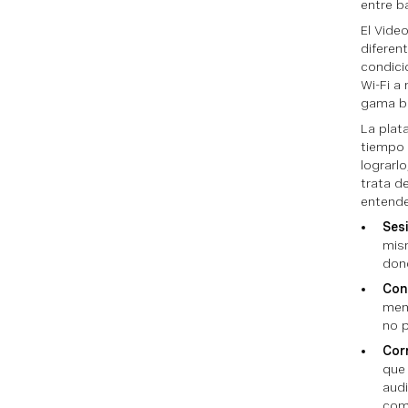
entre b
El Vide
diferen
condici
Wi-Fi a
gama ba
La plat
tiempo 
lograrl
trata d
entende
Ses
mism
dond
Con
men
no p
Cor
que
audi
com