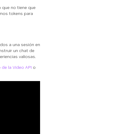
lo que no tiene que
zamos tokens para
tados a una sesión en
struir un chat de
eriencias valiosas.
 de la Video API
o