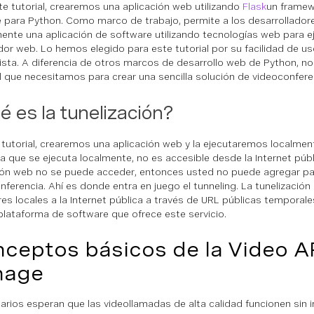
te tutorial, crearemos una aplicación web utilizando
Flask
un framew
 para Python. Como marco de trabajo, permite a los desarrollador
ente una aplicación de software utilizando tecnologías web para e
or web. Lo hemos elegido para este tutorial por su facilidad de u
ista. A diferencia de otros marcos de desarrollo web de Python, no
l que necesitamos para crear una sencilla solución de videoconfere
 es la tunelización?
 tutorial, crearemos una aplicación web y la ejecutaremos localmen
a que se ejecuta localmente, no es accesible desde la Internet públi
ión web no se puede acceder, entonces usted no puede agregar par
nferencia. Ahí es donde entra en juego el tunneling. La tunelización
res locales a la Internet pública a través de URL públicas temporale
plataforma de software que ofrece este servicio.
ceptos básicos de la Video A
nage
arios esperan que las videollamadas de alta calidad
funcionen
sin 