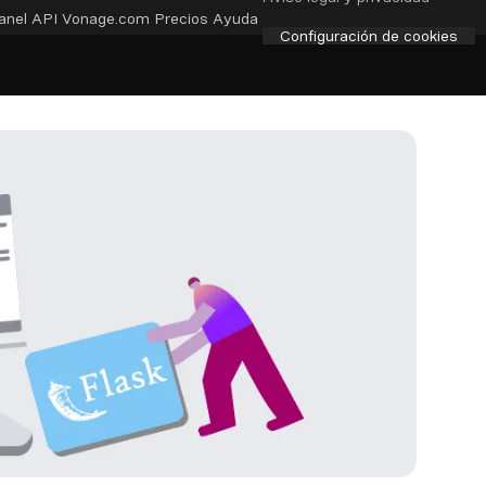
anel API
Vonage.com
Precios
Ayuda
Configuración de cookies