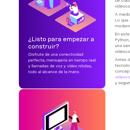
de trab
videoco
A medid
Lo que 
moderna
En este
¿Listo para empezar a
Python,
construir?
una sen
videoco
Disfrute de una conectividad
Antes d
perfecta, mensajería en tiempo real
tecnolo
y llamadas de voz y vídeo nítidas,
concept
todo al alcance de la mano.
videoco
y segui