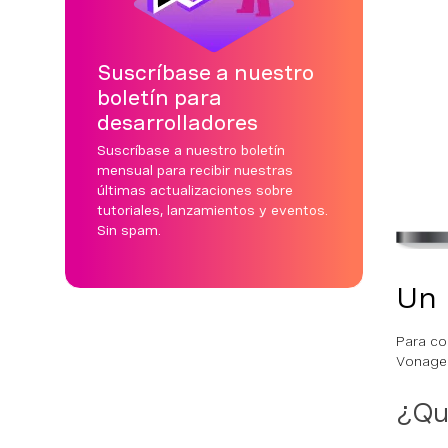
Suscríbase a nuestro
boletín para
desarrolladores
Suscríbase a nuestro boletín
mensual para recibir nuestras
últimas actualizaciones sobre
tutoriales, lanzamientos y eventos.
Sin spam.
Un 
Para co
Vonage 
¿Qué