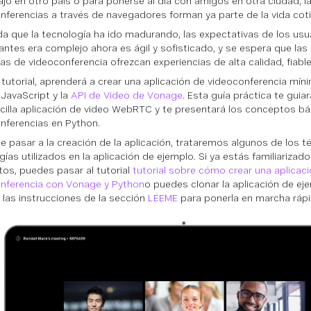
ajo en otro país o para ponerse al día con amigos en otra ciudad, l
nferencias a través de navegadores forman ya parte de la vida coti
a que la tecnología ha ido madurando, las expectativas de los usua
antes era complejo ahora es ágil y sofisticado, y se espera que las
s de videoconferencia ofrezcan experiencias de alta calidad, fiable
 tutorial, aprenderá a crear una aplicación de videoconferencia míni
 JavaScript y la
API de Video de Vonage
. Esta guía práctica te guia
cilla aplicación de video WebRTC y te presentará los conceptos bá
nferencias en Python.
e pasar a la creación de la aplicación, trataremos algunos de los t
gías utilizados en la aplicación de ejemplo. Si ya estás familiarizad
os, puedes pasar al tutorial
tutorial sobre cómo crear una aplicac
nferencia con Vonage y Python
o puedes clonar la aplicación de e
r las instrucciones de la sección
LÉEME
para ponerla en marcha ráp