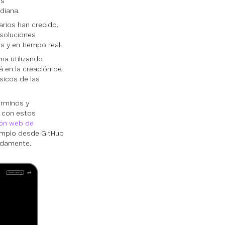
as
diana.
rios han crecido.
 soluciones
s y en tiempo real.
ma utilizando
rá en la creación de
sicos de las
érminos y
o con estos
ión web de
jemplo desde GitHub
idamente.