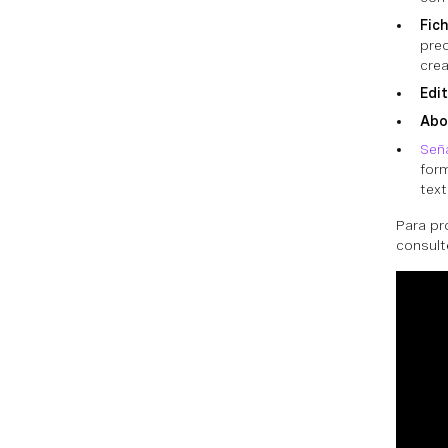
Fic
preo
crea
Edit
Abo
Seña
form
text
Para pr
consult