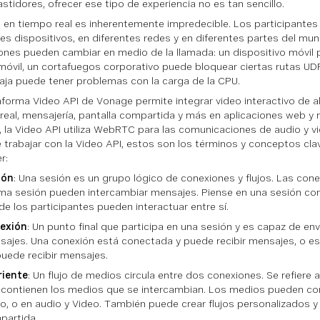
astidores, ofrecer ese tipo de experiencia no es tan sencillo.
o en tiempo real es inherentemente impredecible. Los participante
tes dispositivos, en diferentes redes y en diferentes partes del mu
ones pueden cambiar en medio de la llamada: un dispositivo móvil
 móvil, un cortafuegos corporativo puede bloquear ciertas rutas UDP
ja puede tener problemas con la carga de la CPU.
aforma Video API de Vonage permite integrar video interactivo de al
real, mensajería, pantalla compartida y más en aplicaciones web y 
o, la Video API utiliza WebRTC para las comunicaciones de audio y 
e trabajar con la Video API, estos son los términos y conceptos cl
r:
ión
: Una sesión es un grupo lógico de conexiones y flujos. Las con
a sesión pueden intercambiar mensajes. Piense en una sesión como 
e los participantes pueden interactuar entre sí.
exión
: Un punto final que participa en una sesión y es capaz de envi
sajes. Una conexión está conectada y puede recibir mensajes, o e
uede recibir mensajes.
riente
: Un flujo de medios circula entre dos conexiones. Se refiere a
 contienen los medios que se intercambian. Los medios pueden con
o, o en audio y Video. También puede crear flujos personalizados y
partida.