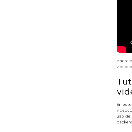
Ahora q
videoco
Tut
vid
En este
videoco
uso de l
backend