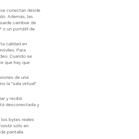
s se conectan desde
ndo. Además, las
 puede cambiar de
 o un portátil de
ta calidad en
móviles. Para
video. Cuando se
ave que hay que
exiones de una
la "sala virtual"
ar y recibir
stá desconectada y
 los bytes reales
sistir sólo en
 de pantalla