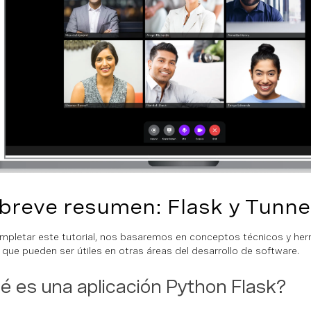
breve resumen: Flask y Tunne
mpletar este tutorial, nos basaremos en conceptos técnicos y her
que pueden ser útiles en otras áreas del desarrollo de software.
 es una aplicación Python Flask?