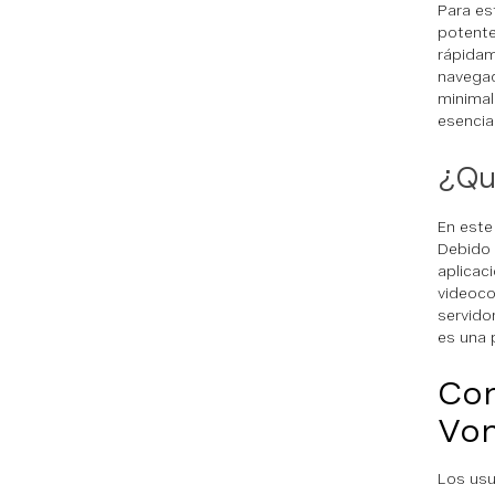
Para es
potente
rápidam
navegad
minimal
esencia
¿Qué
En este
Debido 
aplicac
videoco
servido
es una 
Con
Vo
Los usu