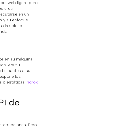
ork web ligero pero
es crear
jecutarse en un
so y su enfoque
s da sólo lo
ncia.
te en su máquina.
ca, y si su
ticipantes a su
 expone los
s o estáticas.
ngrok
PI de
interrupciones. Pero