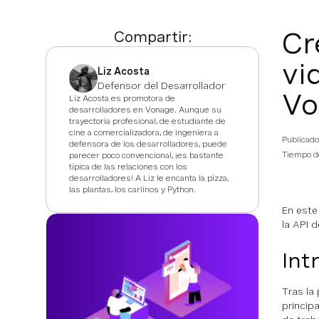
Cr
Compartir:
vi
Liz Acosta
Defensor del Desarrollador
Vo
Liz Acosta es promotora de
desarrolladores en Vonage. Aunque su
trayectoria profesional, de estudiante de
cine a comercializadora, de ingeniera a
Publicado
defensora de los desarrolladores, puede
Tiempo de
parecer poco convencional, ¡es bastante
típica de las relaciones con los
desarrolladores! A Liz le encanta la pizza,
las plantas, los carlinos y Python.
En este
la API 
Int
Tras la
princip