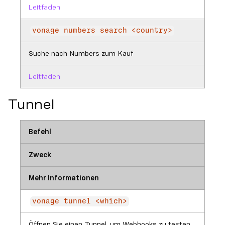
Leitfaden
vonage numbers search <country>
Suche nach Numbers zum Kauf
Leitfaden
Tunnel
Befehl
Zweck
Mehr Informationen
vonage tunnel <which>
Öffnen Sie einen Tunnel, um Webhooks zu testen