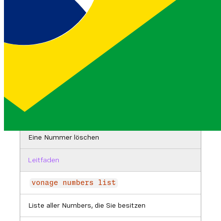
Mehr Informationen
vonage numbers buy <country>
<msisdn>
Eine Nummer kaufen
Leitfaden
vonage numbers cancel <country>
<msisdn>
Eine Nummer löschen
Leitfaden
vonage numbers list
Liste aller Numbers, die Sie besitzen