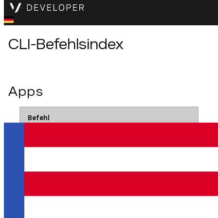
CLI-Befehlsindex
Apps
Befehl
Zweck
Mehr Informationen
vonage apps create <name>
Erstellen Sie eine neue Anwendung