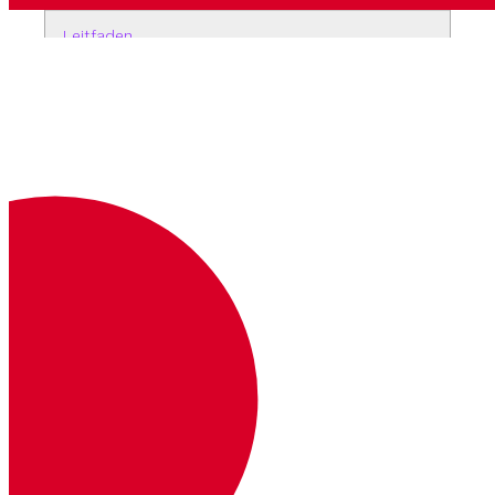
Leitfaden
vonage apps delete <id>
Anwendung löschen
Leitfaden
vonage apps capabilities <action>
Verwalten von Anwendungsfunktionen
Leitfaden
vonage apps init
Interaktive Erstellung einer neuen Anwendung
Leitfaden