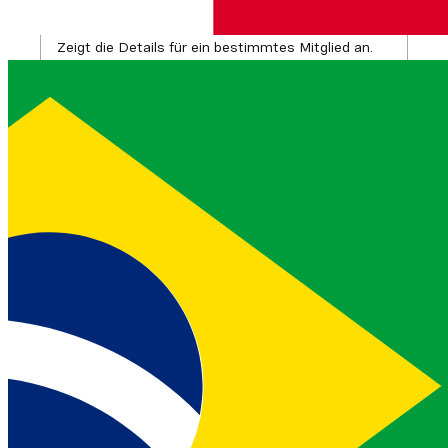
id> <member-id>
Zeigt die Details für ein bestimmtes Mitglied an.
Leitfaden
vonage members update <conversation-
id> <member-id>
Aktualisieren Sie den Status eines Mitglieds.
Leitfaden
Numbers
Befehl
Zweck