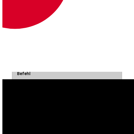
vonage apps numbers <command>
Verwalten von Applications-Nummern
Leitfaden
Autor
Befehl
Zweck
Mehr Informationen
vonage auth set
Authentifizierungsinformationen festlegen