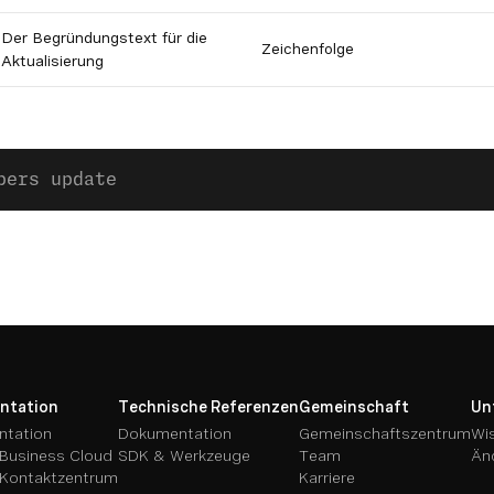
Der Begründungstext für die
Zeichenfolge
Aktualisierung
bers update
ntation
Technische Referenzen
Gemeinschaft
Un
tation
Dokumentation
Gemeinschaftszentrum
Wi
Business Cloud
SDK & Werkzeuge
Team
Än
Kontaktzentrum
Karriere