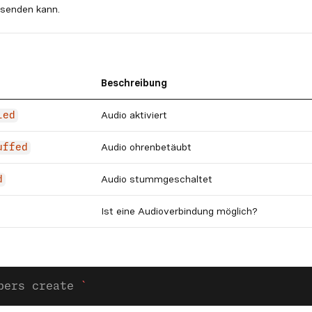
senden kann.
Beschreibung
Audio aktiviert
led
Audio ohrenbetäubt
uffed
Audio stummgeschaltet
d
Ist eine Audioverbindung möglich?
bers create 
`