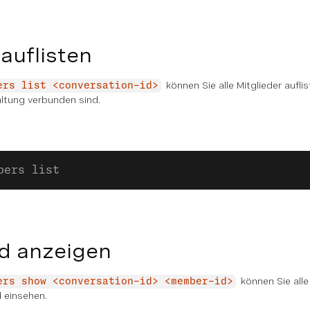
 auflisten
können Sie alle Mitglieder auflis
ers list <conversation-id>
ltung verbunden sind.
bers list 
ed anzeigen
können Sie alle
ers show <conversation-id> <member-id>
 einsehen.