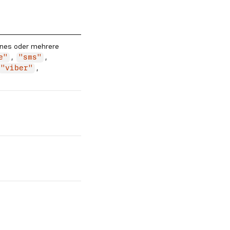
eines oder mehrere
,
,
e"
"sms"
,
"viber"