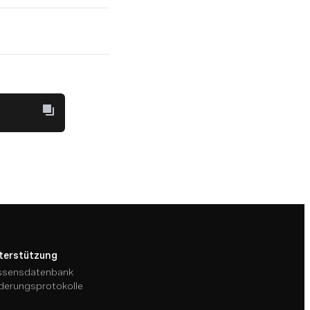
terstützung
ssensdatenbank
derungsprotokolle