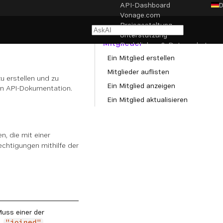
API-Dashboard
D
Vonage.com
NAVIGATION
Preisgestaltung
Geschäftsführende
Unterstützung
Mitglieder
Rechtliches & Datenschutz
Ein Mitglied erstellen
Cookie-Einstellungen
Mitglieder auflisten
 erstellen und zu
Ein Mitglied anzeigen
on API-Dokumentation.
Ein Mitglied aktualisieren
n, die mit einer
chtigungen mithilfe der
 Muss einer der
:
,