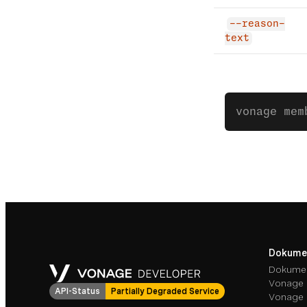
--reason-
text
vonage mem
Dokume
Dokumen
Vonage 
API-Status
Partially Degraded Service
Vonage 