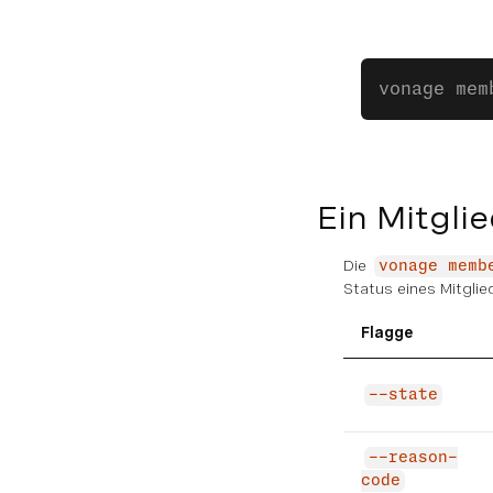
vonage mem
Ein Mitgli
Die
vonage memb
Status eines Mitglied
Flagge
--state
--reason-
code