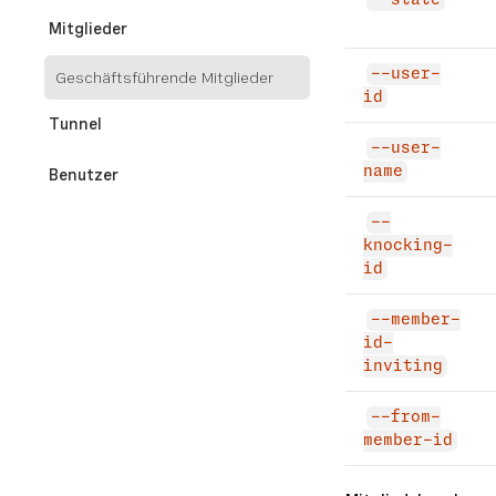
--state
Mitglieder
--user-
Geschäftsführende Mitglieder
id
Tunnel
--user-
name
Benutzer
--
Entwickler-Tools und Tests
knocking-
id
REFERENZEN
--member-
CLI-Befehlsindex
id-
inviting
Exit Codes
--from-
member-id