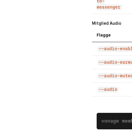
to-
messenger
Mitglied Audio
Flagge
--audio-enab
--audio-earm
--audio-mute
--audio
vonage mem