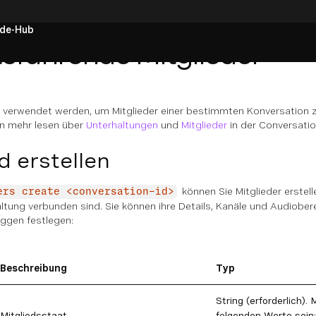
de-Hub
sführende Mitglieder
 verwendet werden, um Mitglieder einer bestimmten Konversation zu
en mehr lesen über
Unterhaltungen
und
Mitglieder
in der Conversati
d erstellen
können Sie Mitglieder erstelle
ers create <conversation-id>
tung verbunden sind. Sie können ihre Details, Kanäle und Audiobere
ggen festlegen:
Beschreibung
Typ
String (erforderlich).
Mitgliedsstaat
folgenden Werte sein