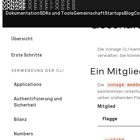
Dokumentation
Alle Dokumente anzeigen
SDKs und Tools
Gemeinschaft
Startups
Blog
Co
Geschäft
VONAGE CLI
Übersicht
Die Vonage CLI kann
Erste Schritte
verwalten. Sie könn
Ein Mitglie
VERWENDUNG DER CLI
Applications
Die
vonage memb
bestimmten Unterhal
unten stehenden Fla
Authentifizierung und
Sicherheit
Mitglied
Flagge
Bilanz
Numbers