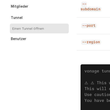
--
Mitglieder
subdomain
Tunnel
--port
Einen Tunnel öffnen
Benutzer
--region
Entwickler-Tools und Tests
REFERENZEN
vonage tun
CLI-Befehlsindex
⚠️ ⚠️ This
Exit Codes
This will 
Use cautio
You have b