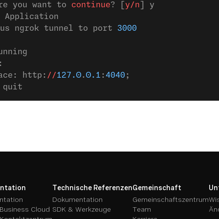
re you want to 
continue
? [
y/n
] y
 Application
us ngrok tunnel to port 
3000
unning
: 
ace: http:
//
127.0
.
0.1
:
4040
;
 quit
ntation
Technische Referenzen
Gemeinschaft
Un
tation
Dokumentation
Gemeinschaftszentrum
Wi
Business Cloud
SDK & Werkzeuge
Team
Än