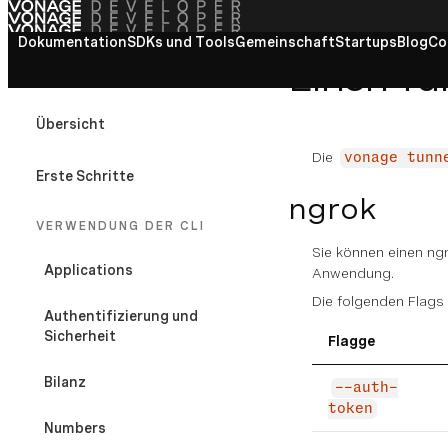
Dokumentation
Alle Dokumente anzeigen
SDKs und Tools
Gemeinschaft
Startups
Blog
Co
Einen Tu
VONAGE CLI
Übersicht
Die
vonage tunn
Erste Schritte
ngrok
VERWENDUNG DER CLI
Sie können einen ng
Applications
Anwendung.
Die folgenden Flags
Authentifizierung und
Sicherheit
Flagge
Bilanz
--auth-
token
Numbers