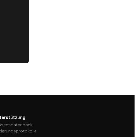
terstützung
ssensdatenbank
derungsprotokolle