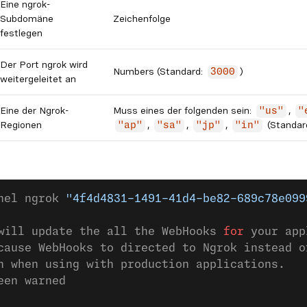
Eine ngrok-
Subdomäne
Zeichenfolge
festlegen
Der Port ngrok wird
Numbers (Standard:
)
3000
weitergeleitet an
Eine der Ngrok-
Muss eines der folgenden sein:
,
"us"
"
Regionen
,
,
,
(Standar
"ap"
"sa"
"jp"
"in"
nel ngrok 
"4f4d4831-1491-41d4-be82-689c78e099
 will update the all the WebHooks 
for
 your app
cause WebHooks to directed to Ngrok instead o
n when using with production applications.
een warned