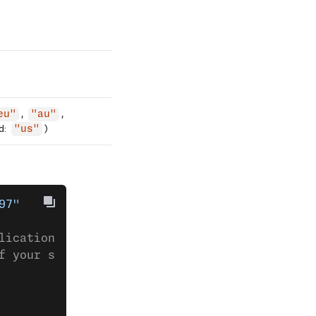
,
,
eu"
"au"
d:
)
"us"
97"
lication ⚠️ ⚠️
f your servers