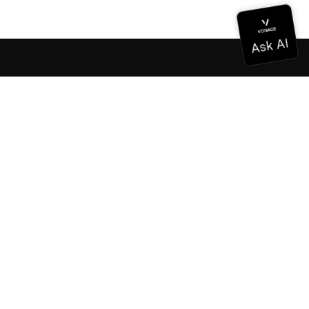
Dokumentation
Dokumentation
Vonage Business Cloud
Vonage Kontaktzentrum
Technische Referenzen
Dokumentation
SDK & Werkzeuge
Gemeinschaft
Gemeinschaftszentrum
Team
Karriere