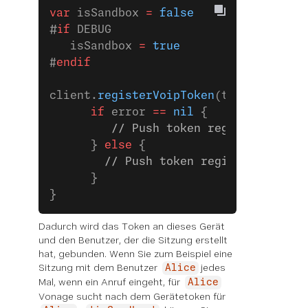
var
 isSandbox 
=
 false
#
if
 DEBUG
   isSandbox 
=
 true
#
endif
client.
registerVoipToken
(token, 
isSan
      if
 error 
==
 nil
 {
         // Push token registered
      } 
else
 {
        // Push token registration er
      }
}
Dadurch wird das Token an dieses Gerät
und den Benutzer, der die Sitzung erstellt
hat, gebunden. Wenn Sie zum Beispiel eine
Sitzung mit dem Benutzer
jedes
Alice
Mal, wenn ein Anruf eingeht, für
Alice
Vonage sucht nach dem Gerätetoken für