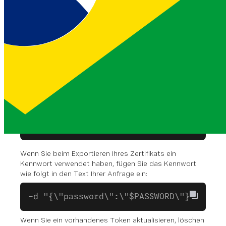
hexdump -ve '1/1 "%.2x"' < applecert
hextoken=`cat applecert.pfx.hex`
curl -v -X PUT \
   -H "Authorization: Bearer $jwt" \
   -H "Content-Type: application/json"
   -d "{\"token\":\"$hextoken\"}" \
   https://api.nexmo.com/v1/applicatio
Wenn Sie beim Exportieren Ihres Zertifikats ein
Kennwort verwendet haben, fügen Sie das Kennwort
wie folgt in den Text Ihrer Anfrage ein:
-d "{\"password\":\"$PASSWORD\"}" \
Wenn Sie ein vorhandenes Token aktualisieren, löschen