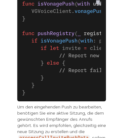
func
 isVonagePush
(
with
 userInfo
: [
Any
   VGVoiceClient.
vonagePushType
(userI
}
func
 pushRegistry
(
_
 registry
: PKPushR
   if
 isVonagePush
(
with
: payload.
dict
      if
 let
 invite 
=
 client.
processC
            // Report new call to Cal
      } 
else
 {
            // Report failed call to 
      }
   }
}
Um den eingehenden Push zu bearbeiten,
benötigen Sie eine aktive Sitzung, die dem
gewünschten Empfänger des Anrufs
gehört. Es wird empfohlen, gleichzeitig eine
neue Sitzung zu erstellen und die
sofern
processCallInvitePushData