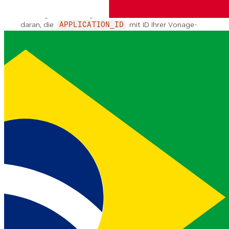
Um ein Vonage Admin-JWT zu generieren, führen Sie
den folgenden Vonage CLI-Befehl aus. Denken Sie
daran, die
mit ID Ihrer Vonage-
APPLICATION_ID
Anwendung und
mit dem Namen der
PRIVATE_KEY
Datei Ihres privaten Schlüssels:
ANMERKUNG
Ein Admin-JWT ist ein JWT ohne Sub-
Claim. Weitere Einzelheiten zur Erzeugung eines JWT
finden Sie in der
Authentifizierungsleitfaden
.
Führen Sie dann den folgenden Curl-Befehl aus und
ersetzen Sie dabei
,
,
jwt
applecert.p12
mit Ihren Werten:
app_id