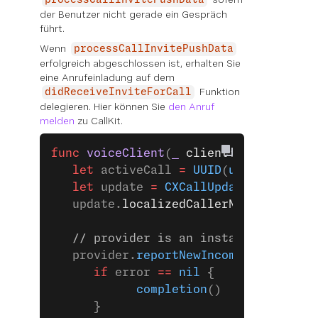
der Benutzer nicht gerade ein Gespräch
führt.
Wenn
processCallInvitePushData
erfolgreich abgeschlossen ist, erhalten Sie
eine Anrufeinladung auf dem
Funktion
didReceiveInviteForCall
delegieren. Hier können Sie
den Anruf
melden
zu CallKit.
func
 voiceClient
(
_
 client
: VGVoiceCli
   let
 activeCall 
=
 UUID
(
uuidString
: 
   let
 update 
=
 CXCallUpdate
()
   update.
localizedCallerName
 =
 calle
   // provider is an instance of CXPr
   provider.
reportNewIncomingCall
(
wit
      if
 error 
==
 nil
 {
            completion
()
      }