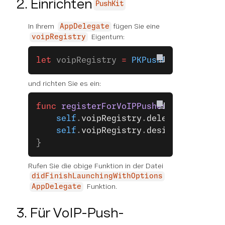
2. Einrichten
PushKit
In Ihrem
fügen Sie eine
AppDelegate
Eigentum:
voipRegistry
let
 voipRegistry 
=
 PKPushRegistry
(
que
und richten Sie es ein:
func
 registerForVoIPPushes
() {
    self
.
voipRegistry
.
delegate
 =
 self
    self
.
voipRegistry
.
desiredPushType
}
Rufen Sie die obige Funktion in der Datei
didFinishLaunchingWithOptions
Funktion.
AppDelegate
3. Für VoIP-Push-