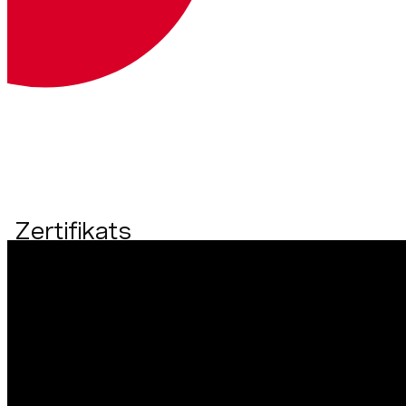
IP
und
Hintergrundverarbeitung
. Wenn
Xcode die Signierung Ihrer Anwendung
automatisch verwaltet, wird das mit Ihrem
Bundle Identifier verknüpfte
Bereitstellungsprofil aktualisiert, um die
Fähigkeiten einzubeziehen.
Erzeugen eines Push-
Zertifikats
Um ein Push-Zertifikat zu erstellen, müssen Sie sich in
Ihrem Apple Developer Account anmelden und die
Seite
Zertifikate, Identifikatoren und Profile
Seite und
fügen Sie ein neues Zertifikat hinzu: