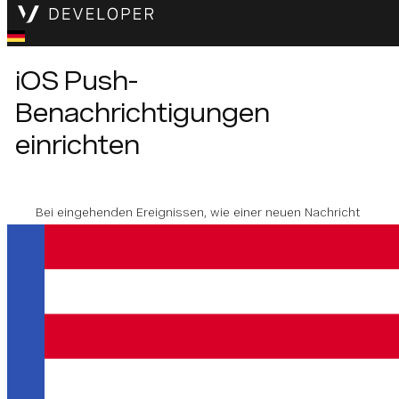
iOS Push-
Benachrichtigungen
einrichten
Bei eingehenden Ereignissen, wie einer neuen Nachricht
oder einem eingehenden Anruf, erwartet der Nutzer oft
eine Push-Benachrichtigung, wenn die App nicht aktiv
ist.
Für Voice können Sie VoIP-Push-Benachrichtigungen in
Ihre Anwendung integrieren, indem Sie
PushKit
und
CallKit
. Unser Blog bietet eine
durchgängiges Tutorial
wie man VoIP-Push-Benachrichtigungen zu integrieren,
die eine
abgeschlossenes Musterprojekt
.
Für den Chat können Sie Folgendes integrieren