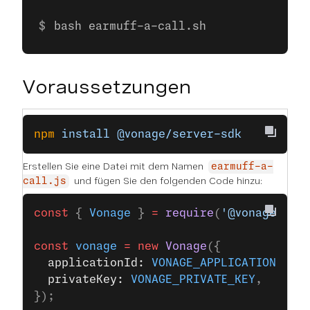
bash earmuff-a-call.sh
Voraussetzungen
npm
 install
 @vonage/server-sdk
Erstellen Sie eine Datei mit dem Namen
earmuff-a-
und fügen Sie den folgenden Code hinzu:
call.js
const
 { 
Vonage
 } 
=
 require
(
'@vonage/ser
const
 vonage
 =
 new
 Vonage
({
  applicationId: 
VONAGE_APPLICATION_ID
,
  privateKey: 
VONAGE_PRIVATE_KEY
,
});