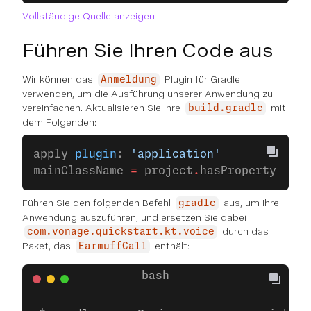
Vollständige Quelle anzeigen
Führen Sie Ihren Code aus
Wir können das
Plugin für Gradle
Anmeldung
verwenden, um die Ausführung unserer Anwendung zu
vereinfachen. Aktualisieren Sie Ihre
mit
build.gradle
dem Folgenden:
apply 
plugin
: 
'application'
mainClassName 
=
 project
.
hasProperty(
'mai
Führen Sie den folgenden Befehl
aus, um Ihre
gradle
Anwendung auszuführen, und ersetzen Sie dabei
durch das
com.vonage.quickstart.kt.voice
Paket, das
enthält:
EarmuffCall