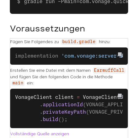
gradle run -Pmain=com.vonage.quicksta
Voraussetzungen
Fügen Sie Folgendes zu
hinzu:
build.gradle
implementation 
'com.vonage:server-sdk:9
Erstellen Sie eine Datei mit dem Namen
EarmuffCall
und fügen Sie den folgenden Code in die Methode
ein:
main
VonageClient
 client
 =
 VonageClient
.
buil
        .
applicationId
(VONAGE_APPLICATI
        .
privateKeyPath
(VONAGE_PRIVATE_
        .
build
();
Vollständige Quelle anzeigen