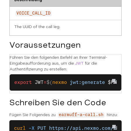
VOICE_CALL_ID
The UUID of the call leg.
Voraussetzungen
Führen Sie den folgenden Befehl an Ihrer Terminal-
Eingabeaufforderung aus, um die
JWT
für die
Authentifizierung zu erstellen:
export
 JWT
=
$(
nexmo
 jwt:generate
 $PATH_T
Schreiben Sie den Code
Fügen Sie Folgendes zu
hinzu:
earmuff-a-call.sh
curl
 -X
 PUT
 https://api.nexmo.com/v1/cal