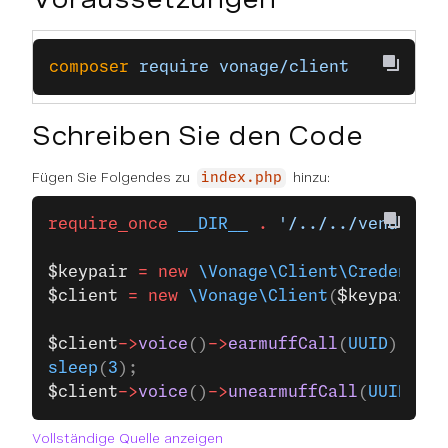
composer
 require
 vonage/client
Schreiben Sie den Code
Fügen Sie Folgendes zu
hinzu:
index.php
require_once
 __DIR__
 .
 '/../../vendor/au
$keypair
 =
 new
 \Vonage\Client\Credential
$client
 =
 new
 \Vonage\Client
(
$keypair
);
$client
->
voice
()
->
earmuffCall
(
UUID
);
sleep
(
3
);
$client
->
voice
()
->
unearmuffCall
(
UUID
);
Vollständige Quelle anzeigen