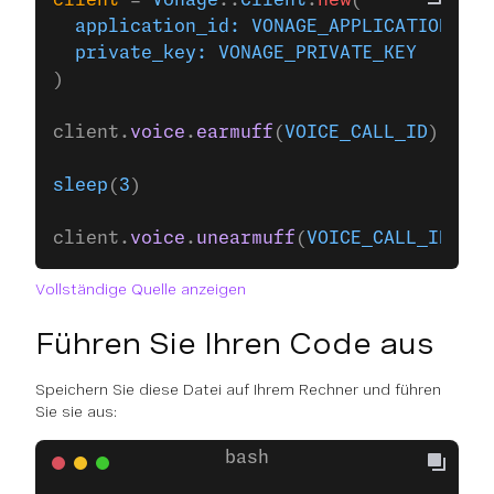
client
 = 
Vonage
::
Client
.
new
(
  application_id:
 VONAGE_APPLICATION_ID
,
  private_key:
 VONAGE_PRIVATE_KEY
)
client.
voice
.
earmuff
(
VOICE_CALL_ID
)
sleep
(
3
)
client.
voice
.
unearmuff
(
VOICE_CALL_ID
)
Vollständige Quelle anzeigen
Führen Sie Ihren Code aus
Speichern Sie diese Datei auf Ihrem Rechner und führen
Sie sie aus: