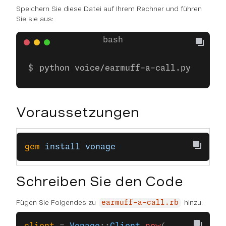
Speichern Sie diese Datei auf Ihrem Rechner und führen
Sie sie aus:
python voice/earmuff-a-call.py
Voraussetzungen
gem
 install
 vonage
Schreiben Sie den Code
Fügen Sie Folgendes zu
hinzu:
earmuff-a-call.rb