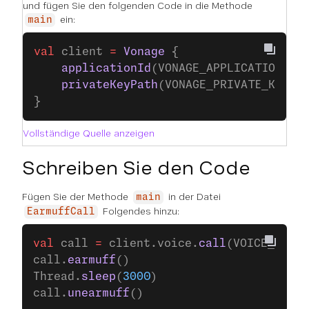
und fügen Sie den folgenden Code in die Methode
ein:
main
val
 client 
=
 Vonage
 {
    applicationId
(VONAGE_APPLICATION_ID
    privateKeyPath
(VONAGE_PRIVATE_KEY_P
}
Vollständige Quelle anzeigen
Schreiben Sie den Code
Fügen Sie der Methode
in der Datei
main
Folgendes hinzu:
EarmuffCall
val
 call 
=
 client.voice.
call
(VOICE_CALL_
call.
earmuff
()
Thread.
sleep
(
3000
)
call.
unearmuff
()