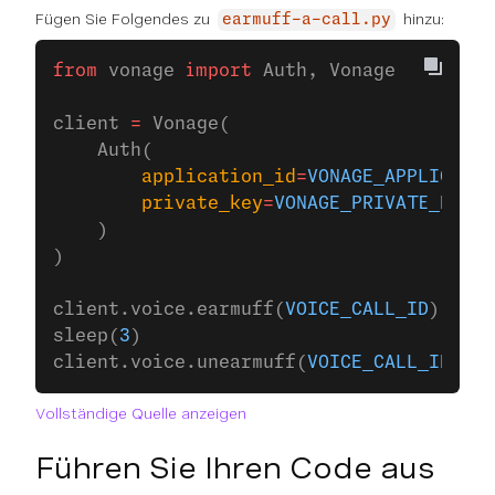
Fügen Sie Folgendes zu
hinzu:
earmuff-a-call.py
from
 vonage 
import
 Auth, Vonage
client 
=
 Vonage(
    Auth(
        application_id
=
VONAGE_APPLICATIO
        private_key
=
VONAGE_PRIVATE_KEY
,
    )
)
client.voice.earmuff(
VOICE_CALL_ID
)
sleep(
3
)
client.voice.unearmuff(
VOICE_CALL_ID
)
Vollständige Quelle anzeigen
Führen Sie Ihren Code aus