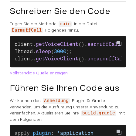
Schreiben Sie den Code
Fügen Sie der Methode
in der Datei
main
Folgendes hinzu:
EarmuffCall
client
.
getVoiceClient
().
earmuffCall
(VOIC
Thread
.
sleep
(
3000
);
client
.
getVoiceClient
().
unearmuffCall
(VO
Vollständige Quelle anzeigen
Führen Sie Ihren Code aus
Wir können das
Plugin für Gradle
Anmeldung
verwenden, um die Ausführung unserer Anwendung zu
vereinfachen. Aktualisieren Sie Ihre
mit
build.gradle
dem Folgenden:
apply 
plugin
: 
'application'