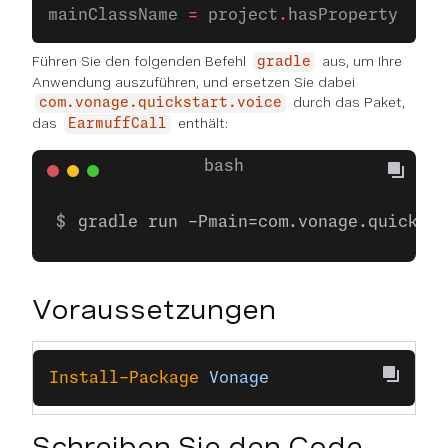
mainClassName 
=
 project
.
hasProperty(
'mai
Führen Sie den folgenden Befehl
aus, um Ihre
gradle
Anwendung auszuführen, und ersetzen Sie dabei
durch das Paket,
com.vonage.quickstart.voice
das
enthält:
EarmuffCall
gradle run -Pmain=com.vonage.quicksta
Voraussetzungen
Install-Package
 Vonage
Schreiben Sie den Code