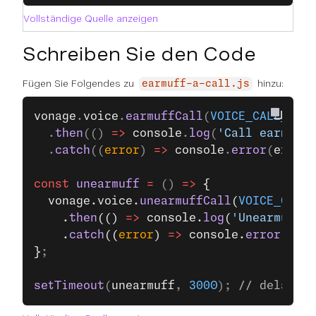
Vollständige Quelle anzeigen
Schreiben Sie den Code
Fügen Sie Folgendes zu
hinzu:
earmuff-a-call.js
vonage
.
voice
.
earmuffCall
(
VOICE_CALL_ID
)
  .
then
(() 
=>
 console
.
log
(
'Call earmuffe
  .
catch
((
error
) 
=>
 console
.
error
(
error
)
const
 unearmuff
 =
 () 
=>
 {
  vonage.voice.
unearmuffCall
(
VOICE_CALL_
    .
then
(() 
=>
 console.
log
(
'Unearmuffed
    .
catch
((
error
) 
=>
 console.
error
(erro
}
;
setTimeout
(
unearmuff
, 
3000
); 
// delay 3 