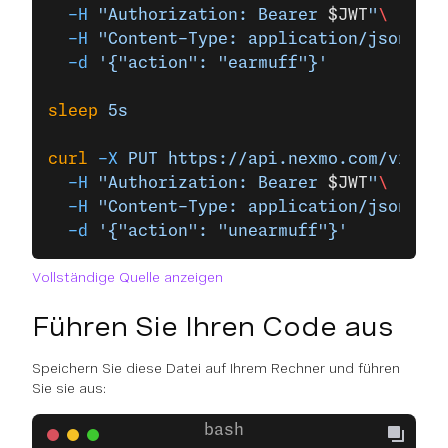
  -H
 "Authorization: Bearer 
$JWT
"
\
  -H
 "Content-Type: application/json"
\
  -d
 '{"action": "earmuff"}'
sleep
 5s
curl
 -X
 PUT
 https://api.nexmo.com/v1/cal
  -H
 "Authorization: Bearer 
$JWT
"
\
  -H
 "Content-Type: application/json"
\
  -d
 '{"action": "unearmuff"}'
Vollständige Quelle anzeigen
Führen Sie Ihren Code aus
Speichern Sie diese Datei auf Ihrem Rechner und führen
Sie sie aus: