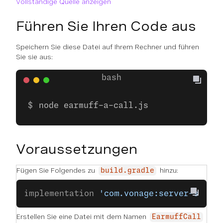
Vollständige Quelle anzeigen
Führen Sie Ihren Code aus
Speichern Sie diese Datei auf Ihrem Rechner und führen
Sie sie aus:
node earmuff-a-call.js
Voraussetzungen
Fügen Sie Folgendes zu
hinzu:
build.gradle
implementation 
'com.vonage:server-sdk-k
Erstellen Sie eine Datei mit dem Namen
EarmuffCall