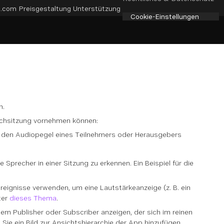
e.com
Preisgestaltung
Unterstützung
Cookie-Einstellungen
n.
rachsitzung vornehmen können:
ie den Audiopegel eines Teilnehmers oder Herausgebers
Sprecher in einer Sitzung zu erkennen. Ein Beispiel für die
reignisse verwenden, um eine Lautstärkeanzeige (z. B. ein
ter
dieses Thema
.
inem Publisher oder Subscriber anzeigen, der sich im reinen
 Sie ein Bild zur Ansichtshierarchie der App hinzufügen.