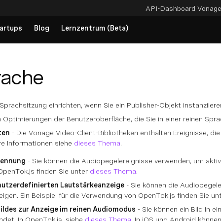
API-Dashboard
Vonag
artups
Blog
Lernzentrum (Beta)
rache
Sprachsitzung einrichten, wenn Sie ein Publisher-Objekt instanziiere
n Optimierungen der Benutzeroberfläche, die Sie in einer reinen Sp
ten
- Die Vonage Video-Client-Bibliotheken enthalten Ereignisse, d
re Informationen siehe
dieses Thema
.
kennung
- Sie können die Audiopegelereignisse verwenden, um aktive 
penTok.js finden Sie unter
dieses Thema
.
nutzerdefinierten Lautstärkeanzeige
- Sie können die Audiopegele
igen. Ein Beispiel für die Verwendung von OpenTok.js finden Sie un
Bildes zur Anzeige im reinen Audiomodus
- Sie können ein Bild in e
det. In OpenTok.js, siehe
dieses Thema
. In iOS und Android können