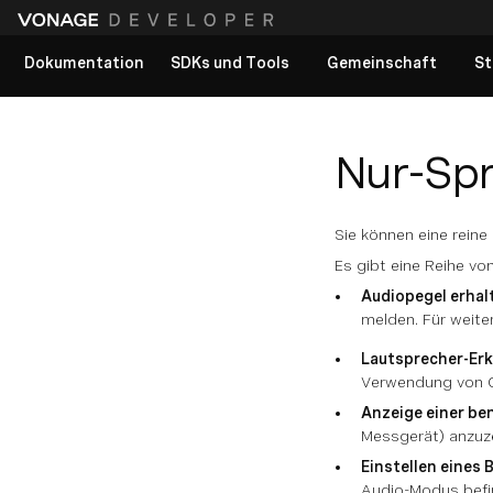
Dokumentation
SDKs und Tools
Gemeinschaft
St
Alle Dokumente anzeigen
Nur-Sp
Sie können eine reine 
Es gibt eine Reihe vo
Audiopegel erhal
melden. Für weite
Lautsprecher-Er
Verwendung von O
Anzeige einer be
Messgerät) anzuze
Einstellen eines 
Audio-Modus befin