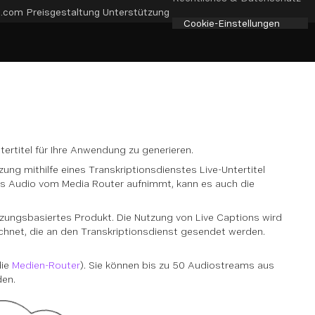
e.com
Preisgestaltung
Unterstützung
Cookie-Einstellungen
ertitel für Ihre Anwendung zu generieren.
ung mithilfe eines Transkriptionsdienstes Live-Untertitel
as Audio vom Media Router aufnimmt, kann es auch die
utzungsbasiertes Produkt. Die Nutzung von Live Captions wird
chnet, die an den Transkriptionsdienst gesendet werden.
die
Medien-Router
). Sie können bis zu 50 Audiostreams aus
den.