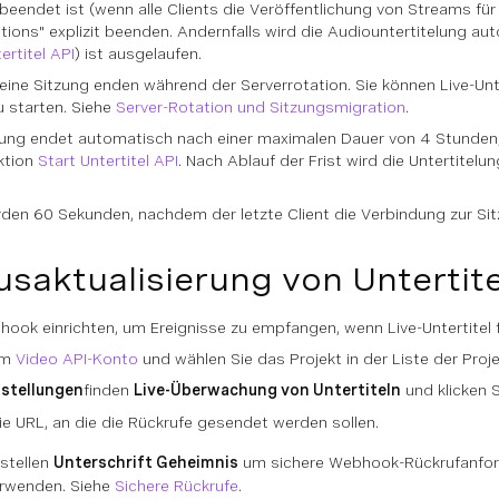
beendet ist (wenn alle Clients die Veröffentlichung von Streams für
tions" explizit beenden. Andernfalls wird die Audiountertitelung a
ertitel API
) ist ausgelaufen.
r eine Sitzung enden während der Serverrotation. Sie können Live-Un
u starten. Siehe
Server-Rotation und Sitzungsmigration
.
elung endet automatisch nach einer maximalen Dauer von 4 Stunden,
ktion
Start Untertitel API
. Nach Ablauf der Frist wird die Untertite
erden 60 Sekunden, nachdem der letzte Client die Verbindung zur Si
usaktualisierung von Untertit
ook einrichten, um Ereignisse zu empfangen, wenn Live-Untertitel f
em
Video API-Konto
und wählen Sie das Projekt in der Liste der Proj
nstellungen
finden
Live-Überwachung von Untertiteln
und klicken 
ie URL, an die die Rückrufe gesendet werden sollen.
stellen
Unterschrift Geheimnis
um sichere Webhook-Rückrufanford
erwenden. Siehe
Sichere Rückrufe
.