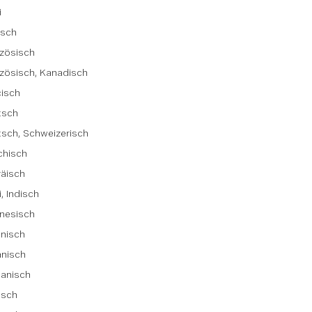
i
isch
zösisch
zösisch, Kanadisch
cisch
tsch
sch, Schweizerisch
chisch
räisch
i, Indisch
nesisch
enisch
anisch
eanisch
isch