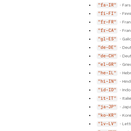
- Fars
"fa-IR"
- Finn
"fi-FI"
- Fran
"fr-FR"
- Fran
"fr-CA"
- Gali
"gl-ES"
- Deu
"de-DE"
- Deut
"de-CH"
- Grie
"el-GR"
- Heb
"he-IL"
- Hind
"hi-IN"
- Indo
"id-ID"
- Itali
"it-IT"
- Jap
"ja-JP"
- Kor
"ko-KR"
- Lett
"lv-LV"