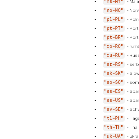
- Mala
"ms-MY"
- Nor
"no-NO"
- Poln
"pl-PL"
- Port
"pt-PT"
- Port
"pt-BR"
- rum
"ro-RO"
- Rus
"ru-RU"
- serb
"sr-RS"
- Slo
"sk-SK"
- som
"so-SO"
- Spa
"es-ES"
- Span
"es-US"
- Sch
"sv-SE"
- Taga
"tl-PH"
- Thai
"th-TH"
- ukra
"uk-UA"