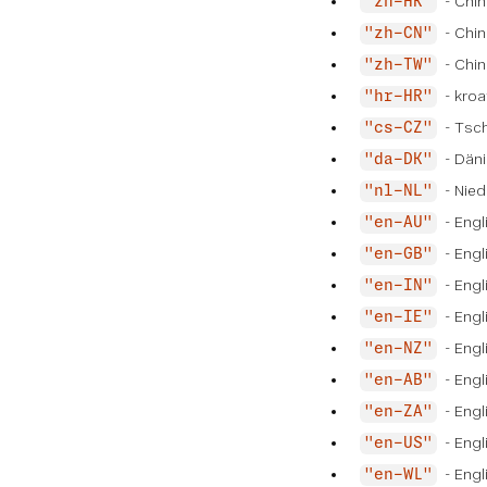
- Chin
"zh-HK"
- Chin
"zh-CN"
- Chin
"zh-TW"
- kroa
"hr-HR"
- Tsc
"cs-CZ"
- Dän
"da-DK"
- Nied
"nl-NL"
- Engl
"en-AU"
- Engl
"en-GB"
- Engl
"en-IN"
- Engli
"en-IE"
- Engl
"en-NZ"
- Engl
"en-AB"
- Engl
"en-ZA"
- Engl
"en-US"
- Engl
"en-WL"