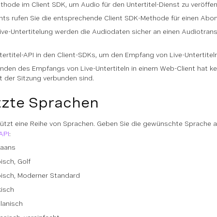
hode im Client SDK, um Audio für den Untertitel-Dienst zu veröffen
nts rufen Sie die entsprechende Client SDK-Methode für einen Abonn
ive-Untertitelung werden die Audiodaten sicher an einen Audiotrans
ertitel-API in den Client-SDKs, um den Empfang von Live-Untertiteln
nden des Empfangs von Live-Untertiteln in einem Web-Client hat k
it der Sitzung verbunden sind.
tzte Sprachen
tützt eine Reihe von Sprachen. Geben Sie die gewünschte Sprache 
API
:
kaans
isch, Golf
bisch, Moderner Standard
kisch
lanisch