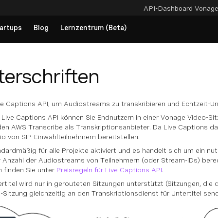
API-Dashboard
Vonag
artups
Blog
Lernzentrum (Beta)
terschriften
e Captions API, um Audiostreams zu transkribieren und Echtzeit-Unt
Live Captions API können Sie Endnutzern in einer Vonage Video-Sitz
den AWS Transcribe als Transkriptionsanbieter. Da Live Captions d
io von SIP-Einwahlteilnehmern bereitstellen.
ndardmäßig für alle Projekte aktiviert und es handelt sich um ein n
r Anzahl der Audiostreams von Teilnehmern (oder Stream-IDs) bere
 finden Sie unter
Preisregeln für Live Captions API
.
ertitel wird nur in gerouteten Sitzungen unterstützt (Sitzungen, die 
-Sitzung gleichzeitig an den Transkriptionsdienst für Untertitel sen