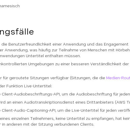
tnamesisch
gsfälle
en die Benutzerfreundlichkeit einer Anwendung und das Engagement 
hrer Anwendung, was häufig zur Teilnahme von Menschen mit Hörbehi
Anwendungen Untertitel enthalten müssen.
 unkontrollierten Umgebungen zu einer besseren Verständlichkeit d
ur für geroutete Sitzungen verfügbar (Sitzungen, die die
Medien-Rou
er Funktion Live-Untertitel:
 Client-Audiobeschriftungs-API, um die Audiobeschriftung für jeden
rd an einen Audiotranskriptionsdienst eines Drittanbieters (AWS T
Client-Audio-Captioning-API, um die Live-Untertitel für jeden veröf
eines einzelnen Teilnehmers, keine Untertitel zu empfangen, hat ke
 in anderen mit der Sitzung verbundenen Clients.