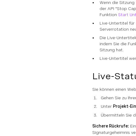
Wenn die Sitzung 
der API "Stop Cap
Funktion
Start Unt
Live-Untertitel fü
Serverrotation ne
Die Live-Untertit
indem Sie die Fun
Sitzung hat.
Live-Untertitel w
Live-Stat
Sie können einen Webh
Gehen Sie zu Ihr
Unter
Projekt-Ei
Übermitteln Sie d
Sichere Rückrufe:
Ein
Signaturgeheimnis v