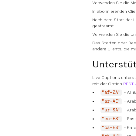
Verwenden Sie die Met
In abonnierenden Clie
Nach dem Start der L
gestreamt.
Verwenden Sie die Unt
Das Starten oder Bee
andere Clients, die m
Unterstü
Live Captions unters
mit der Option
REST-
- Afri
"af-ZA"
- Arab
"ar-AE"
- Ara
"ar-SA"
- Bas
"eu-ES"
- Kata
"ca-ES"