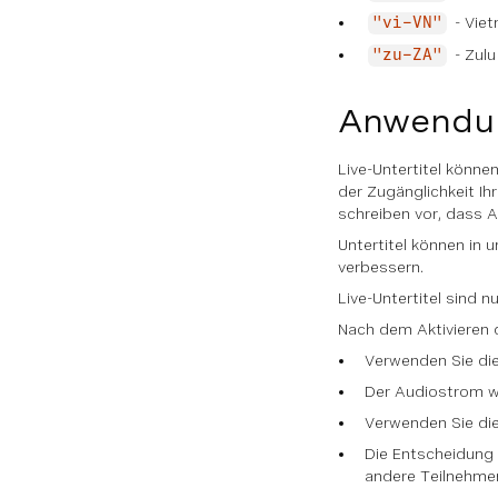
- Vie
"vi-VN"
- Zulu
"zu-ZA"
Anwendun
Live-Untertitel könn
der Zugänglichkeit I
schreiben vor, dass 
Untertitel können in
verbessern.
Live-Untertitel sind n
Nach dem Aktivieren d
Verwenden Sie die
Der Audiostrom wi
Verwenden Sie die 
Die Entscheidung 
andere Teilnehmer