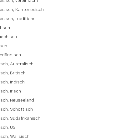
esisch, vereinfacht
esisch, Kantonesisch
esisch, traditionell
tisch
hechisch
isch
erländisch
isch, Australisch
isch, Britisch
isch, Indisch
sch, Irisch
isch, Neuseeland
isch, Schottisch
isch, Südafrikanisch
isch, US
isch, Walisisch