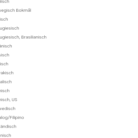
iisch
wegisch Bokmål
isch
ugiesisch
ugiesisch, Brasilianisch
änisch
sisch
isch
wakisch
alisch
nisch
isch, US
wedisch
log/Filipino
ländisch
inisch