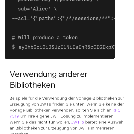
--sub='Alice' \
--acl='{"paths":{"/*/sessions/**":{}}}'
# Will produce a token
eyJhbGciOiJSUzI1NiIsInR5cCI6IkpXVCJ9.e
Verwendung anderer
Bibliotheken
Beispiele für die Verwendung der Vonage-Bibliotheken zur
Erzeugung von JWTs finden Sie unten. Wenn Sie keine der
Vonage-Bibliotheken verwenden, sollten Sie sich an
RFC
7519
um Ihre eigene JWT-Lösung zu implementieren.
Wenn Sie das nicht tun wollen,
JWT.io
bietet eine Auswahl
an Bibliotheken zur Erzeugung von JWTs in mehreren