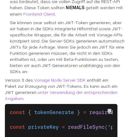
was bedeutet, dass sie vollen Zugriff auf die REST-API
haben. Diese Token sollten
NIEMALS
geteilt werden mit
einem
Frontend-Client
.
Sie können zwar selbst ein JWT-Token generieren, aber
wir haben in die SDKs integrierte Hilfsmittel sowie JWT-
spezifische Wrapper, die für die Arbeit mit Vonage-APIs
konzipiert sind. Die Server-SDKs generieren automatisch
JWTs für jede Anfrage. Wenn Sie jedoch ein JWT für eine
Funktion generieren müssen, die nicht in den SDKs
enthalten ist, oder um mit Beta-Funktionen zu testen,
bieten wir auch JWT-Generatoren unabhängig von den
SDKs an:
Version 3 des
Vonage Node Server SDK
enthält ein
Paket zur Erzeugung von JWT-Tokens. Es kann auch ein
JWT generieren
unter Verwendung der entsprechenden
Angaben
.
const
 { 
tokenGenerate
 } 
=
 require
(
'@vonag
const
 privateKey
 =
 readFileSync
(
'path/to/