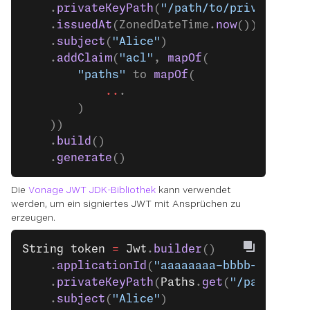
    .
privateKeyPath
(
"/path/to/private.key
    .
issuedAt
(ZonedDateTime.
now
())
    .
subject
(
"Alice"
)
    .
addClaim
(
"acl"
, 
mapOf
(
        "paths"
 to 
mapOf
(
            ..
.
        )
    ))
    .
build
()
    .
generate
()
Die
Vonage JWT JDK-Bibliothek
kann verwendet
werden, um ein signiertes JWT mit Ansprüchen zu
erzeugen.
String
 token
 =
 Jwt
.
builder
()
    .
applicationId
(
"aaaaaaaa-bbbb-cccc-dd
    .
privateKeyPath
(
Paths
.
get
(
"/path/to/p
    .
subject
(
"Alice"
)