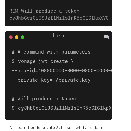
REM Will produce a token
eyJhbGciOiJSUzI1NiIsInR5cCI6IkpXVCJ9.eyJl
# A command with parameters
vonage jwt create \
--app-id='00000000-0000-0000-0000-000000
--private-key=./private.key
# Will produce a token
eyJhbGciOiJSUzI1NiIsInR5cCI6IkpXVCJ9.e
Der betreffende private Schlüssel wird aus dem