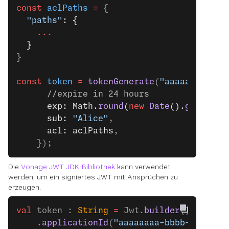
const
 aclPaths
 =
 {
  "paths"
: {
    ...
  }
}
const
 token
 =
 tokenGenerate
(
"aaaaaaaa-bbb
      //expire in 24 hours
      exp: Math.
round
(
new
 Date
().
getTime
(
      sub: 
"Alice"
,
      acl: aclPaths
,
    });
Die
Vonage JWT JDK-Bibliothek
kann verwendet
werden, um ein signiertes JWT mit Ansprüchen zu
erzeugen.
val
 token : 
String
 =
 Jwt.
builder
()
    .
applicationId
(
"aaaaaaaa-bbbb-cccc-dd