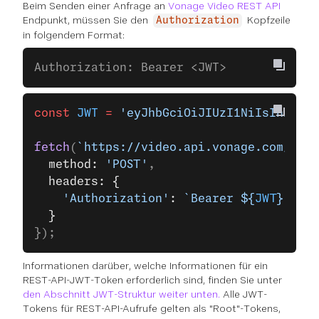
Beim Senden einer Anfrage an
Vonage Video REST API
Endpunkt, müssen Sie den
Kopfzeile
Authorization
in folgendem Format:
Authorization: Bearer <JWT>
const
 JWT
 =
 'eyJhbGciOiJIUzI1NiIsInR5cCI
fetch
(
`https://video.api.vonage.com/sess
  method: 
'POST'
,
  headers: {
    'Authorization'
: 
`Bearer ${
JWT
}`
  }
});
Informationen darüber, welche Informationen für ein
REST-API-JWT-Token erforderlich sind, finden Sie unter
den Abschnitt JWT-Struktur weiter unten.
Alle JWT-
Tokens für REST-API-Aufrufe gelten als "Root"-Tokens,