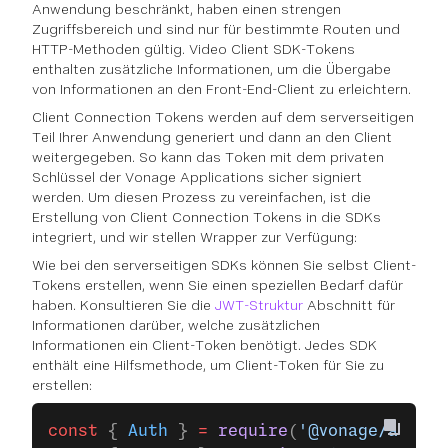
Anwendung beschränkt, haben einen strengen
Zugriffsbereich und sind nur für bestimmte Routen und
HTTP-Methoden gültig. Video Client SDK-Tokens
enthalten zusätzliche Informationen, um die Übergabe
von Informationen an den Front-End-Client zu erleichtern.
Client Connection Tokens werden auf dem serverseitigen
Teil Ihrer Anwendung generiert und dann an den Client
weitergegeben. So kann das Token mit dem privaten
Schlüssel der Vonage Applications sicher signiert
werden. Um diesen Prozess zu vereinfachen, ist die
Erstellung von Client Connection Tokens in die SDKs
integriert, und wir stellen Wrapper zur Verfügung:
Wie bei den serverseitigen SDKs können Sie selbst Client-
Tokens erstellen, wenn Sie einen speziellen Bedarf dafür
haben. Konsultieren Sie die
JWT-Struktur
Abschnitt für
Informationen darüber, welche zusätzlichen
Informationen ein Client-Token benötigt. Jedes SDK
enthält eine Hilfsmethode, um Client-Token für Sie zu
erstellen:
const
 { 
Auth
 } 
=
 require
(
'@vonage/auth'
)