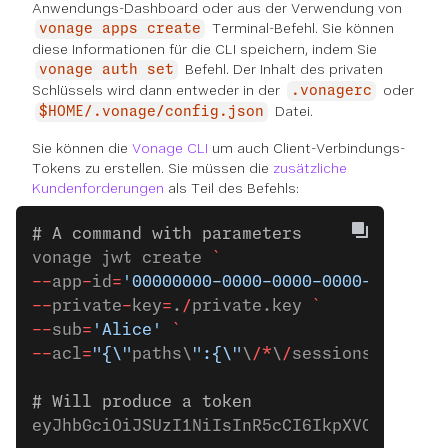
Anwendungs-Dashboard oder aus der Verwendung von
Terminal-Befehl. Sie können
vonage apps create
diese Informationen für die CLI speichern, indem Sie
Befehl. Der Inhalt des privaten
vonage auth set
Schlüssels wird dann entweder in der
oder
.vonagerc
Datei.
$HOME/.vonage/config.json
Sie können die
Vonage CLI
um auch Client-Verbindungs-
Tokens zu erstellen. Sie müssen die
zusätzliche
Kundenforderungen
als Teil des Befehls:
# A command with parameters
vonage jwt create 
`
--
app
-
id
=
'00000000-0000-0000-0000-0000000
--
private
-
key
=
.
/
private.key 
`
--
sub
=
'Alice'
 `
--
acl
=
"{\"
paths\
":{\"
\
/*
\
/
sessions\
/**
\
":
# Will produce a token
eyJhbGciOiJSUzI1NiIsInR5cCI6IkpXVCJ9.eyJh