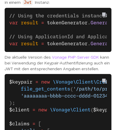
in einem
Instanz:
Jwt
// Using the credentials instance
var
 result
 =
 tokenGenerator
.
GenerateToken
// Using ApplicationId and ApplicationKey
var
 result
 =
 tokenGenerator
.
GenerateToken
Die aktuelle Version des
Vonage PHP-Server-SDK
kann
bei Verwendung der Keypair-Authentifizierung auch ein
JWT mit den entsprechenden Angaben erstellen.
$keypair
 =
 new
 \Vonage\Client\Credentials
    file_get_contents
(
'/path/to/private.k
    'aaaaaaaa-bbbb-cccc-dddd-0123456789ab
);
$client
 =
 new
 \Vonage\Client
(
$keypair
);
$claims
 =
 [