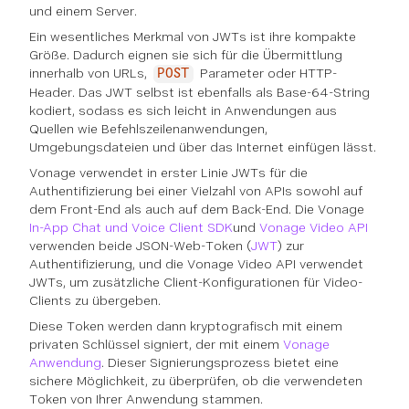
und einem Server.
Ein wesentliches Merkmal von JWTs ist ihre kompakte
Größe. Dadurch eignen sie sich für die Übermittlung
innerhalb von URLs,
Parameter oder HTTP-
POST
Header. Das JWT selbst ist ebenfalls als Base-64-String
kodiert, sodass es sich leicht in Anwendungen aus
Quellen wie Befehlszeilenanwendungen,
Umgebungsdateien und über das Internet einfügen lässt.
Vonage verwendet in erster Linie JWTs für die
Authentifizierung bei einer Vielzahl von APIs sowohl auf
dem Front-End als auch auf dem Back-End. Die Vonage
In-App Chat und Voice Client SDK
und
Vonage Video API
verwenden beide JSON-Web-Token (
JWT
) zur
Authentifizierung, und die Vonage Video API verwendet
JWTs, um zusätzliche Client-Konfigurationen für Video-
Clients zu übergeben.
Diese Token werden dann kryptografisch mit einem
privaten Schlüssel signiert, der mit einem
Vonage
Anwendung
. Dieser Signierungsprozess bietet eine
sichere Möglichkeit, zu überprüfen, ob die verwendeten
Token von Ihrer Anwendung stammen.