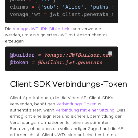
claims 
=
 {
'sub'
: 
'Alice'
, 
'paths'
: paths}
vonage_jwt 
=
 jwt_client.generate_applicat
Die
Vonage JWT JDK-Bibliothek
kann verwendet
werden, um ein signiertes JWT mit Ansprüchen zu
erzeugen.
@builder
 = Vonage::JWTBuilder.new(applica
@token
 = @builder.jwt.generate
Client SDK Verbindungs-Token
Client-Applikationen, die die Video API-Client-SDKs
verwenden, benötigen
Verbindungs-Token
zu
authentifizieren, wenn
Verbindung mit einer Sitzung
. Dies
ermöglicht eine signierte und sichere Übermittlung der
Verbindungsinformationen für einen bestimmten
Benutzer, ohne dass ein vollständiger Zugriff auf die API
erforderlich ist. Client-JWTs sind auf eine bestimmte