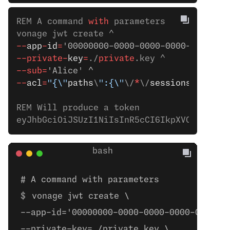
REM A command 
with
 parameters
vonage jwt create ^
--
app
-
id
=
'00000000-0000-0000-0000-0000000
--private-
key
=
./
private
.key ^
--sub=
'Alice' ^
--
acl
=
"{\"
paths
\
":{\"
\/
*
\/
sessions
\/
**
\
":
REM Will produce a token
eyJhbGciOiJSUzI1NiIsInR5cCI6IkpXVCJ9.eyJh
# A command with parameters
vonage jwt create \
--app-id='00000000-0000-0000-0000-000000
--private-key=./private.key \