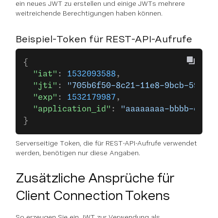
ein neues JWT zu erstellen und einige JWTs mehrere
weitreichende Berechtigungen haben können.
Beispiel-Token für REST-API-Aufrufe
{
  "iat"
: 
1532093588
,
  "jti"
: 
"705b6f50-8c21-11e8-9bcb-595326
  "exp"
: 
1532179987
,
  "application_id"
: 
"aaaaaaaa-bbbb-cccc-
}
Serverseitige Token, die für REST-API-Aufrufe verwendet
werden, benötigen nur diese Angaben.
Zusätzliche Ansprüche für
Client Connection Tokens
So erzeugen Sie ein JWT zur Verwendung als