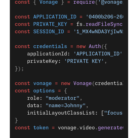
const
 { 
Vonage
 } 
=
 require
(
'@vonage/serv
const
 APPLICATION_ID
 =
 '0400b206-2602-47
const
 PRIVATE_KEY
 =
 fs
.
readFileSync
(
'/pa
const
 SESSION_ID
 =
 '1_MX4wNDA3YjIwNi0yMT
const
 credentials
 =
 new
 Auth
({
    applicationId: 
'APPLICATION_ID'
,
    privateKey: 
'PRIVATE KEY'
,
});
const
 vonage
 =
 new
 Vonage
(
credentials
);
const
 options
 =
 {
    role: 
"moderator"
,
    data: 
"name=Johnny"
,
    initialLayoutClassList: [
"focus"
]
}
const
 token
 =
 vonage
.
video
.
generateClien