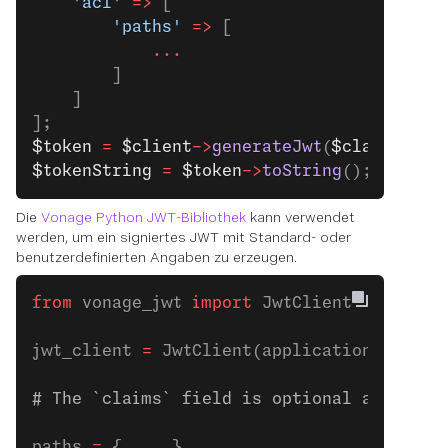
    'acl'
 =>
 [
        'paths'
 =>
 [
            ...
        ]
    ]
];
$token
 =
 $client
->
generateJwt
(
$claims
);
$tokenString
 =
 $token
->
toString
();
Die
Vonage Python JWT-Bibliothek
kann verwendet
werden, um ein signiertes JWT mit Standard- oder
benutzerdefinierten Angaben zu erzeugen.
from
 vonage_jwt 
import
 JwtClient
jwt_client 
=
 JwtClient(application_id, pr
# The `claims` field is optional and can 
paths 
=
 { 
...
 }