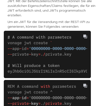
JWT. Mit der Befehlszeilenschnittstelle können Sie alle
zusätzlichen Eigenschaften/Claims festlegen, die für ein
JWT erforderlich sind, und JWTs programmatisch
erstellen.
Um ein JWT für die Verwendung mit der REST-API zu
generieren, können Sie Folgendes verwenden:
# A command with parameters
vonage jwt create 
`
--
app
-
id
=
'00000000-0000-0000-0000-0000000
--
private
-
key
=
.
/
private.key
# Will produce a token
eyJhbGciOiJSUzI1NiIsInR5cCI6IkpXVCJ9.eyJl
REM A command 
with
 parameters
vonage jwt create ^
--
app
-
id
=
'00000000-0000-0000-0000-0000000
--private-
key
=
./
private
.key