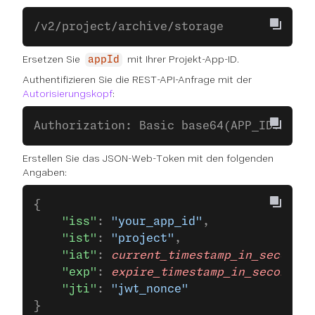
/v2/project/archive/storage 
Ersetzen Sie
mit Ihrer Projekt-App-ID.
appId
Authentifizieren Sie die REST-API-Anfrage mit der
Autorisierungskopf
:
Authorization: Basic base64(APP_ID:API_S
Erstellen Sie das JSON-Web-Token mit den folgenden
Angaben:
{
    "iss"
: 
"your_app_id"
,
    "ist"
: 
"project"
,
    "iat"
: 
current_timestamp_in_seconds
,
    "exp"
: 
expire_timestamp_in_seconds
,
    "jti"
: 
"jwt_nonce"
}