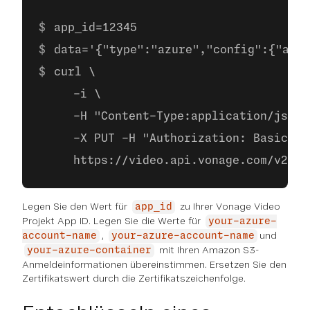
app_id=12345
data='{"type":"azure","config":{"acco
curl \
     -i \
     -H "Content-Type:application/json"
     -X PUT -H "Authorization: Basic ba
     https://video.api.vonage.com/v2/pr
Legen Sie den Wert für
zu Ihrer Vonage Video
app_id
Projekt App ID. Legen Sie die Werte für
your-azure-
,
und
account-name
your-azure-account-name
mit Ihren Amazon S3-
your-azure-container
Anmeldeinformationen übereinstimmen. Ersetzen Sie den
Zertifikatswert durch die Zertifikatszeichenfolge.