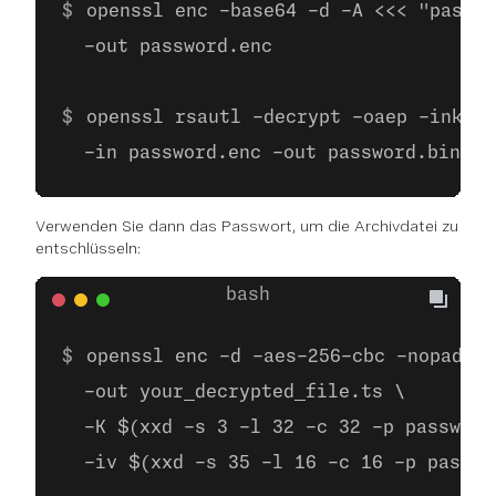
openssl enc -base64 -d -A <<< "passwo
  -out password.enc
openssl rsautl -decrypt -oaep -inkey 
  -in password.enc -out password.bin
Verwenden Sie dann das Passwort, um die Archivdatei zu
entschlüsseln:
openssl enc -d -aes-256-cbc -nopad -i
  -out your_decrypted_file.ts \
  -K $(xxd -s 3 -l 32 -c 32 -p password
  -iv $(xxd -s 35 -l 16 -c 16 -p passwo