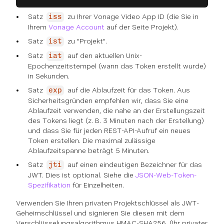
Satz
zu Ihrer Vonage Video App ID (die Sie in
iss
Ihrem
Vonage Account
auf der Seite Projekt).
Satz
zu "Projekt".
ist
Satz
auf den aktuellen Unix-
iat
Epochenzeitstempel (wann das Token erstellt wurde)
in Sekunden.
Satz
auf die Ablaufzeit für das Token. Aus
exp
Sicherheitsgründen empfehlen wir, dass Sie eine
Ablaufzeit verwenden, die nahe an der Erstellungszeit
des Tokens liegt (z. B. 3 Minuten nach der Erstellung)
und dass Sie für jeden REST-API-Aufruf ein neues
Token erstellen. Die maximal zulässige
Ablaufzeitspanne beträgt 5 Minuten.
Satz
auf einen eindeutigen Bezeichner für das
jti
JWT. Dies ist optional. Siehe die
JSON-Web-Token-
Spezifikation
für Einzelheiten.
Verwenden Sie Ihren privaten Projektschlüssel als JWT-
Geheimschlüssel und signieren Sie diesen mit dem
Verschlüsselungsalgorithmus HMAC-SHA256. (Ihr privater