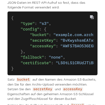
JSON-Daten im REST-API-Aufruf so fest, dass das
folgende Format verwendet wird:
{
    "type"
: 
"s3"
,
    "config"
: {
        "bucket"
: 
"example.com.archive-b
        "secretKey"
: 
"BvKwyshsmEATx5mnge
        "accessKey"
: 
"AWFS7BAO536E6MXA"
    },
    "fallback"
: 
"none"
,
    "certificate"
: 
"LS0tLS1CRUdJTiBDRVJU
}
Satz
auf den Namen des Amazon S3-Buckets,
bucket
den Sie für den Archiv-Upload verwenden möchten.
Setzen Sie den
und
secretKey
accessKey
Eigenschaften auf den geheimen Amazon S3-Schlüssel
und den Zugriffsschlüssel für diesen Bucket.