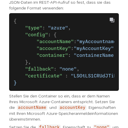
JSON-Daten im REST-API-Aufruf so fest, dass sie das
folgende Format verwenden:
{
    "type"
: 
"azure"
,
    "config"
: {
        "accountName"
:
"myAccountname"
,
        "accountKey"
:
"myAccountKey"
,
        "container"
: 
"containerName"
    },
    "fallback"
: 
"none"
,
    "certificate"
 : 
"LS0tLS1CRUdJTiBDRVJ
}
Stellen Sie den Container so ein, dass er dem Namen
Ihres Microsoft Azure-Containers entspricht. Setzen Sie
die
und
Eigenschaften
accountName
accountKey
mit Ihren Microsoft Azure-Speicheranmeldeinformationen
übereinstimmen.
Setzen Sie die
Eigenschaft zu
um
fallback
"none"