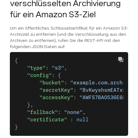
verschlüsselten Archivierung
für ein Amazon S3-Ziel
Um ein öffentliches Schlüsselzertifikat für ein Amazon S3-
Archivziel zu entfernen (und die Verschlüsselung aus den
Archiven zu entfernen), rufen Sie die REST-API mit den
folgenden JSON-Daten auf:
{
    "type"
: 
"s3"
,
    "config"
: {
        "bucket"
: 
"example.com.archive-b
        "secretKey"
: 
"BvKwyshsmEATx5mnge
        "accessKey"
: 
"AWFS7BAO536E6MXA"
    },
    "fallback"
: 
"none"
,
    "certificate"
 : 
null
}