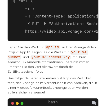
curl \
     -i \
     -H "Content-Type: application/json
     -X PUT -H "Authorization: Basic ba
     https://video.api.vonage.com/v2/pr
Legen Sie den Wert für
zu Ihrer Vonage Video
app_id
Projekt App ID. Legen Sie die Werte für
your-s3-
und
mit Ihren
bucket
your-s3-access-key
Amazon S3-Anmeldeinformationen übereinstimmen.
Ersetzen Sie den Zertifikatswert durch die
Zertifikatszeichenfolge.
Das folgende Befehlszeilenbeispiel legt das Zertifikat
fest, das Vonage beim Verschlüsseln von Archiven, die in
einen Microsoft Azure-Bucket hochgeladen werden
sollen, sicher verwendet: