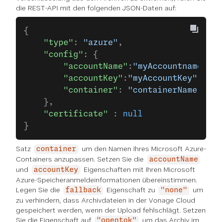
die REST-API mit den folgenden JSON-Daten auf:
{
    "type"
: 
"azure"
,
    "config"
: {
        "accountName"
:
"myAccountname"
,
        "accountKey"
:
"myAccountKey"
,
        "container"
: 
"containerName"
    },
    "certificate"
 : 
null
}
Satz
um den Namen Ihres Microsoft Azure-
container
Containers anzupassen. Setzen Sie die
accountName
und
Eigenschaften mit Ihren Microsoft
accountKey
Azure-Speicheranmeldeinformationen übereinstimmen.
Legen Sie die
Eigenschaft zu
um
fallback
"none"
zu verhindern, dass Archivdateien in der Vonage Cloud
gespeichert werden, wenn der Upload fehlschlägt. Setzen
Sie die Eigenschaft auf
um das Archiv im
"opentok"