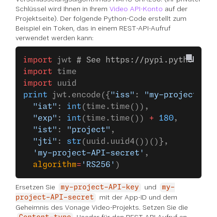
Schlüssel wird Ihnen in Ihrem
Video API-Konto
auf der
Projektseite). Der folgende Python-Code erstellt zum
Beispiel ein Token, das in einem REST-API-Aufruf
verwendet werden kann:
import
 jwt 
# See https://pypi.python.org
import
 time
import
 uuid
print
 jwt.encode({
"iss"
: 
"my-project-API
  "iat"
: 
int
(time.time()),
  "exp"
: 
int
(time.time()) 
+
 180
,
  "ist"
: 
"project"
,
  "jti"
: 
str
(uuid.uuid4())()},
  'my-project-API-secret'
,
  algorithm
=
'RS256'
)
Ersetzen Sie
und
my-project-API-key
my-
mit der App-ID und dem
project-API-secret
Geheimnis des Vonage Video-Projekts. Setzen Sie die