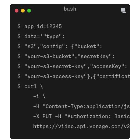
app_id=12345
data='"type":
"s3","config": {"bucket":
"your-s3-bucket","secretKey":
"your-s3-secret-key","accessKey":
"your-s3-access-key"},{"certificate" 
curl \
     -i \
     -H "Content-Type:application/json"
     -X PUT -H "Authorization: Basic ba
     https://video.api.vonage.com/v2/pr