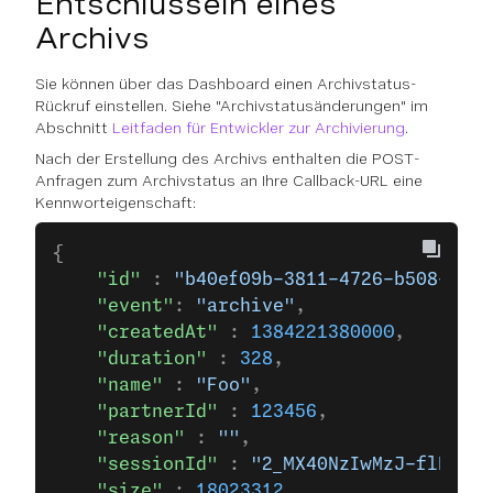
Entschlüsseln eines
Archivs
Sie können über das Dashboard einen Archivstatus-
Rückruf einstellen. Siehe "Archivstatusänderungen" im
Abschnitt
Leitfaden für Entwickler zur Archivierung
.
Nach der Erstellung des Archivs enthalten die POST-
Anfragen zum Archivstatus an Ihre Callback-URL eine
Kennworteigenschaft:
{
    "id"
 : 
"b40ef09b-3811-4726-b508-e41a
    "event"
: 
"archive"
,
    "createdAt"
 : 
1384221380000
,
    "duration"
 : 
328
,
    "name"
 : 
"Foo"
,
    "partnerId"
 : 
123456
,
    "reason"
 : 
""
,
    "sessionId"
 : 
"2_MX40NzIwMzJ-flR1ZSB
    "size"
 : 
18023312
,