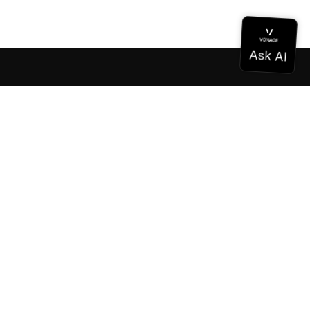
Dokumentation
Dokumentation
Vonage Business Cloud
Vonage Kontaktzentrum
Technische Referenzen
Dokumentation
SDK & Werkzeuge
Gemeinschaft
Gemeinschaftszentrum
Team