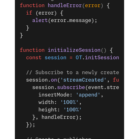
function
 handleError
(
error
) 
{
  if
 (error) {
    alert
(error.message);
  }
}
function
 initializeSession
() 
{
  const
 session
 =
 OT
.
initSession
(appli
  // Subscribe to a newly created stre
  session.
on
(
'streamCreated'
, 
function
    session.
subscribe
(event.stream, 
's
      insertMode: 
'append'
,
      width: 
'100%'
,
      height: 
'100%'
    }, handleError);
  });