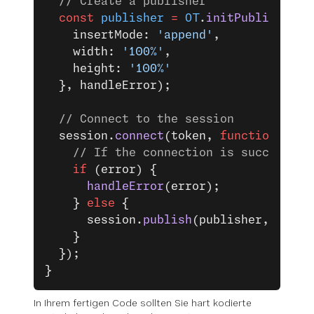
  // Create a publisher
  const
 publisher
 =
 OT
.
initPublisher
(
'
    insertMode: 
'append'
,
    width: 
'100%'
,
    height: 
'100%'
  }, handleError);
  // Connect to the session
  session.
connect
(token, 
function
(
erro
    // If the connection is successful
    if
 (error) {
      handleError
(error);
    } 
else
 {
      session.
publish
(publisher, handl
    }
  });
}
In Ihrem fertigen Code sollten Sie hart kodierte