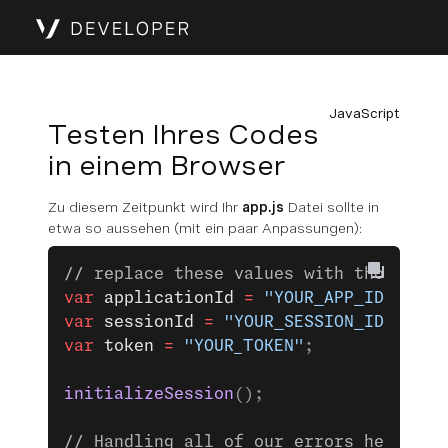
JavaScript
Testen Ihres Codes
in einem Browser
Zu diesem Zeitpunkt wird Ihr
app.js
Datei sollte in
etwa so aussehen (mit ein paar Anpassungen):
// replace these values with those gen
var
 applicationId
 =
 "YOUR_APP_ID"
;
var
 sessionId
 =
 "YOUR_SESSION_ID"
;
var
 token
 =
 "YOUR_TOKEN"
;
initializeSession
();
// Handling all of our errors here by 