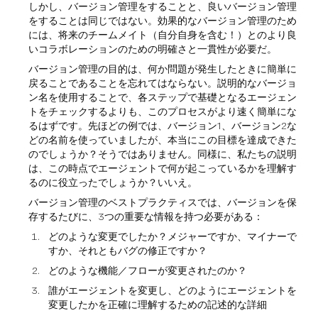
しかし、バージョン管理をすることと、良いバージョン管理
をすることは同じではない。効果的なバージョン管理のため
には、将来のチームメイト（自分自身を含む！）とのより良
いコラボレーションのための明確さと一貫性が必要だ。
バージョン管理の目的は、何か問題が発生したときに簡単に
戻ることであることを忘れてはならない。説明的なバージョ
ン名を使用することで、各ステップで基礎となるエージェン
トをチェックするよりも、このプロセスがより速く簡単にな
るはずです。先ほどの例では、バージョン1、バージョン2な
どの名前を使っていましたが、本当にこの目標を達成できた
のでしょうか？そうではありません。同様に、私たちの説明
は、この時点でエージェントで何が起こっているかを理解す
るのに役立ったでしょうか？いいえ。
バージョン管理のベストプラクティスでは、バージョンを保
存するたびに、3つの重要な情報を持つ必要がある：
どのような変更でしたか？メジャーですか、マイナーで
すか、それともバグの修正ですか？
どのような機能／フローが変更されたのか？
誰がエージェントを変更し、どのようにエージェントを
変更したかを正確に理解するための記述的な詳細