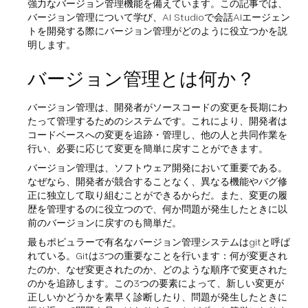
強力なバージョン管理機能を備えています。この記事では、
バージョン管理について学び、AI Studioで会話AIエージェン
トを開発する際にバージョン管理がどのように役立つかを説
明します。
バージョン管理とは何か？
バージョン管理は、開発者がソースコードの変更を長期にわ
たって管理するためのシステムです。これにより、開発者は
コードベースへの変更を追跡・管理し、他の人と共同作業を
行い、必要に応じて変更を簡単に戻すことができます。
バージョン管理は、ソフトウェア開発において重要である。
なぜなら、開発者が競合することなく、異なる機能やバグ修
正に独立して取り組むことができるからだ。また、変更の履
歴を管理するのに役立つので、何か問題が発生したときに以
前のバージョンに戻すのも簡単だ。
最もポピュラーで有名なバージョン管理システムはgitと呼ば
れている。Gitは3つの重要なことを行います：何が変更され
たのか、なぜ変更されたのか、どのような順序で変更された
のかを追跡します。この3つの要素によって、新しい変更が
正しいかどうかを素早く診断したり、問題が発生したときに