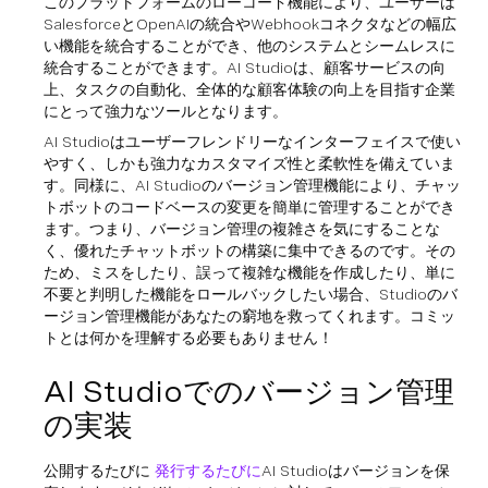
このプラットフォームのローコード機能により、ユーザーは
SalesforceとOpenAIの統合やWebhookコネクタなどの幅広
い機能を統合することができ、他のシステムとシームレスに
統合することができます。AI Studioは、顧客サービスの向
上、タスクの自動化、全体的な顧客体験の向上を目指す企業
にとって強力なツールとなります。
AI Studioはユーザーフレンドリーなインターフェイスで使い
やすく、しかも強力なカスタマイズ性と柔軟性を備えていま
す。同様に、AI Studioのバージョン管理機能により、チャッ
トボットのコードベースの変更を簡単に管理することができ
ます。つまり、バージョン管理の複雑さを気にすることな
く、優れたチャットボットの構築に集中できるのです。その
ため、ミスをしたり、誤って複雑な機能を作成したり、単に
不要と判明した機能をロールバックしたい場合、Studioのバ
ージョン管理機能があなたの窮地を救ってくれます。コミッ
トとは何かを理解する必要もありません！
AI Studioでのバージョン管理
の実装
公開するたびに
発行するたびに
AI Studioはバージョンを保