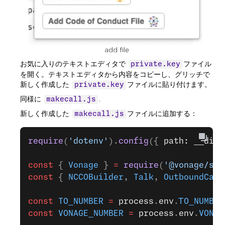
add file
お気に入りのテキストエディタで
ファイル
private.key
を開く。テキストエディタから内容をコピーし、グリッチで
新しく作成した
ファイルに貼り付けます。
private.key
同様に
.
makecall.js
新しく作成した
ファイルに追加する：
makecall.js
require
(
'dotenv'
).
config
({ 
path: __dirn
const
 { 
Vonage
 } 
=
 require
(
'@vonage/ser
const
 { 
NCCOBuilder
, 
Talk
, 
OutboundCall
const
 TO_NUMBER
 =
 process
.
env
.
TO_NUMBER
const
 VONAGE_NUMBER
 =
 process
.
env
.
VONAG