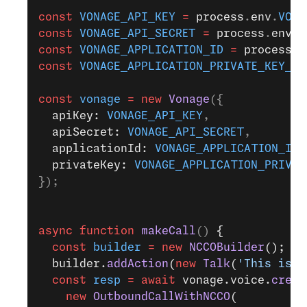
const
 VONAGE_API_KEY
 =
 process
.
env
.
VONA
const
 VONAGE_API_SECRET
 =
 process
.
env
.
V
const
 VONAGE_APPLICATION_ID
 =
 process
.
e
const
 VONAGE_APPLICATION_PRIVATE_KEY_PA
const
 vonage
 =
 new
 Vonage
({
  apiKey: 
VONAGE_API_KEY
,
  apiSecret: 
VONAGE_API_SECRET
,
  applicationId: 
VONAGE_APPLICATION_ID
,
  privateKey: 
VONAGE_APPLICATION_PRIVAT
});
async
 function
 makeCall
() 
{
  const
 builder
 =
 new
 NCCOBuilder
();
  builder.
addAction
(
new
 Talk
(
'This is a
  const
 resp
 =
 await
 vonage.voice.
creat
    new
 OutboundCallWithNCCO
(