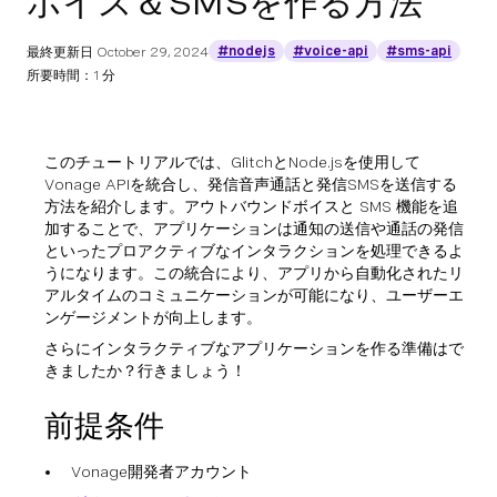
ボイス＆SMSを作る方法
#nodejs
#voice-api
#sms-api
最終更新日
October 29, 2024
所要時間：1 分
このチュートリアルでは、GlitchとNode.jsを使用して
Vonage APIを統合し、発信音声通話と発信SMSを送信する
方法を紹介します。アウトバウンドボイスと SMS 機能を追
加することで、アプリケーションは通知の送信や通話の発信
といったプロアクティブなインタラクションを処理できるよ
うになります。この統合により、アプリから自動化されたリ
アルタイムのコミュニケーションが可能になり、ユーザーエ
ンゲージメントが向上します。
さらにインタラクティブなアプリケーションを作る準備はで
きましたか？行きましょう！
前提条件
Vonage開発者アカウント