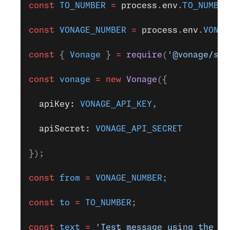
const
 TO_NUMBER
 =
 process
.
env
.
TO_NUMBER
const
 VONAGE_NUMBER
 =
 process
.
env
.
VONAG
const
 { 
Vonage
 } 
=
 require
(
'@vonage/ser
const
 vonage
 =
 new
 Vonage
({
  apiKey: 
VONAGE_API_KEY
,
  apiSecret: 
VONAGE_API_SECRET
});
const
 from
 =
 VONAGE_NUMBER
;
const
 to
 =
 TO_NUMBER
;
const
 text
 =
 'Test message using the Vo