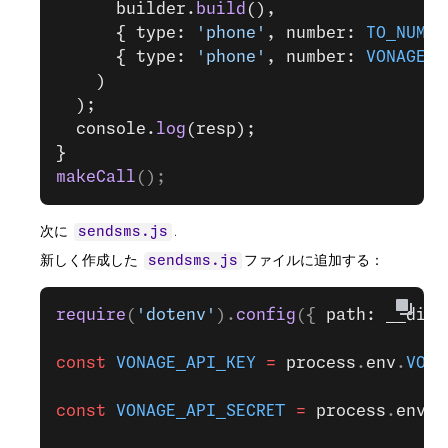
      builder.
build
(),
      { type: 
'phone'
, number: 
TO_NUMBE
      { type: 
'phone'
, number: 
VONAGE_N
    )
  );
  console.
log
(resp);
}
makeCall
();
次に
.
sendsms.js
新しく作成した
ファイルに追加する：
sendsms.js
require
(
'dotenv'
).
config
({ 
path: __dirn
const
 VONAGE_API_KEY
 =
 process
.
env
.
VONA
const
 VONAGE_API_SECRET
 =
 process
.
env
.
V