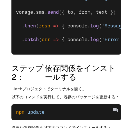
vonage
.
sms
.
send
({ 
to
, 
from
, 
text 
})
  .
then
(
resp
 =>
 { console.
log
(
'Message 
  .
catch
(
err
 =>
 { console.
log
(
'Error se
ステップ
依存関係をインスト
2：
ールする
Glitchプロジェクトでターミナルを開く。
以下のコマンドを実行して、既存のパッケージを更新する：
npm
 update
必要な依存関係を以下のコマンドでインストールする：