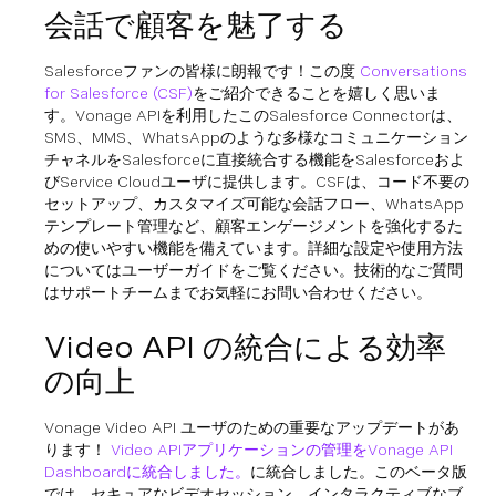
会話で顧客を魅了する
Salesforceファンの皆様に朗報です！この度
Conversations
for Salesforce (CSF)
をご紹介できることを嬉しく思いま
す。Vonage APIを利用したこのSalesforce Connectorは、
SMS、MMS、WhatsAppのような多様なコミュニケーション
チャネルをSalesforceに直接統合する機能をSalesforceおよ
びService Cloudユーザに提供します。CSFは、コード不要の
セットアップ、カスタマイズ可能な会話フロー、WhatsApp
テンプレート管理など、顧客エンゲージメントを強化するた
めの使いやすい機能を備えています。詳細な設定や使用方法
についてはユーザーガイドをご覧ください。技術的なご質問
はサポートチームまでお気軽にお問い合わせください。
Video API の統合による効率
の向上
Vonage Video API ユーザのための重要なアップデートがあ
ります！
Video APIアプリケーションの管理をVonage API
Dashboardに統合しました。
に統合しました。このベータ版
では、セキュアなビデオセッション、インタラクティブなブ