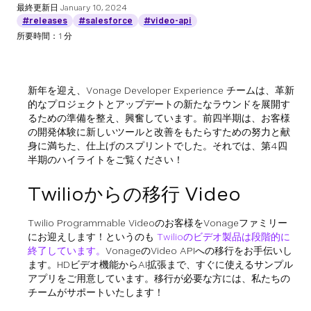
最終更新日
January 10, 2024
#releases
#salesforce
#video-api
所要時間：1 分
新年を迎え、Vonage Developer Experience チームは、革新
的なプロジェクトとアップデートの新たなラウンドを展開す
るための準備を整え、興奮しています。前四半期は、お客様
の開発体験に新しいツールと改善をもたらすための努力と献
身に満ちた、仕上げのスプリントでした。それでは、第4四
半期のハイライトをご覧ください！
Twilioからの移行 Video
Twilio Programmable Videoのお客様をVonageファミリー
にお迎えします！というのも
Twilioのビデオ製品は段階的に
終了しています。
VonageのVideo APIへの移行をお手伝いし
ます。HDビデオ機能からAI拡張まで、すぐに使えるサンプル
アプリをご用意しています。移行が必要な方には、私たちの
チームがサポートいたします！