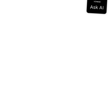
ドキュメンテーション
ドキュメンテーション
Vonage Business Cloud
Vonageコンタクトセンター
テクニカル・リファレンス
ドキュメンテーション
SDKとツール
コミュニティ
コミュニティ・ハブ
チーム