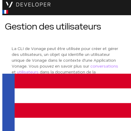
Gestion des utilisateurs
La CLI de Vonage peut être utilisée pour créer et gérer
des utilisateurs, un objet qui identifie un utilisateur
unique de Vonage dans le contexte d'une Application
Vonage. Vous pouvez en savoir plus sur
conversations
et
utilisateurs
dans la documentation de la
Conversation API.
Créer un utilisateur
Les
permet de créer un
vonage users create
utilisateur. Vous pouvez définir les détails de
l'utilisateur et les configurations spécifiques au canal
en utilisant les drapeaux ci-dessous :
Utilisateur