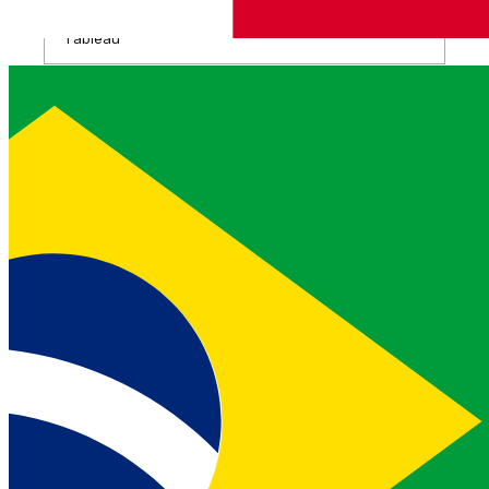
Tableau
WhatsApp
Drapeau
Description
Type
--whats-app-number
Numéro de téléphone à partir duquel cet
utilisateur peut envoyer/recevoir des messages
WhatsApp.
Tableau