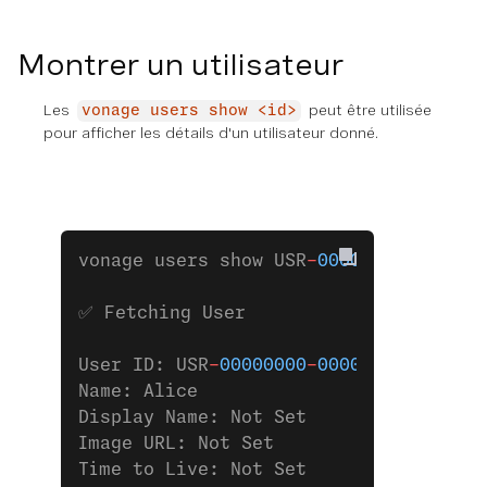
Montrer un utilisateur
Les
peut être utilisée
vonage users show <id>
pour afficher les détails d'un utilisateur donné.
vonage users show USR
-
00000000
-
0000
-
0
✅ Fetching User
User ID: USR
-
00000000
-
0000
-
0000
-
0000
-
Name: Alice
Display Name: Not Set
Image URL: Not Set
Time to Live: Not Set