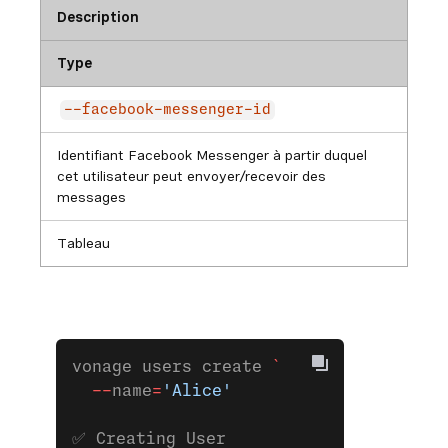
Description
Type
--facebook-messenger-id
Identifiant Facebook Messenger à partir duquel
cet utilisateur peut envoyer/recevoir des
messages
Tableau
vonage users create 
`
  --
name
=
'Alice'
✅ Creating User