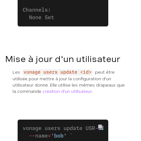
Channels:
  None Set
Mise à jour d'un utilisateur
Les
peut être
vonage users update <id>
utilisée pour mettre à jour la configuration d'un
utilisateur donné. Elle utilise les mêmes drapeaux que
la commande
création d'un utilisateur
.
vonage users update USR
-
00000000
-
0000
  --
name
=
'bob'
 `