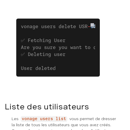
vonage users delete USR
-
00000000
-
0000
✅ Fetching User
Are you sure you want to delete this 
✅ Deleting user
User deleted
Liste des utilisateurs
Les
vous permet de dresser
vonage users list
la liste de tous les utilisateurs que vous avez créés.