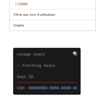
--name
Filtrer par nom d'utilisateur
Chaîne
vonage users 
✅ Fetching Users
User ID                              
-------------------------------------
USR
-
 00000000
-
0000
-
0000
-
0000
-
00000000