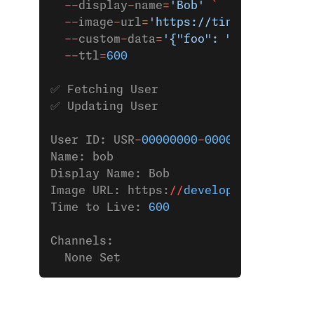
  --
display
-
name
=
'Bob'
 `
  --
image
-
url
=
'https://tinyurl.com/5e
  --
custom
-
data
=
'{"foo": "bar"}'
 `
  --
ttl
=
600
✅ Fetching User
✅ Updating User
User ID: USR
-
00000000
-
0000
-
0000
-
0000
-
Name: bob
Display Name: Bob
Image URL: https:
//
developer.vonage.c
Time to Live: 
600
Channels:
  None Set