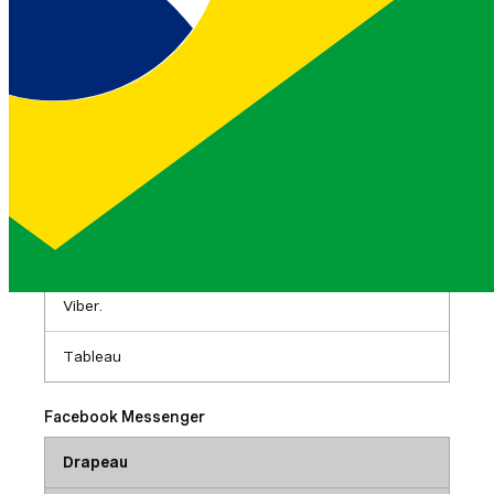
Viber
Drapeau
Description
Type
--viber-number
Numéro de téléphone à partir duquel cet
utilisateur peut envoyer/recevoir des messages
Viber.
Tableau
Facebook Messenger
Drapeau