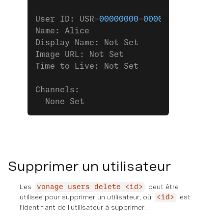
User ID: USR
-
00000000
-
0000
-
0000
-
0000
-
Name: Alice
Display Name: Not Set
Image URL: Not Set
Time to Live: Not Set
Channels:
  None Set
Supprimer un utilisateur
Les
peut être
vonage users delete <id>
utilisée pour supprimer un utilisateur, où
est
<id>
l'identifiant de l'utilisateur à supprimer.