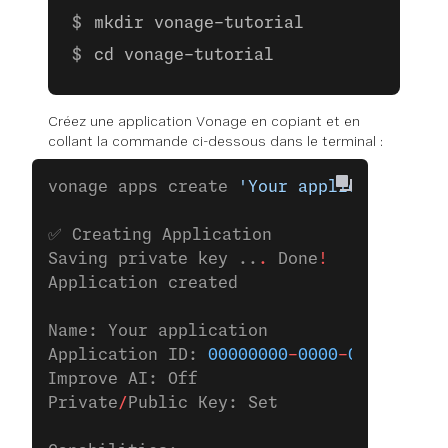
mkdir vonage-tutorial
cd vonage-tutorial
Créez une application Vonage en copiant et en
collant la commande ci-dessous dans le terminal :
vonage apps create 
'Your application'
✅ Creating Application
Saving private key ..
.
 Done
!
Application created
Name: Your application
Application ID: 
00000000
-
0000
-
0000
-
0000
-
Improve AI: Off
Private
/
Public Key: Set