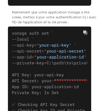
Maintenant que votre application Vonage a été
créée, mettez à jour votre authentification CLI avec
l'ID de l'application et la clé privée :
vonage auth set 
`
--
local 
`
--
api
-
key
=
'your-api-key'
 `
--
api
-
secret
=
'your-api-secret'
 `
--
app
-
id
=
'your-application-id'
 `
--
private
-
key
=
C:\path\to\private.key
API Key: your
-
api
-
key
API Secret: your
-**************
App ID: your
-
application
-
id
Private Key: Is Set
✅ Checking API Key Secret
✅ Checking App ID and Private Key