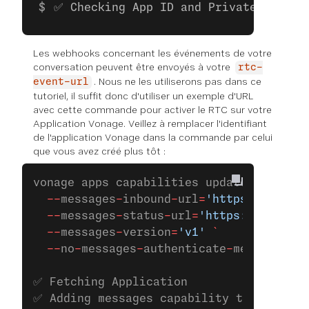
✅ Checking App ID and Private Key
Les webhooks concernant les événements de votre
conversation peuvent être envoyés à votre
rtc-
. Nous ne les utiliserons pas dans ce
event-url
tutoriel, il suffit donc d'utiliser un exemple d'URL
avec cette commande pour activer le RTC sur votre
Application Vonage. Veillez à remplacer l'identifiant
de l'application Vonage dans la commande par celui
que vous avez créé plus tôt :
vonage apps capabilities update 
00000000
  --
messages
-
inbound
-
url
=
'https://exampl
  --
messages
-
status
-
url
=
'https://example
  --
messages
-
version
=
'v1'
 `
  --
no
-
messages
-
authenticate
-
media
✅ Fetching Application
✅ Adding messages capability to applica