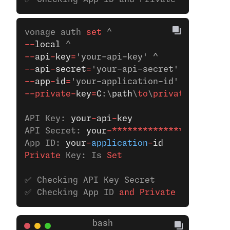
vonage auth
 set 
^
--
local
 ^
--
api
-
key
=
'your-api-key' ^
--
api
-
secret
=
'your-api-secret' ^ 
--
app
-
id
=
'your-application-id' ^
--private-
key
=
C
:\
path
\
to
\
private
.key
API Key: 
your
-
api
-
key
API Secret: 
your
-**************
App ID: 
your
-
application
-
id
Private
 Key: Is
 Set
✅ Checking API Key Secret
✅ Checking App ID 
and
 Private
 Key