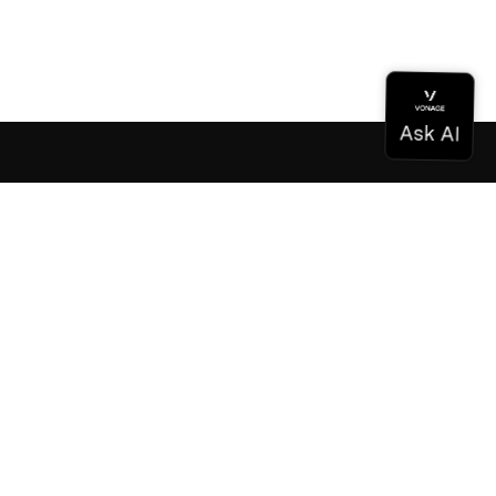
Documentation
Documentation
Vonage Business Cloud
Centre de contact Vonage
Références techniques
Documentation
SDK et outils
Communauté