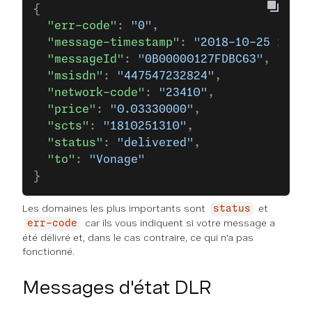
{
  "err-code"
: 
"0"
,
  "message-timestamp"
: 
"2018-10-25 12:10
  "messageId"
: 
"0B00000127FDBC63"
,
  "msisdn"
: 
"447547232824"
,
  "network-code"
: 
"23410"
,
  "price"
: 
"0.03330000"
,
  "scts"
: 
"1810251310"
,
  "status"
: 
"delivered"
,
  "to"
: 
"Vonage"
}
Les domaines les plus importants sont
et
status
car ils vous indiquent si votre message a
err-code
été délivré et, dans le cas contraire, ce qui n'a pas
fonctionné.
Messages d'état DLR