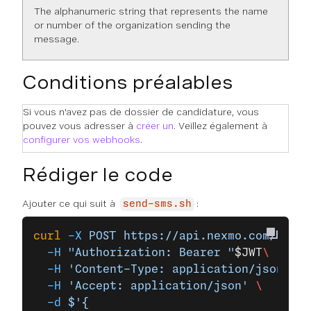
The alphanumeric string that represents the name
or number of the organization sending the
message.
Conditions préalables
Si vous n'avez pas de dossier de candidature, vous
pouvez vous adresser à
créer un
. Veillez également à
configurer vos webhooks
.
Rédiger le code
Ajouter ce qui suit à
:
send-sms.sh
curl
 -X
 POST
 https://api.nexmo.com/v1/me
  -H
 "Authorization: Bearer "
$JWT
\
  -H
 'Content-Type: application/json'
 \
  -H
 'Accept: application/json'
 \
  -d
 $'{