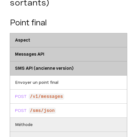
sortants)
Point final
Aspect
Messages API
SMS API (ancienne version)
Envoyer un point final
POST
/v1/messages
POST
/sms/json
Méthode