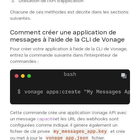
Utilisation de l'API d'application
Chacune de ces méthodes est décrite dans les sections
suivantes.
Comment créer une application de
messages à l'aide de la CLI de Vonage
Pour créer votre application à l'aide de la CLI de Vonage,
entrez la commande suivante dans l'interpréteur de
commandes :
vonage apps:create "My Messages App" 
Cette commande crée une application Vonage API avec
un message
capacité
et les URL des webhooks sont
configurées comme indiqué. Il génère également un
fichier de clé privée
et crée
my_messages_app.key
ou met à jour le
fichier.
vonage_app.json