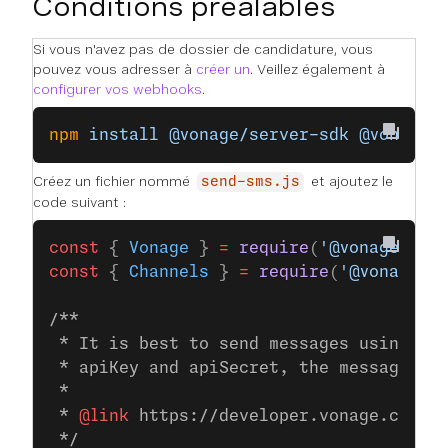
Conditions préalables
Si vous n'avez pas de dossier de candidature, vous
pouvez vous adresser à
créer un
. Veillez également à
configurer vos webhooks
.
npm
 install
 @vonage/server-sdk
 @vonage/
Créez un fichier nommé
et ajoutez le
send-sms.js
code suivant :
const
 { 
Vonage
 } 
=
 require
(
'@vonage/ser
const
 { 
Channels
 } 
=
 require
(
'@vonage/m
/**
 * It is best to send messages using JW
 * apiKey and apiSecret, the messages S
 *
 * 
@link
 https://developer.vonage.com/e
 */