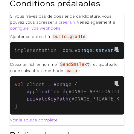
Conditions préalables
Si vous n'avez pas de dossier de candidature, vous
pouvez vous adresser à
créer un
. Veillez également à
configurer vos webhooks
.
Ajouter ce qui suit à
:
build.gradle
implementation 
'com.vonage:server-sdk-k
Créez un fichier nommé
et ajoutez le
SendSmsText
code suivant à la méthode
:
main
val
 client 
=
 Vonage
 {
    applicationId
(VONAGE_APPLICATION_ID
    privateKeyPath
(VONAGE_PRIVATE_KEY_P
}
Voir la source complète