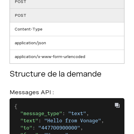
POST
POST
Content-Type
application/json
application/x-www-form-urlencoded
Structure de la demande
Messages API :
{
  "message_type"
: 
"text"
,
  "text"
: 
"Hello from Vonage"
,
  "to"
: 
"447700900000"
,