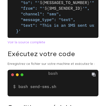
    "to": "'
${
MESSAGES_TO_NUMBER
}
'",
    "from": "'
${
SMS_SENDER_ID
}
'",
    "channel": "sms",
    "message_type": "text",
    "text": "This is an SMS sent using t
  }'
Voir la source complète
Exécutez votre code
Enregistrez ce fichier sur votre machine et exécutez-le :
bash send-sms.sh