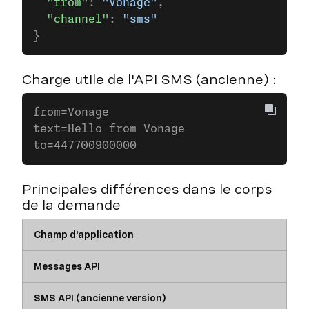
  "from"
: 
"Vonage"
,
  "channel"
: 
"sms"
}
Charge utile de l'API SMS (ancienne) :
from=Vonage
text=Hello from Vonage
to=447700900000
Principales différences dans le corps
de la demande
Champ d'application
Messages API
SMS API (ancienne version)