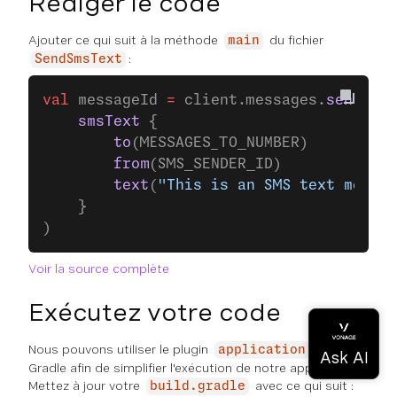
Rédiger le code
Ajouter ce qui suit à la méthode
du fichier
main
:
SendSmsText
val
 messageId 
=
 client.messages.
send
(
    smsText
 {
        to
(MESSAGES_TO_NUMBER)
        from
(SMS_SENDER_ID)
        text
(
"This is an SMS text messag
    }
)
Voir la source complète
Exécutez votre code
Nous pouvons utiliser le plugin
pour
application
Gradle afin de simplifier l'exécution de notre application.
Mettez à jour votre
avec ce qui suit :
build.gradle