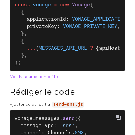
const
 vonage
 =
 new
 Vonage
(
  {
    applicationId: 
VONAGE_APPLICATION_I
    privateKey: 
VONAGE_PRIVATE_KEY
,
  },
  {
    ...
(
MESSAGES_API_URL
 ?
 {apiHost: 
ME
  },
);
Voir la source complète
Rédiger le code
Ajouter ce qui suit à
:
send-sms.js
vonage
.
messages
.
send
({
  messageType: 
'sms'
,
  channel: Channels.
SMS
,