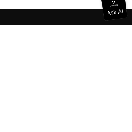
Documentation
Documentation
Vonage Business Cloud
Centre de contact Vonage
Références techniques
Documentation
SDK et outils
Communauté
Centre communautaire
L'équipe
Carrières
Bulletin d'information