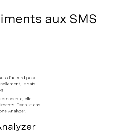
ntiments aux SMS
ous d'accord pour
nellement, je sais
és.
permanente, elle
timents. Dans le cas
ne Analyzer.
Analyzer