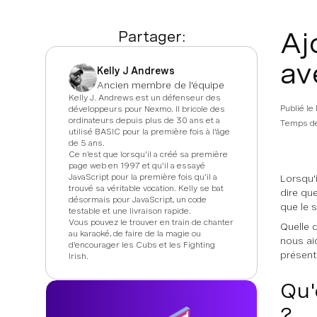
Aj
Partager:
av
Kelly J Andrews
Ancien membre de l'équipe
Kelly J. Andrews est un défenseur des
Publié le
développeurs pour Nexmo. Il bricole des
ordinateurs depuis plus de 30 ans et a
Temps de
utilisé BASIC pour la première fois à l'âge
de 5 ans.
Ce n'est que lorsqu'il a créé sa première
page web en 1997 et qu'il a essayé
JavaScript pour la première fois qu'il a
Lorsqu'
trouvé sa véritable vocation. Kelly se bat
dire que
désormais pour JavaScript, un code
que le 
testable et une livraison rapide.
Vous pouvez le trouver en train de chanter
Quelle 
au karaoké, de faire de la magie ou
nous ai
d'encourager les Cubs et les Fighting
présent
Irish.
Qu'
?