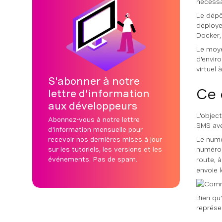
nécessa
Le dépô
déploye
Docker,
Le moye
d'envir
virtuel
S'abonner à notre
Ce 
lettre d'information
aux développeurs
L'objec
Abonnez-vous à notre lettre
SMS ave
d'information mensuelle pour
recevoir nos dernières mises à jour
Le numé
sur les tutoriels, les versions et les
numéro
événements. Pas de spam.
route, 
envoie 
Bien qu
représe