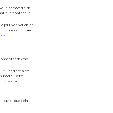
 vous permettra de
ant que conteneur
à jour vos variables
r un nouveau numéro
 bord
.
e connecter Nexmo
e SMS entrant à ce
 numéro. Cette
 IBM Watson qui
 pouvoir que cela