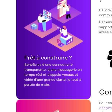
L'IBM W
communi
Cet ens
support
axées su
Prêt à construire ?
Bénéficiez d'une connectivité
transparente, d'une messagerie en
temps réel et d'appels vocaux et
vidéo d'une grande clarté, le tout à
portée de main.
Co
Pour co
Analyze