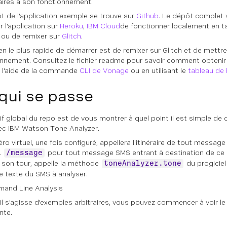
ires à son fonctionnement.
t de l'application exemple se trouve sur
Github
. Le dépôt complet
r l'application sur
Heroku
,
IBM Cloud
de fonctionner localement en t
 ou de remixer sur
Glitch
.
n le plus rapide de démarrer est de remixer sur Glitch et de mettre 
onnement. Consultez le fichier readme pour savoir comment obteni
 à l'aide de la commande
CLI de Vonage
ou en utilisant le
tableau de
qui se passe
tif global du repo est de vous montrer à quel point il est simple d
c IBM Watson Tone Analyzer.
ro virtuel, une fois configuré, appellera l'itinéraire de tout messag
.
pour tout message SMS entrant à destination de ce
/message
à son tour, appelle la méthode
du progiciel
toneAnalyzer.tone
le texte du SMS à analyser.
'il s'agisse d'exemples arbitraires, vous pouvez commencer à voir le
nte.