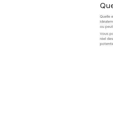
Que
Quelle e
Idéalem
ou peut
Vous po
réel des
potenti