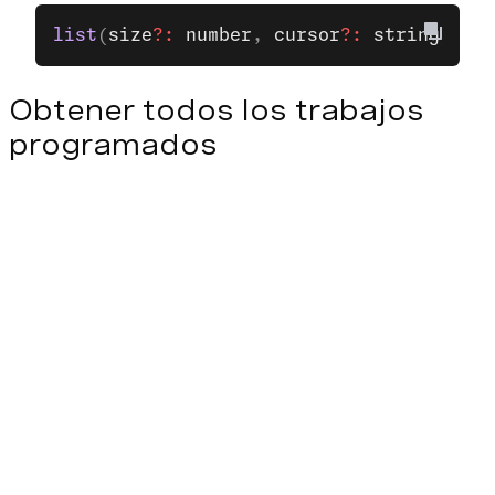
list
(
size
?:
 number
, 
cursor
?:
 string
)
Obtener todos los trabajos
programados