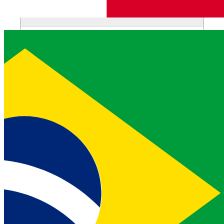
Obtener el token de autenticación de la sesión
session.createUUID()
Generar un nuevo UUID
session.log(level, message,
context?)
Registrar un mensaje con contexto estructurado
Ámbito de la sesión:
orientaciones fundamentales
Advertencia:
genera un
vcr.createSession()
aleatorio, efímero
ID de sesión cada vez que se llama.
Los datos almacenados en esa sesión (mediante
) solo es accesible si
new State(session)