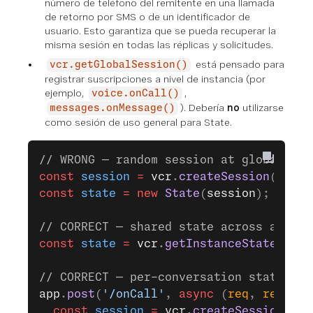
número de teléfono del remitente en una llamada
de retorno por SMS o de un identificador de
usuario. Esto garantiza que se pueda recuperar la
misma sesión en todas las réplicas y solicitudes.
está pensado para
vcr.getGlobalSession()
registrar suscripciones a nivel de instancia (por
ejemplo,
,
voice.onCall()
). Debería
no
utilizarse
messages.onMessage()
como sesión de uso general para State.
// WRONG — random session at global sco
const
 session
 =
 vcr
.
createSession
();
const
 state
 =
 new
 State
(
session
); 
// Da
// CORRECT — shared state across all re
const
 state
 =
 vcr
.
getInstanceState
();
// CORRECT — per-conversation state usi
app
.
post
(
'/onCall'
, 
async
 (
req
, 
res
) 
=>
  const
 session
 =
 vcr.
createSessionWith