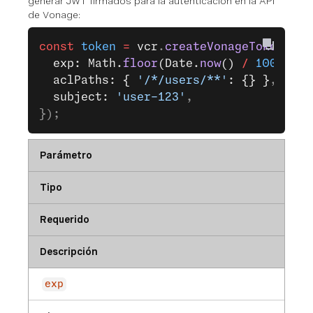
generar JWT firmados para la autenticación en la API
de Vonage:
const
 token
 =
 vcr
.
createVonageToken
({
  exp: Math.
floor
(Date.
now
() 
/
 1000
) 
+
 
  aclPaths: { 
'/*/users/**'
: {} }
,     
  subject: 
'user-123'
,                 
});
Parámetro
Tipo
Requerido
Descripción
exp