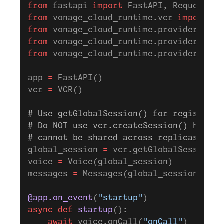
from
 fastapi 
import
 FastAPI, Request
from
 vonage_cloud_runtime.vcr 
import
 VC
from
 vonage_cloud_runtime.providers.voi
from
 vonage_cloud_runtime.providers.mes
from
 vonage_cloud_runtime.providers.sta
app 
=
 FastAPI()
vcr 
=
 VCR()
# Use getGlobalSession() for registerin
# Do NOT use vcr.createSession() here —
# cannot be shared across replicas or r
global_session 
=
 vcr.getGlobalSession()
voice 
=
 Voice(global_session)
messages 
=
 Messages(global_session)
@app.on_event
(
"startup"
)
async
 def
 startup
():
    await
 voice.onCall(
"onCall"
)