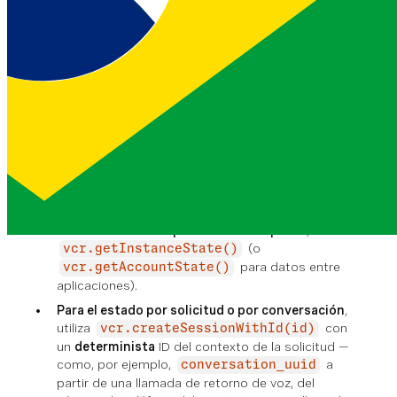
dispones de ese ID de sesión concreto. Si llamas a
en el ámbito
vcr.createSession()
global/módulo y utilizarlo con State,
Cada réplica
creará una sesión diferente.
, y los datos quedarán
aislados y serán inaccesibles para otras réplicas o
solicitudes. Esto rompe la arquitectura sin estado.
Reglas:
Nunca
llamada
en el
vcr.createSession()
ámbito global de la aplicación para inicializar State
u otros proveedores que necesiten acceso a
datos compartidos.
Para el estado compartido entre réplicas
, utiliza
(o
vcr.getInstanceState()
para datos entre
vcr.getAccountState()
aplicaciones).
Para el estado por solicitud o por conversación
,
utiliza
con
vcr.createSessionWithId(id)
un
determinista
ID del contexto de la solicitud —
como, por ejemplo,
a
conversation_uuid
partir de una llamada de retorno de voz, del