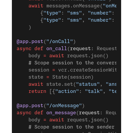
    await
 messages.onMessage(
"onMessage
        {
"type"
: 
"sms"
, 
"number"
: os.en
        {
"type"
: 
"sms"
, 
"number"
: 
None
}
    )
@app.post
(
"/onCall"
)
async
 def
 on_call
(
request
: Request):
    body 
=
 await
 request.json()
    # Scope session to the conversation
    session 
=
 vcr.createSessionWithId(b
    state 
=
 State(session)
    await
 state.set(
"status"
, 
"answered
    return
 [{
"action"
: 
"talk"
, 
"text"
: 
@app.post
(
"/onMessage"
)
async
 def
 on_message
(
request
: Request):
    body 
=
 await
 request.json()
    # Scope session to the sender — det