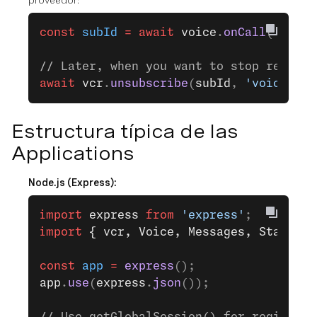
proveedor:
const
 subId
 =
 await
 voice
.
onCall
(
'onCal
// Later, when you want to stop receivi
await
 vcr
.
unsubscribe
(
subId
, 
'voice'
);
Estructura típica de las
Applications
Node.js (Express):
import
 express
 from
 'express'
;
import
 { vcr, Voice, Messages, State }
 
const
 app
 =
 express
();
app
.
use
(
express
.
json
());