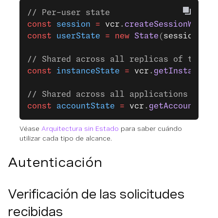
// Per-user state
const
 session
 =
 vcr
.
createSessionWithId
const
 userState
 =
 new
 State
(
session
);
// Shared across all replicas of this i
const
 instanceState
 =
 vcr
.
getInstanceSt
// Shared across all applications in th
const
 accountState
 =
 vcr
.
getAccountStat
Véase
Arquitectura sin Estado
para saber cuándo
utilizar cada tipo de alcance.
Autenticación
Verificación de las solicitudes
recibidas