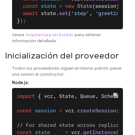
  const
 state
 =
 new
 State
(session); 
// 
  await
 state.
set
(
'step'
, 
'greeting'
);
}
);
Véase
Arquitectura sin Estado
para obtener
información detallada.
Inicialización del proveedor
Todos los proveedores siguen el mismo patrón: pasar
una sesión al constructor.
Node.js:
import
 { vcr, State, Queue, Scheduler, 
const
 session
 =
 vcr
.
createSession
();
// For shared state across replicas, us
const
 state
     =
 vcr
.
getInstanceState
(