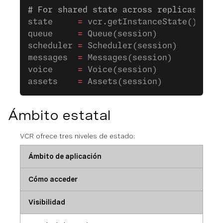
# For shared state across replicas, use
state     
=
 vcr.getInstanceState()
queue     
=
 Queue(session)
scheduler 
=
 Scheduler(session)
messages  
=
 Messages(session)
voice     
=
 Voice(session)
assets    
=
 Assets(session)
Ámbito estatal
VCR ofrece tres niveles de estado:
Ámbito de aplicación
Cómo acceder
Visibilidad