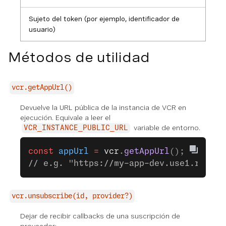
Sujeto del token (por ejemplo, identificador de
usuario)
Métodos de utilidad
vcr.getAppUrl()
Devuelve la URL pública de la instancia de VCR en
ejecución. Equivale a leer el
variable de entorno.
VCR_INSTANCE_PUBLIC_URL
const
 appUrl
 =
 vcr
.
getAppUrl
();
// e.g. "https://my-app-dev.use1.runtim
vcr.unsubscribe(id, provider?)
Dejar de recibir callbacks de una suscripción de