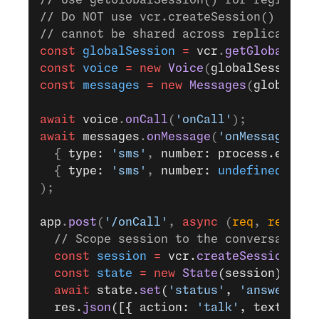
// Use getGlobalSession() for registeri
// Do NOT use vcr.createSession() here 
// cannot be shared across replicas or 
const
 globalSession
 =
 vcr
.
getGlobalSess
const
 voice
 =
 new
 Voice
(
globalSession
);
const
 messages
 =
 new
 Messages
(
globalSes
await
 voice
.
onCall
(
'onCall'
);
await
 messages
.
onMessage
(
'onMessage'
,
  { 
type: 
'sms'
, 
number: process.env.
VO
  { 
type: 
'sms'
, 
number: 
undefined
 }
);
app
.
post
(
'/onCall'
, 
async
 (
req
, 
res
) 
=>
  // Scope session to the conversation 
  const
 session
 =
 vcr.
createSessionWith
  const
 state
 =
 new
 State
(session);
  await
 state.
set
(
'status'
, 
'answered'
)
  res.
json
([{ action: 
'talk'
, text: 
'He