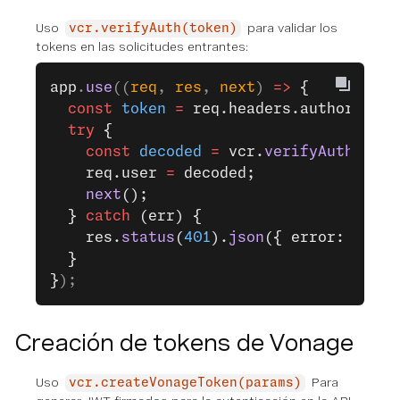
Uso
para validar los
vcr.verifyAuth(token)
tokens en las solicitudes entrantes:
app
.
use
((
req
, 
res
, 
next
) 
=>
 {
  const
 token
 =
 req.headers.authorizati
  try
 {
    const
 decoded
 =
 vcr.
verifyAuth
(toke
    req.user 
=
 decoded;
    next
();
  } 
catch
 (err) {
    res.
status
(
401
).
json
({ error: 
'Inva
  }
}
);
Creación de tokens de Vonage
Uso
Para
vcr.createVonageToken(params)