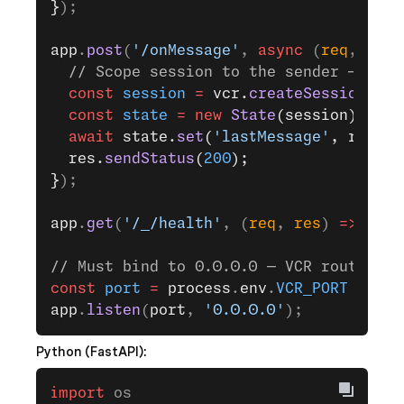
}
);
app
.
post
(
'/onMessage'
, 
async
 (
req
, 
res
)
  // Scope session to the sender — dete
  const
 session
 =
 vcr.
createSessionWith
  const
 state
 =
 new
 State
(session);
  await
 state.
set
(
'lastMessage'
, req.bo
  res.
sendStatus
(
200
);
}
);
app
.
get
(
'/_/health'
, (
req
, 
res
) 
=>
 res
.
// Must bind to 0.0.0.0 — VCR routes tr
const
 port
 =
 process
.
env
.
VCR_PORT
 ||
 80
app
.
listen
(
port
, 
'0.0.0.0'
);
Python (FastAPI):
import
 os