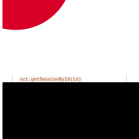
Descripción
vcr.createSession(ttl?)
Crear una nueva sesión con TTL opcional en
segundos (por defecto: 7 días)
vcr.createSessionWithId(id)
Crear una sesión con un ID específico
vcr.getSessionById(id)
Recuperar una sesión existente por ID
vcr.getSessionFromRequest(req)
Extraer la sesión de una solicitud HTTP entrante
vcr.getGlobalSession()