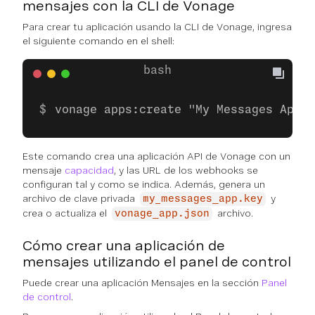
mensajes con la CLI de Vonage
Para crear tu aplicación usando la CLI de Vonage, ingresa
el siguiente comando en el shell:
vonage apps:create "My Messages App" 
Este comando crea una aplicación API de Vonage con un
mensaje
capacidad
, y las URL de los webhooks se
configuran tal y como se indica. Además, genera un
archivo de clave privada
y
my_messages_app.key
crea o actualiza el
archivo.
vonage_app.json
Cómo crear una aplicación de
mensajes utilizando el panel de control
Puede crear una aplicación Mensajes en la sección
Panel
de control
.