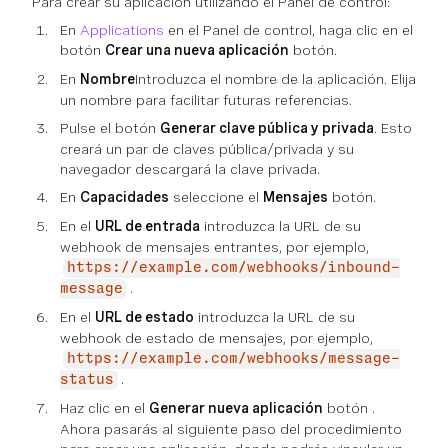
Para crear su aplicación utilizando el Panel de control:
En
Applications
en el Panel de control, haga clic en el
botón
Crear una nueva aplicación
botón.
En
Nombre
Introduzca el nombre de la aplicación. Elija
un nombre para facilitar futuras referencias.
Pulse el botón
Generar clave pública y privada
. Esto
creará un par de claves pública/privada y su
navegador descargará la clave privada.
En
Capacidades
seleccione el
Mensajes
botón.
En el
URL de entrada
introduzca la URL de su
webhook de mensajes entrantes, por ejemplo,
https://example.com/webhooks/inbound-
.
message
En el
URL de estado
introduzca la URL de su
webhook de estado de mensajes, por ejemplo,
https://example.com/webhooks/message-
.
status
Haz clic en el
Generar nueva aplicación
botón .
Ahora pasarás al siguiente paso del procedimiento