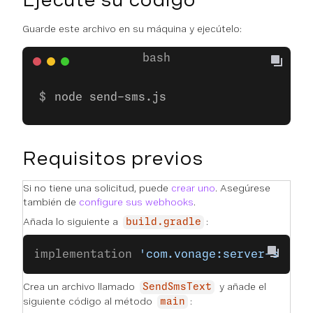
Guarde este archivo en su máquina y ejecútelo:
node send-sms.js
Requisitos previos
Si no tiene una solicitud, puede
crear uno
. Asegúrese
también de
configure sus webhooks
.
Añada lo siguiente a
:
build.gradle
implementation 
'com.vonage:server-sdk-k
Crea un archivo llamado
y añade el
SendSmsText
siguiente código al método
:
main