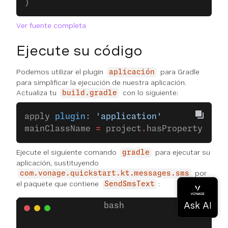
)
Ver fuente completa
Ejecute su código
Podemos utilizar el plugin
para Gradle
aplicación
para simplificar la ejecución de nuestra aplicación.
Actualiza tu
con lo siguiente:
build.gradle
apply 
plugin
: 
'application'
mainClassName 
=
 project
.
hasProperty(
'mai
Ejecute el siguiente comando
para ejecutar su
gradle
aplicación, sustituyendo
por
com.vonage.quickstart.kt.messages.sms
el paquete que contiene
:
SendSmsText