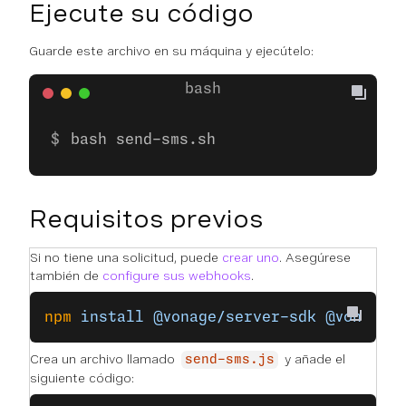
Ejecute su código
Guarde este archivo en su máquina y ejecútelo:
bash send-sms.sh
Requisitos previos
Si no tiene una solicitud, puede
crear uno
. Asegúrese
también de
configure sus webhooks
.
npm
 install
 @vonage/server-sdk
 @vonage/
Crea un archivo llamado
y añade el
send-sms.js
siguiente código: