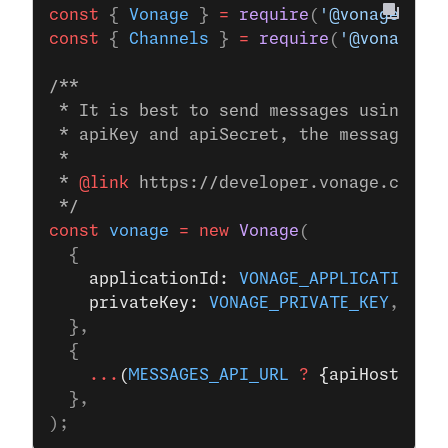
const
 { 
Vonage
 } 
=
 require
(
'@vonage/ser
const
 { 
Channels
 } 
=
 require
(
'@vonage/m
/**
 * It is best to send messages using JW
 * apiKey and apiSecret, the messages S
 *
 * 
@link
 https://developer.vonage.com/e
 */
const
 vonage
 =
 new
 Vonage
(
  {
    applicationId: 
VONAGE_APPLICATION_I
    privateKey: 
VONAGE_PRIVATE_KEY
,
  },
  {
    ...
(
MESSAGES_API_URL
 ?
 {apiHost: 
ME
  },
);