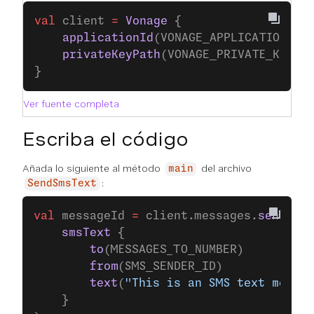
val
 client 
=
 Vonage
 {
    applicationId
(VONAGE_APPLICATION_ID
    privateKeyPath
(VONAGE_PRIVATE_KEY_P
}
Ver fuente completa
Escriba el código
Añada lo siguiente al método
del archivo
main
:
SendSmsText
val
 messageId 
=
 client.messages.
send
(
    smsText
 {
        to
(MESSAGES_TO_NUMBER)
        from
(SMS_SENDER_ID)
        text
(
"This is an SMS text messag
    }