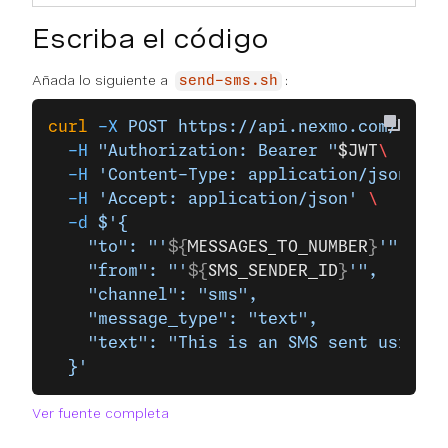
Escriba el código
Añada lo siguiente a
:
send-sms.sh
curl
 -X
 POST
 https://api.nexmo.com/v1/me
  -H
 "Authorization: Bearer "
$JWT
\
  -H
 'Content-Type: application/json'
 \
  -H
 'Accept: application/json'
 \
  -d
 $'{
    "to": "'
${
MESSAGES_TO_NUMBER
}
'",
    "from": "'
${
SMS_SENDER_ID
}
'",
    "channel": "sms",
    "message_type": "text",
    "text": "This is an SMS sent using t
  }'
Ver fuente completa