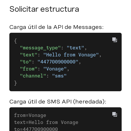
Solicitar estructura
Carga útil de la API de Messages:
{
  "message_type"
: 
"text"
,
  "text"
: 
"Hello from Vonage"
,
  "to"
: 
"447700900000"
,
  "from"
: 
"Vonage"
,
  "channel"
: 
"sms"
}
Carga útil de SMS API (heredada):
from=Vonage
text=Hello from Vonage
to=447700900000