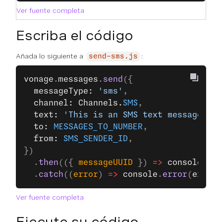
Ver fuente completa
Escriba el código
Añada lo siguiente a
:
send-sms.js
vonage
.
messages
.
send
({
  messageType: 
'sms'
,
  channel: Channels.
SMS
,
  text: 
'This is an SMS text message sen
  to: 
MESSAGES_TO_NUMBER
,
  from: 
SMS_SENDER_ID
,
})
  .
then
(({ 
messageUUID
 }) 
=>
 console
.
log
  .
catch
((
error
) 
=>
 console
.
error
(
error
)
Ver fuente completa
Ejecute su código