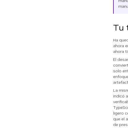
manua
manu
Tu 
Ha qued
ahora e
ahora t
El desa
convier
solo en
enfoqu
artefac
La mism
indicó 
verific
TypeScr
ligero 
que el 
de pre