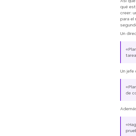
Así que
qué est
creer: 
para el
segundo
Un dire
«Plan
tare
Un jefe 
«Pla
de c
Además,
«Hag
prueb