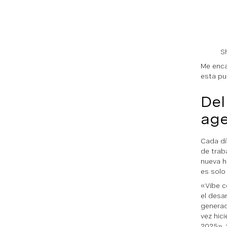
S
Me enca
esta pu
Del
age
Cada dí
de trab
nueva he
es solo
«Vibe c
el desa
generad
vez hic
2025». 