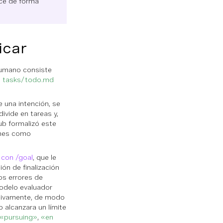
ace de forma
icar
humano consiste
l
tasks/todo.md
e una intención, se
ivide en tareas y,
ub formalizó este
ones como
 con /goal
, que le
ón de finalización
os errores de
modelo evaluador
etivamente, de modo
 alcanzara un límite
«pursuing»
,
«en