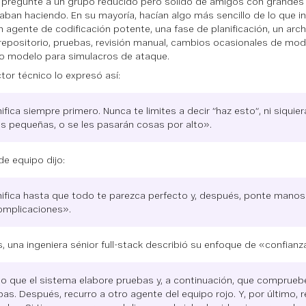
 pregunté a un grupo reducido pero sólido de amigos con grandes
aban haciendo. En su mayoría, hacían algo más sencillo de lo que in
un agente de codificación potente, una fase de planificación, un arc
 repositorio, pruebas, revisión manual, cambios ocasionales de mode
 modelo para simulacros de ataque.
ctor técnico lo expresó así:
ifica siempre primero. Nunca te limites a decir “haz esto”, ni siquie
as pequeñas, o se les pasarán cosas por alto».
de equipo dijo:
nifica hasta que todo te parezca perfecto y, después, ponte manos 
omplicaciones».
 una ingeniera sénior full-stack describió su enfoque de «confianz
o que el sistema elabore pruebas y, a continuación, que comprueb
as. Después, recurro a otro agente del equipo rojo. Y, por último, 