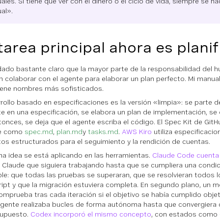
les. Si tiene que ver con el dinero o el ciclo de vida, siempre se h
al».
tarea principal ahora es planif
ado bastante claro que la mayor parte de la responsabilidad del 
n colaborar con el agente para elaborar un plan perfecto. Mi manua
iene nombres más sofisticados.
rrollo basado en especificaciones es la versión «limpia»: se parte d
te en una especificación, se elabora un plan de implementación, se d
tonces, se deja que el agente escriba el código. El Spec Kit de GitH
e como
spec.md
,
plan.md
y
tasks.md
.
AWS Kiro
utiliza especificaci
tos estructurados para el seguimiento y la rendición de cuentas.
a idea se está aplicando en las herramientas.
Claude Code cuenta
a Claude que siguiera trabajando hasta que se cumpliera una condici
able: que todas las pruebas se superaran, que se resolvieran todos l
ipt y que la migración estuviera completa. En segundo plano, un 
comprueba tras cada iteración si el objetivo se había cumplido obj
agente realizaba bucles de forma autónoma hasta que convergiera o
supuesto.
Codex incorporó el mismo concepto
, con estados como