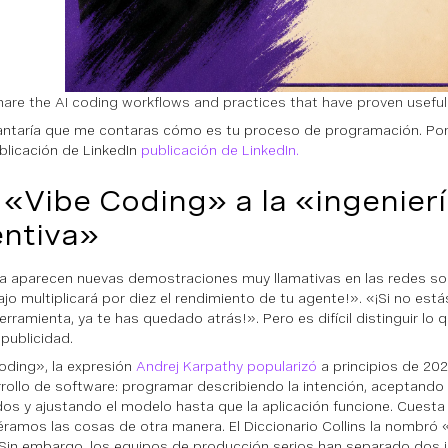
hare the AI coding workflows and practices that have proven useful
ntaría que me contaras cómo es tu proceso de programación. Por
blicación de LinkedIn
publicación de LinkedIn.
 «Vibe Coding» a la «ingenier
ntiva»
a aparecen nuevas demostraciones muy llamativas en las redes soc
ajo multiplicará por diez el rendimiento de tu agente!». «¡Si no está
rramienta, ya te has quedado atrás!». Pero es difícil distinguir lo q
 publicidad.
oding», la expresión
Andrej Karpathy popularizó
a principios de 202
rrollo de software: programar describiendo la intención, aceptando
os y ajustando el modelo hasta que la aplicación funcione. Cuesta
iéramos las cosas de otra manera. El Diccionario Collins la nombró 
Sin embargo, los equipos de producción serios han separado dos id