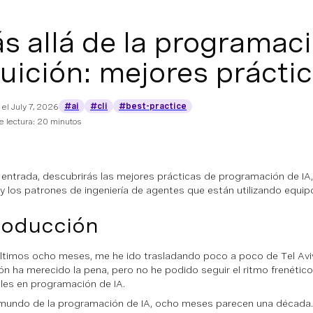
s allá de la programac
tuición: mejores prácti
#ai
#cli
#best-practice
 el
July 7, 2026
e lectura: 20 minutos
 entrada, descubrirás las mejores prácticas de programación de IA, 
 y los patrones de ingeniería de agentes que están utilizando equip
roducción
últimos ocho meses, me he ido trasladando poco a poco de Tel Aviv
ión ha merecido la pena, pero no he podido seguir el ritmo frenétic
es en programación de IA.
 mundo de la programación de IA, ocho meses parecen una década.