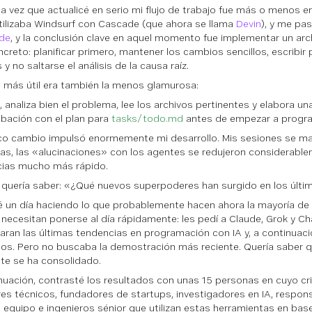
ma vez que actualicé en serio mi flujo de trabajo fue más o menos e
tilizaba Windsurf con Cascade (que ahora se llama
Devin
), y me pa
ude
, y la conclusión clave en aquel momento fue implementar un ar
creto: planificar primero, mantener los cambios sencillos, escribir 
y no saltarse el análisis de la causa raíz.
a más útil era también la menos glamurosa:
 analiza bien el problema, lee los archivos pertinentes y elabora una
ación con el plan para
tasks/todo.md
antes de empezar a progr
co cambio impulsó enormemente mi desarrollo. Mis sesiones se ma
as, las «alucinaciones» con los agentes se redujeron considerablem
cias mucho más rápido.
 quería saber:
«¿Qué nuevos superpoderes han surgido en los últi
 un día haciendo lo que probablemente hacen ahora la mayoría de 
necesitan ponerse al día rápidamente: les pedí a Claude, Grok y C
garan las últimas tendencias en programación con IA y, a continuació
llos. Pero no buscaba la demostración más reciente. Quería saber q
te se ha consolidado.
nuación, contrasté los resultados con unas 15 personas en cuyo crit
res técnicos, fundadores de startups, investigadores en IA, respo
e equipo e ingenieros sénior que utilizan estas herramientas en bas