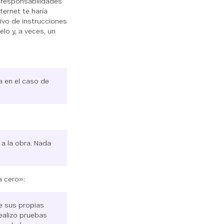
 responsabilidades
ternet te haría
hivo de instrucciones
lo y, a veces, un
ra en el caso de
a la obra. Nada
a cero»:
e sus propias
realizo pruebas