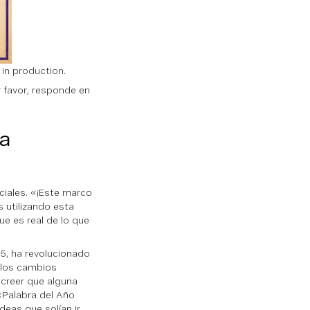
 in production.
 favor, responde en
ía
iales. «¡Este marco
s utilizando esta
ue es real de lo que
5, ha revolucionado
 los cambios
 creer que alguna
«Palabra del Año
eas que solían ir