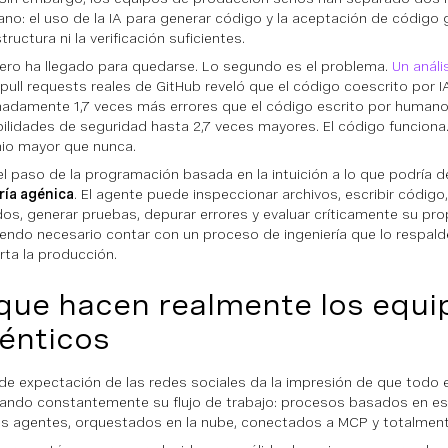
ano: el uso de la IA para generar código y la aceptación de código 
structura ni la verificación suficientes.
ero ha llegado para quedarse. Lo segundo es el problema.
Un análi
pull requests reales de GitHub reveló que el código coescrito por I
adamente 1,7 veces más errores que el código escrito por humano
bilidades de seguridad hasta 2,7 veces mayores. El código funciona.
nio mayor que nunca.
el paso de la programación basada en la intuición a lo que podría 
ría agénica
. El agente puede inspeccionar archivos, escribir código,
s, generar pruebas, depurar errores y evaluar críticamente su pro
iendo necesario contar con un proceso de ingeniería que lo respald
rta la producción.
que hacen realmente los equi
énticos
o de expectación de las redes sociales da la impresión de que todo
zando constantemente su flujo de trabajo: procesos basados en es
es agentes, orquestados en la nube, conectados a MCP y totalme