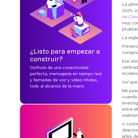
La últi
2025. U
de Cla
muy con
pruebas 
La regl
Primero,
¿Listo para empezar a
comprob
construir?
Ese úni
centrad
Disfrute de una conectividad
inciden
perfecta, mensajería en tiempo real
y llamadas de voz y vídeo nítidas,
Así que
todo al alcance de la mano.
Me pasé
cuando 
investi
entre e
realmen
A conti
directo
jefes d