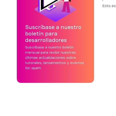
Esto es
Suscríbase a nuestro
boletín para
desarrolladores
Suscríbase a nuestro boletín
mensual para recibir nuestras
últimas actualizaciones sobre
tutoriales, lanzamientos y eventos.
Sin spam.