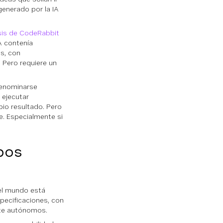
generado por la IA
sis de CodeRabbit
A contenía
s, con
 Pero requiere un
denominarse
 ejecutar
pio resultado. Pero
e. Especialmente si
pos
 el mundo está
pecificaciones, con
nte autónomos.