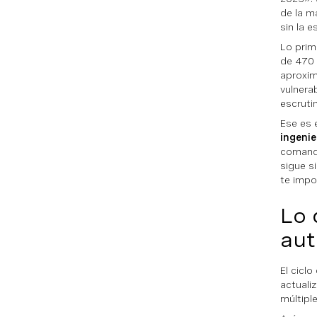
de la m
sin la e
Lo prim
de 470 
aproxim
vulnera
escruti
Ese es 
ingenie
comando
sigue s
te impo
Lo 
aut
El cicl
actuali
múltipl