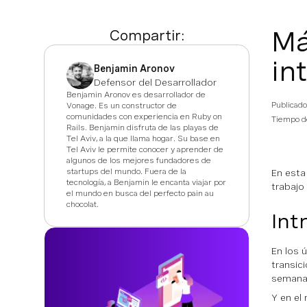
Má
Compartir:
in
Benjamin Aronov
Defensor del Desarrollador
Benjamin Aronov es desarrollador de
Publicado
Vonage. Es un constructor de
comunidades con experiencia en Ruby on
Tiempo d
Rails. Benjamin disfruta de las playas de
Tel Aviv, a la que llama hogar. Su base en
Tel Aviv le permite conocer y aprender de
algunos de los mejores fundadores de
startups del mundo. Fuera de la
En esta
tecnología, a Benjamin le encanta viajar por
trabajo
el mundo en busca del perfecto pain au
chocolat.
Int
En los 
transic
semanal
Y en el