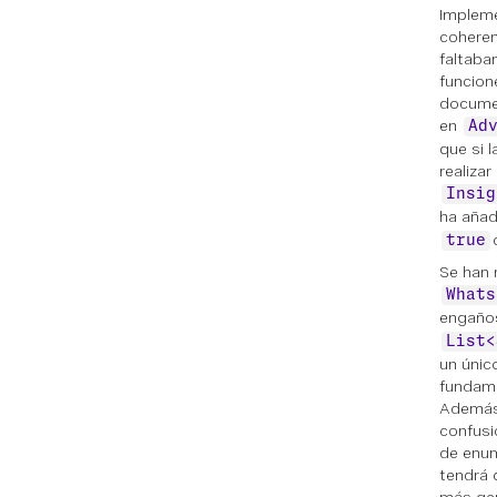
Impleme
coheren
faltaba
funcion
documen
en
Ad
que si 
realiza
Insig
ha aña
true
Se han 
Whats
engaño
List<
un únic
fundame
Además,
confusi
de enum
tendrá 