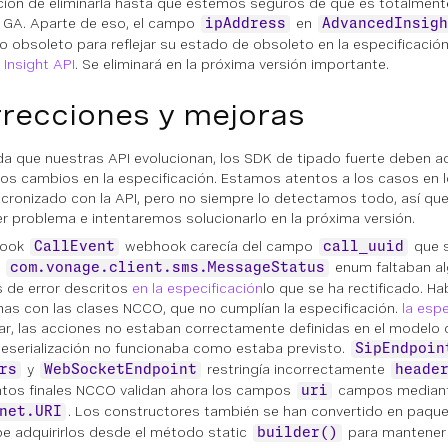
nción de eliminarla hasta que estemos seguros de que es totalment
o GA. Aparte de eso, el campo
en
ipAddress
AdvancedInsigh
 obsoleto para reflejar su estado de obsoleto en la especificación
Insight API
. Se eliminará en la próxima versión importante.
recciones y mejoras
a que nuestras API evolucionan, los SDK de tipado fuerte deben ac
r los cambios en la especificación. Estamos atentos a los casos en 
ncronizado con la API, pero no siempre lo detectamos todo, así qu
er problema e intentaremos solucionarlo en la próxima versión.
hook
webhook carecía del campo
que s
CallEvent
call_uuid
m
enum faltaban al
com.vonage.client.sms.MessageStatus
 de error descritos
en la especificación
lo que se ha rectificado. H
as con las clases NCCO, que no cumplían la especificación.
la espe
lar, las acciones no estaban correctamente definidas en el modelo 
deserialización no funcionaba como estaba previsto.
SipEndpoin
y
restringía incorrectamente
rs
WebSocketEndpoint
heade
tos finales NCCO validan ahora los campos
campos median
uri
. Los constructores también se han convertido en paquet
net.URI
e adquirirlos desde el método static
para mantener 
builder()