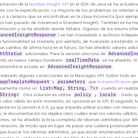
ntación de la
Number Insight API
en el SDK de Java se ha actualiz
te con la especificación. La mayoría de los problemas se referían
n o a campos que se encontraban en la clase incorrecta (por ejemp
es han pasado de Advanced a Standard Insight). También se ha me
tación y se ha añadido donde faltaba. Algunos de los enums inter
) se han trasladado a archivos indepe
vancedInsightResponse
la funcionalidad se traslada, por ejemplo, de Avanzado a Estándar, 
r un cambio de última hora en el futuro. Se han añadido valores adic
adicionales. Para la versión síncrona de
htStatus
AdvancedIn
dido un nuevo campo booleano
se ha añadido. Si
realTimeData
obtendrá el estado en
.
AdvancedInsightResponse
realizado algunas correcciones en la Messages API. Sobre todo en
's
que
la especificación
pr
appTemplateRequest
parameters
samente como un
cuando en realida
List<Map, String, ?>>
. Otra solución es utilizar
y
. Dado qu
String>
policy
locale
o valor válido en este momento, es opcional en la API. El segundo t
ntal en la versión 6.5.0, ya que impedía utilizar locales con menos
 la documentación no dejaba claro cuáles eran los valores válidos.
ones, se ha añadido la lista completa de idiomas admitidos por 
eración, de modo que en lugar de pasar una cadena potencialment
que buscar los idiomas admitidos, ya que están enumerados en el 