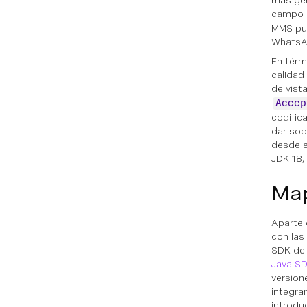
más gen
campo
MMS pue
WhatsA
En térm
calidad
de vist
Accep
codific
dar sop
desde e
JDK 18,
Map
Aparte 
con las
SDK de 
Java S
version
integra
introdu