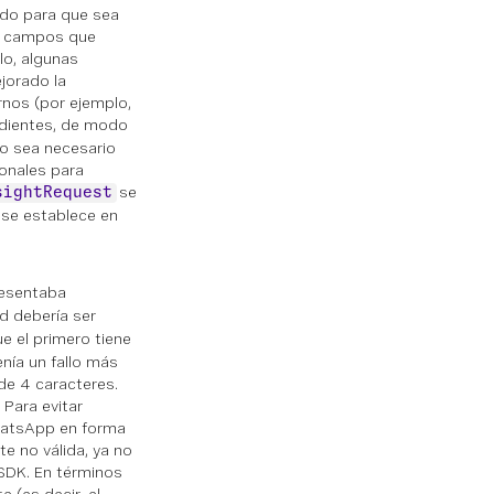
ado para que sea
 a campos que
lo, algunas
jorado la
nos (por ejemplo,
ndientes, de modo
no sea necesario
ionales para
se
sightRequest
 se establece en
esentaba
d debería ser
e el primero tiene
enía un fallo más
 de 4 caracteres.
 Para evitar
WhatsApp en forma
e no válida, ya no
SDK. En términos