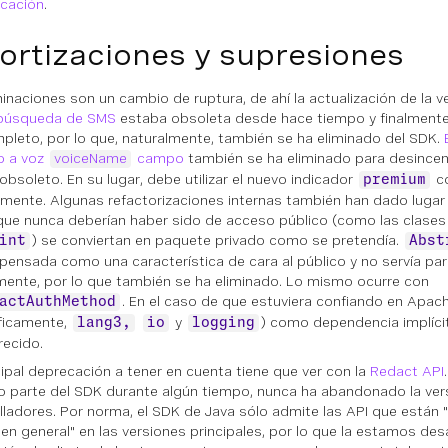
icación
.
rtizaciones y supresiones
minaciones son un cambio de ruptura, de ahí la actualización de la ve
 búsqueda de SMS
estaba obsoleta desde hace tiempo y finalmente
pleto, por lo que, naturalmente, también se ha eliminado del SDK.
o a voz
voiceName
campo
también se ha eliminado para desincent
obsoleto. En su lugar, debe utilizar el nuevo indicador
co
premium
rmente. Algunas refactorizaciones internas también han dado lugar
que nunca deberían haber sido de acceso público (como las clases
) se conviertan en paquete privado como se pretendía.
int
Abst
pensada como una característica de cara al público y no servía pa
mente, por lo que también se ha eliminado. Lo mismo ocurre con
. En el caso de que estuviera confiando en Ap
actAuthMethod
ficamente,
y
) como dependencia implíci
lang3,
io
logging
ecido.
cipal deprecación a tener en cuenta tiene que ver con la
Redact API
 parte del SDK durante algún tiempo, nunca ha abandonado la vers
lladores. Por norma, el SDK de Java sólo admite las API que están "
 en general" en las versiones principales, por lo que la estamos d