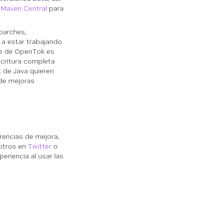
n
Maven Central
para
parches,
s a estar trabajando
se de OpenTok es
scritura completa
K de Java quieren
 de mejoras
rencias de mejora,
otros en
Twitter
o
eriencia al usar las