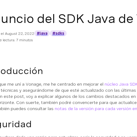
uncio del SDK Java de
#java
#sdks
 el
August 22, 2022
 lectura: 7 minutos
roducción
ue me uní a Vonage, me he centrado en mejorar el
núcleo Java SD
técnicas y asegurándome de que esté actualizado con las última
En este post, voy a explicar algunos de los cambios destacados en 
orizonte. Con suerte, también podré convencerte para que actualices
mbién puedes consultar las
notas de la versión para cada versión e
uridad