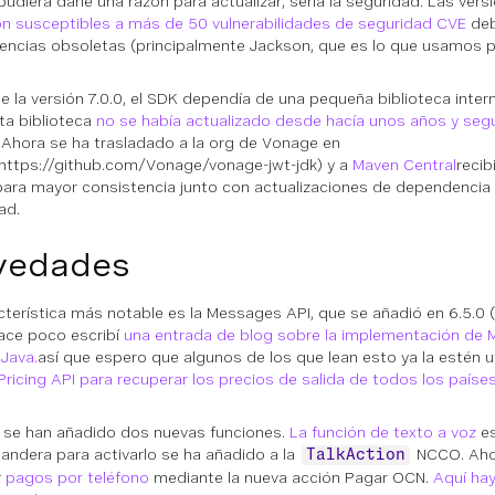
 pudiera darle una razón para actualizar, sería la seguridad. Las ver
on susceptibles a más de 50 vulnerabilidades de seguridad CVE
deb
ncias obsoletas (principalmente Jackson, que es lo que usamos par
e la versión 7.0.0, el SDK dependía de una pequeña biblioteca inter
ta biblioteca
no se había actualizado desde hacía unos años y segu
. Ahora se ha trasladado a la org de Vonage en
https://github.com/Vonage/vonage-jwt-jdk) y a
Maven Central
reci
ara mayor consistencia junto con actualizaciones de dependencia
ad.
vedades
cterística más notable es la Messages API, que se añadió en 6.5.0 (
Hace poco escribí
una entrada de blog sobre la implementación de M
Java.
así que espero que algunos de los que lean esto ya la estén u
Pricing API para recuperar los precios de salida de todos los paíse
0 se han añadido dos nuevas funciones.
La función de texto a voz
es
bandera para activarlo se ha añadido a la
NCCO. Aho
TalkAction
r
pagos por teléfono
mediante la nueva acción Pagar OCN.
Aquí hay