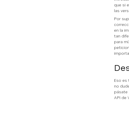
que si 
las ver
Por sup
correcc
en la i
tan dif
para mí
peticio
importa
De
Eso es 
no dud
pásate
API de 