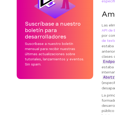
especif
Amo
Suscríbase a nuestro
Las eli
boletín para
API de
por com
desarrolladores
de text
Suscríbase a nuestro boletín
estaba 
mensual para recibir nuestras
anterio
últimas actualizaciones sobre
clases 
tutoriales, lanzamientos y eventos.
Endpo
Sin spam.
estaba 
interna
Abstr
(especí
desapar
La prin
formado
desarro
público