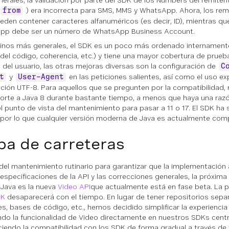
erales, la validación por parte del SDK de los Numbers del remitente
) era incorrecta para SMS, MMS y WhatsApp. Ahora, los rem
from
den contener caracteres alfanuméricos (es decir, ID), mientras que
pp debe ser un número de WhatsApp Business Account.
inos más generales, el SDK es un poco más ordenado internament
 del código, coherencia, etc.) y tiene una mayor cobertura de prueb
a del usuario, las otras mejoras diversas son la configuración de
C
y
en las peticiones salientes, así como el uso exp
t
User-Agent
ación UTF-8. Para aquellos que se pregunten por la compatibilidad
orte a Java 8 durante bastante tiempo, a menos que haya una raz
l punto de vista del mantenimiento para pasar a 11 o 17. El SDK ha
 por lo que cualquier versión moderna de Java es actualmente comp
a de carreteras
del mantenimiento rutinario para garantizar que la implementación
 especificaciones de la API y las correcciones generales, la próxim
Java es la nueva
Video API
que actualmente está en fase beta. La 
DK
desaparecerá con el tiempo. En lugar de tener repositorios sepa
es, bases de código, etc., hemos decidido simplificar la experiencia
ndo la funcionalidad de Video directamente en nuestros SDKs centr
ciendo la compatibilidad con los SDK de forma gradual a través de 