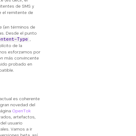
 (es decir, el
itentes de SMS y
 el remitente de
e (en términos de
as. Desde el punto
,
ontent-Type
lícito de la
, nos esforzamos por
ón más convincente
 sido probado en
atible.
 actual es coherente
a gran novedad del
página
OpenTok
rados, artefactos,
 del usuario
ales. Vamos a ir
versiones beta, así