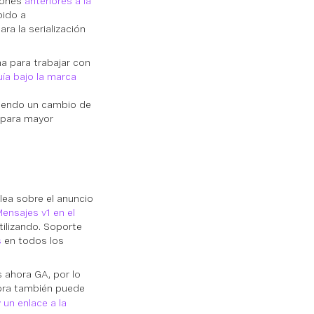
siones
anteriores a la
ido a
a la serialización
na para trabajar con
ía bajo la marca
biendo un cambio de
 para mayor
lea sobre el anuncio
ensajes v1 en el
tilizando. Soporte
s
en todos los
 ahora GA, por lo
ra también puede
 un enlace a la