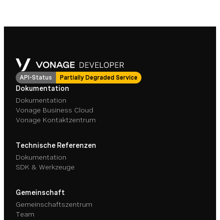
API-Status
Partially Degraded Service
Dokumentation
Dokumentation
Vonage Business Cloud
Vonage Kontaktzentrum
Technische Referenzen
Dokumentation
SDK & Werkzeuge
Gemeinschaft
Gemeinschaftszentrum
Team