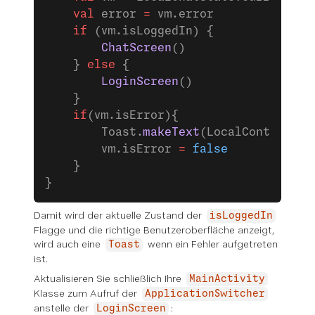
    val
 error 
=
 vm.error
    if
 (vm.isLoggedIn) {
        ChatScreen
()
    } 
else
 {
        LoginScreen
()
    }
    if
(vm.isError){
        Toast.
makeText
(LocalContext.cu
        vm.isError 
=
 false
    }
}
Damit wird der aktuelle Zustand der
isLoggedIn
Flagge und die richtige Benutzeroberfläche anzeigt,
wird auch eine
wenn ein Fehler aufgetreten
Toast
ist.
Aktualisieren Sie schließlich Ihre
MainActivity
Klasse zum Aufruf der
ApplicationSwitcher
anstelle der
:
LoginScreen