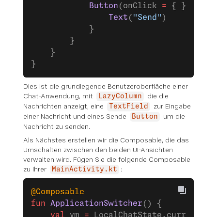
            Button
(onClick 
=
 { }) {
                Text
(
"Send"
)
            }
        }
    }
}
Dies ist die grundlegende Benutzeroberfläche einer
Chat-Anwendung, mit
die die
LazyColumn
Nachrichten anzeigt, eine
zur Eingabe
TextField
einer Nachricht und eines Sende
um die
Button
Nachricht zu senden.
Als Nächstes erstellen wir die Composable, die das
Umschalten zwischen den beiden UI-Ansichten
verwalten wird. Fügen Sie die folgende Composable
zu Ihrer
:
MainActivity.kt
@Composable
fun
 ApplicationSwitcher
() {
    val
 vm 
=
 LocalChatState.current