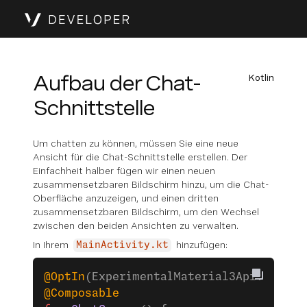
Aufbau der Chat-
Kotlin
Schnittstelle
Um chatten zu können, müssen Sie eine neue
Ansicht für die Chat-Schnittstelle erstellen. Der
Einfachheit halber fügen wir einen neuen
zusammensetzbaren Bildschirm hinzu, um die Chat-
Oberfläche anzuzeigen, und einen dritten
zusammensetzbaren Bildschirm, um den Wechsel
zwischen den beiden Ansichten zu verwalten.
In Ihrem
hinzufügen:
MainActivity.kt
@OptIn
(ExperimentalMaterial3Api::
class
@Composable