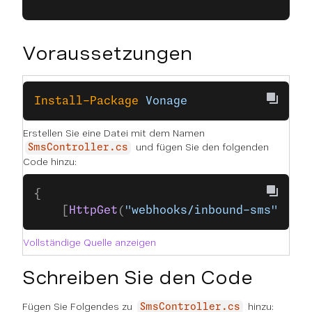
Voraussetzungen
Install-Package
 Vonage
Erstellen Sie eine Datei mit dem Namen
und fügen Sie den folgenden
SmsController.cs
Code hinzu:
{
    [
HttpGet
(
"webhooks/inbound-sms"
)]  
Vollständige Quelle anzeigen
Schreiben Sie den Code
Fügen Sie Folgendes zu
hinzu:
SmsController.cs