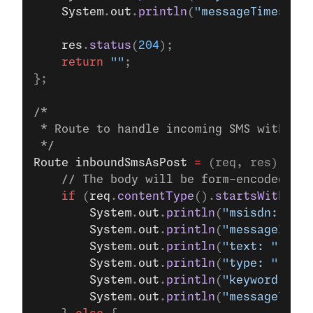
    System
.
out
.
println
(
"messageTimestamp
    res
.
status
(
204
);
    return
 ""
;
};
/*
 * Route to handle incoming SMS with POS
 */
Route
 inboundSmsAsPost
 =
 (req, res) 
->
 {
    // The body will be form-encoded or 
    if
 (
req
.
contentType
().
startsWith
(
"ap
        System
.
out
.
println
(
"msisdn: "
 +
 
        System
.
out
.
println
(
"messageId: "
        System
.
out
.
println
(
"text: "
 +
 re
        System
.
out
.
println
(
"type: "
 +
 re
        System
.
out
.
println
(
"keyword: "
 +
        System
.
out
.
println
(
"messageTimes