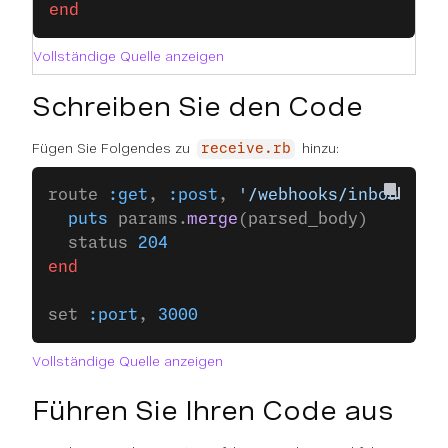
end
Vollständige Quelle anzeigen
Schreiben Sie den Code
Fügen Sie Folgendes zu
hinzu:
receive.rb
route 
:get
, 
:post
, 
'/webhooks/inbound-sm
  puts
 params.
merge
(parsed_body)
  status 
204
end
set 
:port
, 
3000
Vollständige Quelle anzeigen
Führen Sie Ihren Code aus