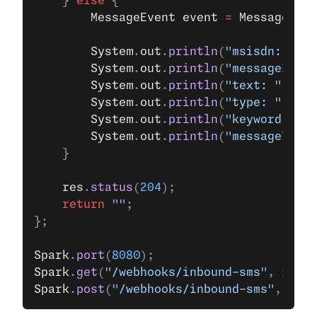
    } 
else
 {
        MessageEvent
 event
 =
 MessageEven
        System
.
out
.
println
(
"msisdn: "
 +
 
        System
.
out
.
println
(
"messageId: "
        System
.
out
.
println
(
"text: "
 +
 ev
        System
.
out
.
println
(
"type: "
 +
 ev
        System
.
out
.
println
(
"keyword: "
 +
        System
.
out
.
println
(
"messageTimes
    }
    res
.
status
(
204
);
    return
 ""
;
};
Spark
.
port
(
8080
);
Spark
.
get
(
"/webhooks/inbound-sms"
, inbou
Spark
.
post
(
"/webhooks/inbound-sms"
, inbo