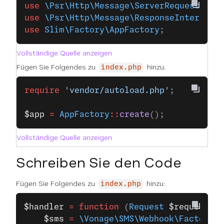
use
 \Psr\Http\Message\ServerRequestInte
use
 \Psr\Http\Message\ResponseInterface
use
 Slim\Factory\AppFactory
;
Vollständige Quelle anzeigen
Fügen Sie Folgendes zu
hinzu:
index.php
require
 'vendor/autoload.php'
;
$app
 =
 AppFactory
::
create
();
Vollständige Quelle anzeigen
Schreiben Sie den Code
Fügen Sie Folgendes zu
hinzu:
index.php
$handler
 =
 function
 (
Request
 $request
, 
R
    $sms
 =
 \Vonage\SMS\Webhook\Factory
::