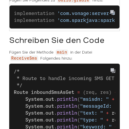
Fügen Sie Folgendes zu
hinzu:
build.gradle
implementation 
'com.vonage:server-sdk:9
implementation 
'com.sparkjava:spark-cor
Schreiben Sie den Code
Fügen Sie der Methode
in der Datei
main
Folgendes hinzu:
ReceiveSms
/*
 * Route to handle incoming SMS GET requ
 */
Route
 inboundSmsAsGet
 =
 (req, res) 
->
 {
    System
.
out
.
println
(
"msisdn: "
 +
 req
.
    System
.
out
.
println
(
"messageId: "
 +
 r
    System
.
out
.
println
(
"text: "
 +
 req
.
qu
    System
.
out
.
println
(
"type: "
 +
 req
.
qu
    System
.
out
.
println
(
"keyword: "
 +
 req