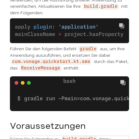
verwenden, um die Ausführung unserer Anwendung zu
vereinfachen. Aktualisieren Sie Ihre
mit
build.gradle
dem Folgenden:
apply 
plugin
: 
'application'
mainClassName 
=
 project
.
hasProperty(
'mai
Führen Sie den folgenden Befehl
aus, um Ihre
gradle
Anwendung auszuführen, und ersetzen Sie dabei
durch das Paket,
com.vonage.quickstart.kt.sms
das
enthält:
ReceiveMessage
gradle run -Pmain=com.vonage.quicksta
Voraussetzungen