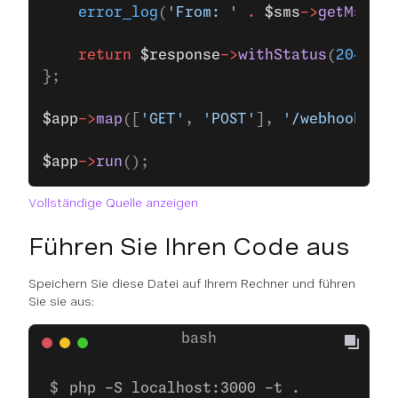
    error_log
(
'From: '
 .
 $sms
->
getMsisdn
    return
 $response
->
withStatus
(
204
);
};
$app
->
map
([
'GET'
, 
'POST'
], 
'/webhooks/i
$app
->
run
();
Vollständige Quelle anzeigen
Führen Sie Ihren Code aus
Speichern Sie diese Datei auf Ihrem Rechner und führen
Sie sie aus:
php -S localhost:3000 -t .