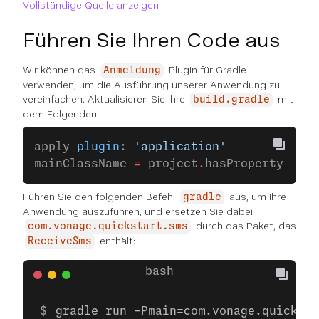
Vollständige Quelle anzeigen
Führen Sie Ihren Code aus
Wir können das
Plugin für Gradle
Anmeldung
verwenden, um die Ausführung unserer Anwendung zu
vereinfachen. Aktualisieren Sie Ihre
mit
build.gradle
dem Folgenden:
apply 
plugin
: 
'application'
mainClassName 
=
 project
.
hasProperty(
'mai
Führen Sie den folgenden Befehl
aus, um Ihre
gradle
Anwendung auszuführen, und ersetzen Sie dabei
durch das Paket, das
com.vonage.quickstart.sms
enthält:
ReceiveSms
gradle run -Pmain=com.vonage.quicksta