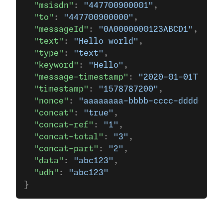
  "msisdn"
: 
"447700900001"
,
  "to"
: 
"447700900000"
,
  "messageId"
: 
"0A0000000123ABCD1"
,
  "text"
: 
"Hello world"
,
  "type"
: 
"text"
,
  "keyword"
: 
"Hello"
,
  "message-timestamp"
: 
"2020-01-01T12:00
  "timestamp"
: 
"1578787200"
,
  "nonce"
: 
"aaaaaaaa-bbbb-cccc-dddd-0123
  "concat"
: 
"true"
,
  "concat-ref"
: 
"1"
,
  "concat-total"
: 
"3"
,
  "concat-part"
: 
"2"
,
  "data"
: 
"abc123"
,
  "udh"
: 
"abc123"
}