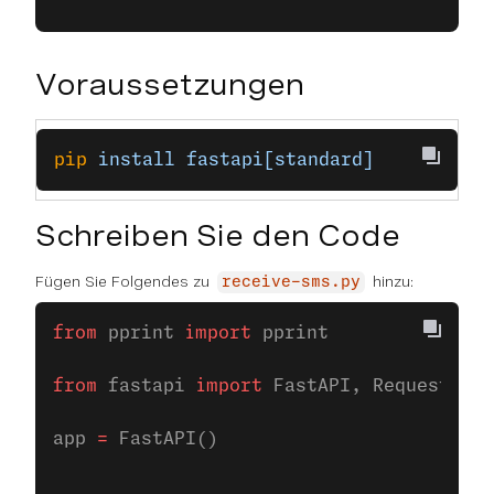
Voraussetzungen
pip
 install
 fastapi[standard]
Schreiben Sie den Code
Fügen Sie Folgendes zu
hinzu:
receive-sms.py
from
 pprint 
import
 pprint
from
 fastapi 
import
 FastAPI, Request
app 
=
 FastAPI()