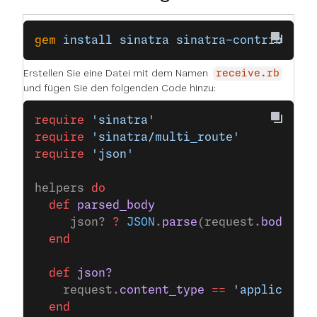
gem
 install
 sinatra
 sinatra-contrib
Erstellen Sie eine Datei mit dem Namen
receive.rb
und fügen Sie den folgenden Code hinzu:
require
 'sinatra'
require
 'sinatra/multi_route'
require
 'json'
helpers 
do
  def
 parsed_body
     json? 
?
 JSON
.
parse
(request.
body
.
re
  end
  def
 json?
    request.
content_type
 ==
 'applicatio
  end