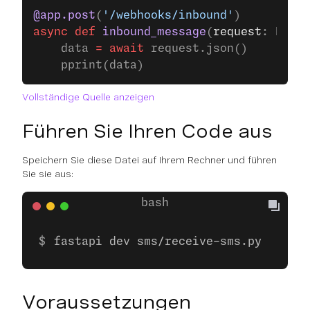
@app.post
(
'/webhooks/inbound'
)
async
 def
 inbound_message
(
request
: Reque
    data 
=
 await
 request.json()
    pprint(data)
Vollständige Quelle anzeigen
Führen Sie Ihren Code aus
Speichern Sie diese Datei auf Ihrem Rechner und führen
Sie sie aus:
fastapi dev sms/receive-sms.py
Voraussetzungen