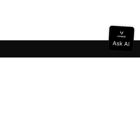
Dokumentation
Dokumentation
Vonage Business Cloud
Vonage Kontaktzentrum
Technische Referenzen
Dokumentation
SDK & Werkzeuge
Gemeinschaft