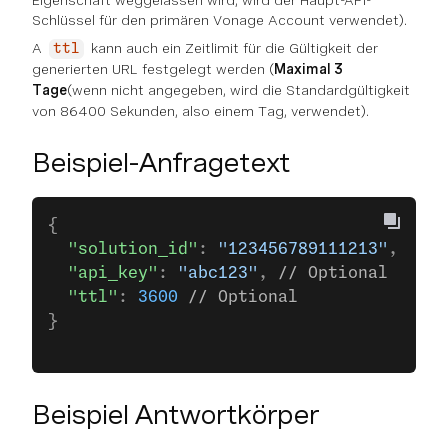
Eigenschaft weggelassen wird, wird der Haupt-API-
Schlüssel für den primären Vonage Account verwendet).
A
kann auch ein Zeitlimit für die Gültigkeit der
ttl
generierten URL festgelegt werden (
Maximal 3
Tage
(wenn nicht angegeben, wird die Standardgültigkeit
von 86400 Sekunden, also einem Tag, verwendet).
Beispiel-Anfragetext
{
  "solution_id"
: 
"123456789111213"
,
  "api_key"
: 
"abc123"
, 
// Optional
  "ttl"
: 
3600
 // Optional
}
Beispiel Antwortkörper