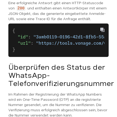
Eine erfolgreiche Antwort gibt einen HTTP-Statuscode
von
und enthalten einen Antwortkörper mit einem
200
JSON-Objekt, das die generierte eingebettete Anmelde-
URL sowie eine Trace-ID für die Anfrage enthält.
{
  "id"
: 
"3amb0119-0196-42d1-8fb5-55a98s1
  "url"
: 
"https://tools.vonage.com/wa/p
}
Überprüfen des Status der
WhatsApp-
Telefonverifizierungsnummer
Im Rahmen der Registrierung der WhatsApp Numbers
wird ein One-Time Password (OTP) an die registrierte
Nummer gesendet, um die Nummer zu verifizieren. Die
Verifizierung muss erfolgreich abgeschlossen sein, bevor
die Nummer verwendet werden kann.