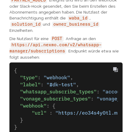
Ereignis und wird an den Webhook
PARTNER_ADDED
oder Slack-Hook gesendet, den Sie beim Erstellen des
Abonnements angegeben haben. Die Nutzlast der
Benachrichtigung enthält die
,
waba_id
und
solution_id
owner_business_id
Einzelheiten.
Die Nutzlast für eine
Anfrage an den
POST
https://api.nexmo.com/v2/whatsapp-
Endpunkt würde etwa wie
manager/subscriptions
folgt aussehen:
{
  "type"
: 
"webhook"
,
  "label"
: 
"#dk-test"
,
  "whatsapp_subscribe_types"
: 
"account_u
  "vonage_subscribe_types"
: 
"vonage_numb
  "webhook"
: {
      "url"
 : 
"https://eo34s4y0tl.m.pipe
  }
}