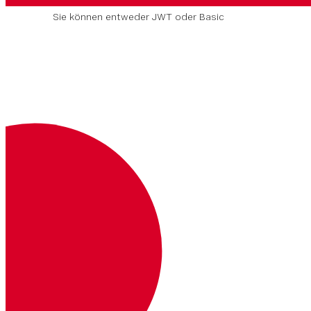
Sie können
entweder
JWT oder Basic
Authentication verwenden, aber nicht
beides gleichzeitig.
Schlüssel
Beschreibung
Wo
Beispiel
Authorization
Ihr JSON-Web-Token.
Lesen Sie mehr über JWTs
Headers