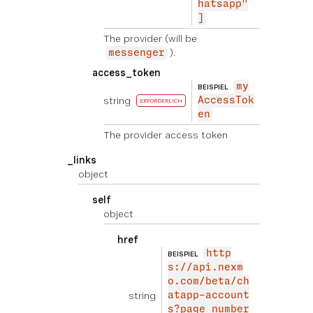
hatsapp"
]
The provider (will be
).
messenger
access_token
my
BEISPIEL
string
AccessTok
ERFORDERLICH
en
The provider access token
_links
object
self
object
href
http
BEISPIEL
s://api.nexm
o.com/beta/ch
string
atapp-account
s?page_number