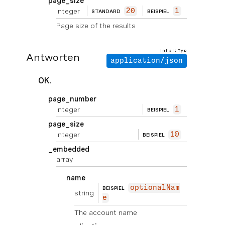
page_size
integer
20
1
STANDARD
BEISPIEL
Page size of the results
Inhalt Typ
Antworten
application/json
OK.
page_number
integer
1
BEISPIEL
page_size
integer
10
BEISPIEL
_embedded
array
name
optionalNam
BEISPIEL
string
e
The account name