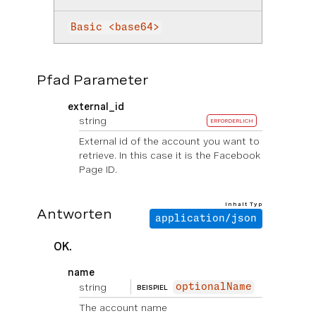
Basic <base64>
Pfad Parameter
external_id
string
ERFORDERLICH
External id of the account you want to
retrieve. In this case it is the Facebook
Page ID.
Inhalt Typ
Antworten
application/json
OK.
name
string
optionalName
BEISPIEL
The account name