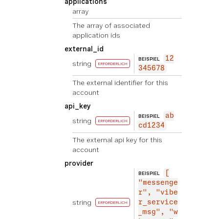
applications
array
The array of associated
application ids
external_id
12
BEISPIEL
string
ERFORDERLICH
345678
The external identifier for this
account
api_key
ab
BEISPIEL
string
ERFORDERLICH
cd1234
The external api key for this
account
provider
[
BEISPIEL
"messenge
r", "vibe
string
r_service
ERFORDERLICH
_msg", "w