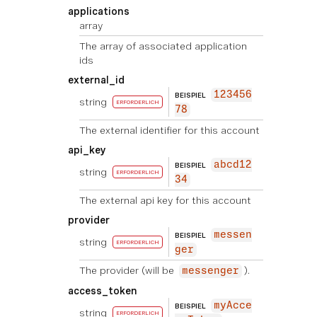
applications
array
The array of associated application
ids
external_id
123456
BEISPIEL
string
ERFORDERLICH
78
The external identifier for this account
api_key
abcd12
BEISPIEL
string
ERFORDERLICH
34
The external api key for this account
provider
messen
BEISPIEL
string
ERFORDERLICH
ger
The provider (will be
).
messenger
access_token
myAcce
BEISPIEL
string
ERFORDERLICH