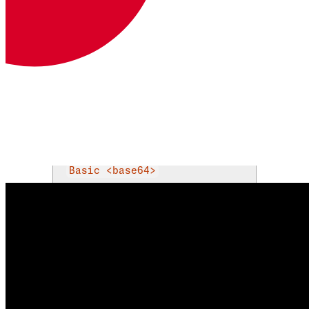
Bearer <JWT>
Authorization
Base64-kodierter API-Schlüssel und
Geheimnis, verbunden durch einen
Doppelpunkt.
Mehr lesen
Headers
Basic <base64>
Pfad Parameter
provider
string
ERFORDERLICH
Provider of the account you want to
assign an application to