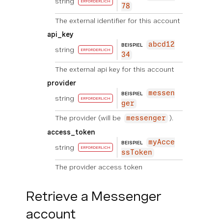
string
ERFORDERLICH
78
The external identifier for this account
api_key
abcd12
BEISPIEL
string
ERFORDERLICH
34
The external api key for this account
provider
messen
BEISPIEL
string
ERFORDERLICH
ger
The provider (will be
).
messenger
access_token
myAcce
BEISPIEL
string
ERFORDERLICH
ssToken
The provider access token
Retrieve a Messenger
account