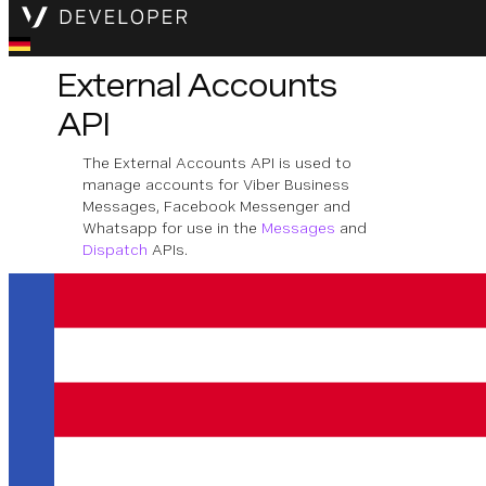
External Accounts
API
The External Accounts API is used to
manage accounts for Viber Business
Messages, Facebook Messenger and
Whatsapp for use in the
Messages
and
Dispatch
APIs.
OpenAPI-Spezifikation herunterladen
Application
Inbound messages to an external account
which is linked to an application will be
delivered to the application's inbound URL.