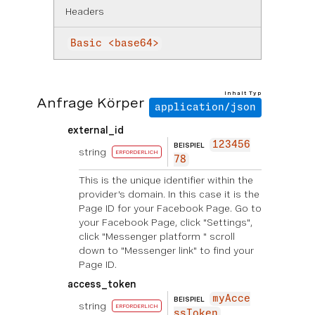
Headers
Basic <base64>
Inhalt Typ
Anfrage Körper
application/json
external_id
123456
BEISPIEL
string
ERFORDERLICH
78
This is the unique identifier within the
provider's domain. In this case it is the
Page ID for your Facebook Page. Go to
your Facebook Page, click "Settings",
click "Messenger platform " scroll
down to "Messenger link" to find your
Page ID.
access_token
myAcce
BEISPIEL
string
ERFORDERLICH
ssToken