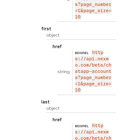
s?page_number
=1&page_size=
10
first
object
href
http
BEISPIEL
s://api.nexm
o.com/beta/ch
string
atapp-account
s?page_number
=1&page_size=
10
last
object
href
http
BEISPIEL
s://api.nexm
o.com/beta/ch