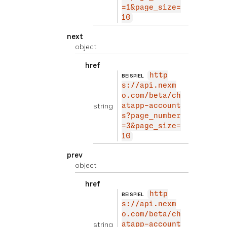
=1&page_size=
10
next
object
href
http
BEISPIEL
s://api.nexm
o.com/beta/ch
string
atapp-account
s?page_number
=3&page_size=
10
prev
object
href
http
BEISPIEL
s://api.nexm
o.com/beta/ch
string
atapp-account