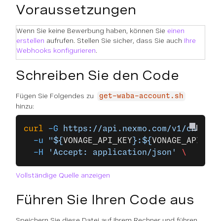
Voraussetzungen
Wenn Sie keine Bewerbung haben, können Sie
einen
erstellen
aufrufen. Stellen Sie sicher, dass Sie auch
Ihre
Webhooks konfigurieren
.
Schreiben Sie den Code
Fügen Sie Folgendes zu
get-waba-account.sh
hinzu:
curl
 -G
 https://api.nexmo.com/v1/channel
  -u
 "${
VONAGE_API_KEY
}:${
VONAGE_API_SEC
  -H
 'Accept: application/json'
 \
Vollständige Quelle anzeigen
Führen Sie Ihren Code aus
Speichern Sie diese Datei auf Ihrem Rechner und führen