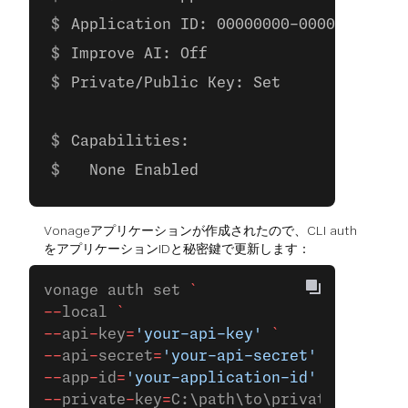
Application ID: 00000000-0000-0000-00
Improve AI: Off
Private/Public Key: Set
Capabilities:
  None Enabled
Vonageアプリケーションが作成されたので、CLI auth
をアプリケーションIDと秘密鍵で更新します：
vonage auth set 
`
--
local 
`
--
api
-
key
=
'your-api-key'
 `
--
api
-
secret
=
'your-api-secret'
 `
--
app
-
id
=
'your-application-id'
 `
--
private
-
key
=
C:\path\to\private.key