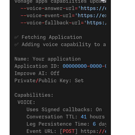
vonage apps capabilities update 
00000000
  --
voice
-
answer
-
url
=
'https://example.co
  --
voice
-
event
-
url
=
'https://example.com
  --
voice
-
fallback
-
url
=
'https://example.
✅ Fetching Application
✅ Adding voice capability to applicatio
Name: Your application
Application ID: 
00000000
-
0000
-
0000
-
0000
-
Improve AI: Off
Private
/
Public Key: Set
Capabilities:
 VOICE:
    Uses Signed callbacks: On
    Conversation TTL: 
41
 hours
    Leg Persistence Time: 
6
 days
    Event URL: [
POST
] https:
//
example.co