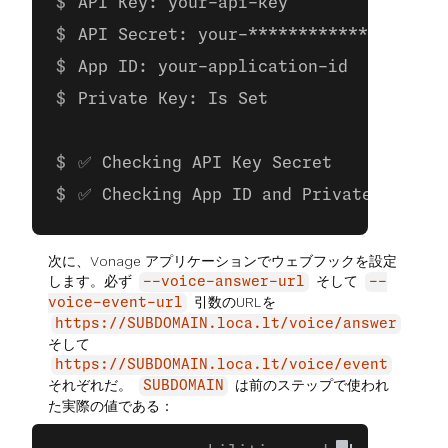
API Key: your-api-key
API Secret: your-**************
App ID: your-application-id
Private Key: Is Set
✅ Checking API Key Secret
✅ Checking App ID and Private Key
次に、Vonage アプリケーションでウェブフックを設定
します。必ず
そして
--voice-answer-url
--
引数のURLを
voice-event-url
https://SUBDOMAIN.loca.lt/voice/answer
そして
https://SUBDOMAIN.loca.lt/voice/event
それぞれだ。
は前のステップで使われ
SUBDOMAIN
た実際の値である：