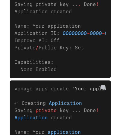
Saving private key ..
.
 Done
!
Application created
Name: Your application
Application ID: 
00000000
-
0000
-
0000
-
0000
-
Improve AI: Off
Private
/
Public Key: Set
Capabilities:
  None Enabled
vonage apps create 
'Your application'
✅ Creating 
Application
Saving 
private
 key ... Done
!
Application
 created
Name: Your 
application