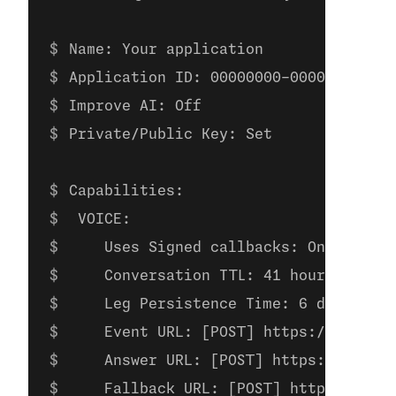
Name: Your application
Application ID: 00000000-0000-0000-00
Improve AI: Off
Private/Public Key: Set
Capabilities:
 VOICE:
    Uses Signed callbacks: On
    Conversation TTL: 41 hours
    Leg Persistence Time: 6 days
    Event URL: [POST] https://example
    Answer URL: [POST] https://exampl
    Fallback URL: [POST] https://exam