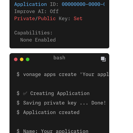
Application
 ID: 
00000000-0000-0000-0000-
Improve AI: Off
Private
/
Public
 Key:
 Set
Capabilities:
  None Enabled
vonage apps create 'Your application'
✅ Creating Application
Saving private key ... Done!
Application created
Name: Your application