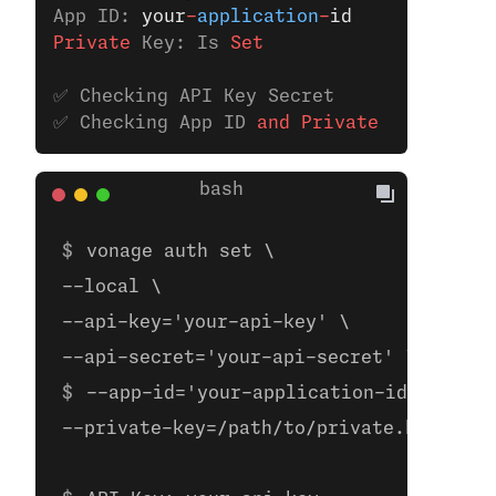
App ID: 
your
-
application
-
id
Private
 Key: Is
 Set
✅ Checking API Key Secret
✅ Checking App ID 
and
 Private
 Key
vonage auth set \
--local \
--api-key='your-api-key' \
--api-secret='your-api-secret' \ 
--app-id='your-application-id' \
--private-key=/path/to/private.key