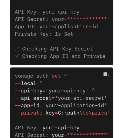
API Key: your
-
api
-
key
API Secret: your
-**************
App ID: your
-
application
-
id
Private Key: Is Set
✅ Checking API Key Secret
✅ Checking App ID and Private Key
vonage auth
 set 
^
--
local
 ^
--
api
-
key
=
'your-api-key' ^
--
api
-
secret
=
'your-api-secret' ^ 
--
app
-
id
=
'your-application-id' ^
--private-
key
=
C
:\
path
\
to
\
private
.key
API Key: 
your
-
api
-
key
API Secret: 
your
-**************