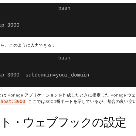
tp 3000
なら、このように入力できる：
tp 3000 -subdomain=your_domain
k は Vonage アプリケーションを作成したときに指定した Vonage 
.ここでは3000番ポートを示しているが、都合の良い空
lhost:3000
ト・ウェブフックの設定