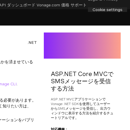
API ダッシュボード
Vonage.com
価格
サポート
Cookie settings
.NET
れかを済ませている
ASP.NET Core MVCで
SMSメッセージを受信
nage CLI
.
する方法
ASP .NET MVCアプリケーションで
する必要があります。
Vonage .NET SDKを使用してユーザー
しく知りたい方は、
からSMSメッセージを受信し、出力ウ
ィンドウに表示する方法を紹介するチュ
ートリアルです。
リケーションをパブリ
対応機種：