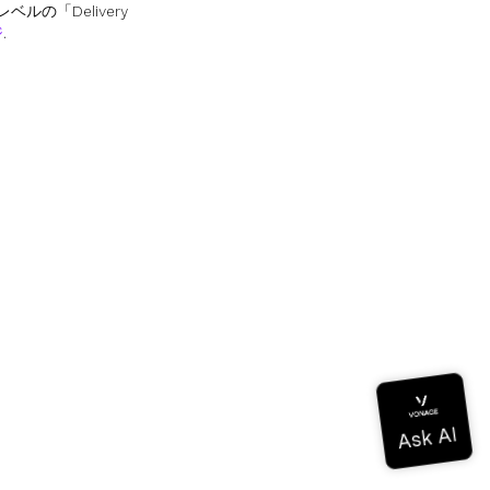
の「Delivery
ジ
.