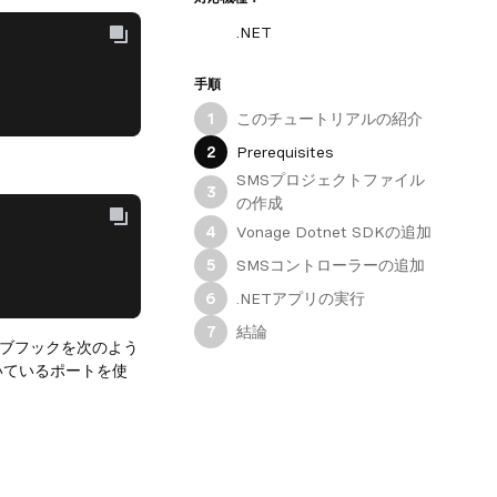
.NET
手順
このチュートリアルの紹介
1
Prerequisites
2
SMSプロジェクトファイル
3
の作成
Vonage Dotnet SDKの追加
4
SMSコントローラーの追加
5
.NETアプリの実行
6
結論
7
ウェブフックを次のよう
いているポートを使