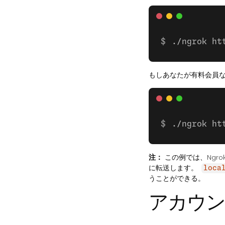
./ngrok ht
もしあなたが有料会員
./ngrok ht
注：
この例では、Ngro
に転送します。
loca
うことができる。
アカウン