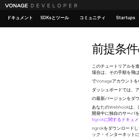
ドキュメント
SDKsとツール
コミュニティ
Startups
すべてのドキュメントを見る
前提条件
このチュートリアルを
場合は、その手順を飛
でVonageアカウント
ダッシュボードでは、アプ
の最新バージョンをダ
あなたのWebhookは
開発中に独自のサーバ
Ngrokに関するドキュ
ngrokをダウンロー
ック・インターネット