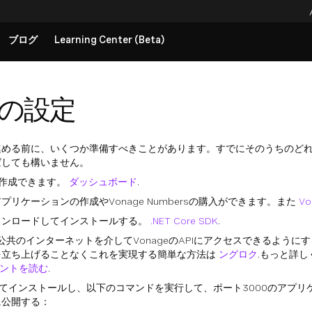
ブログ
Learning Center (Beta)
の設定
進める前に、いくつか準備すべきことがあります。すでにそのうちのど
ばしても構いません。
を作成できます。
ダッシュボード
.
リケーションの作成やVonage Numbersの購入ができます。また
Vo
ウンロードしてインストールする。
.NET Core SDK
.
、公共のインターネットを介してVonageのAPIにアクセスできるように
を立ち上げることなくこれを実現する簡単な方法は
ングロク
.もっと詳
メントを読む
.
ドしてインストールし、以下のコマンドを実行して、ポート3000のアプ
に公開する：