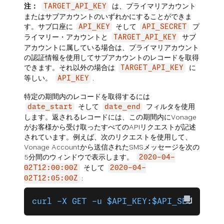
注：
は、プライマリアカウント
TARGET_API_KEY
またはサブアカウントのいずれかにすることができま
す。サブ口座に
そして
プ
API_KEY
API_SECRET
ライマリー・アカウントと
サブ
TARGET_API_KEY
アカウントに属している場合は、プライマリアカウント
の認証情報を使用してサブアカウントのレコードを取得
できます。それ以外の場合は
に
TARGET_API_KEY
等しい。
.
API_KEY
特定の期間内のレコードを取得するには
そして
フィルタを使用
date_start
date_end
します。返されるレコードには、この期間内にVonage
がお客様から受け取ったすべてのAPIリクエストが記述
されています。例えば、次のリクエストを使用して、
Vonage Accountから送信されたSMSメッセージを次の
5分間のウィンドウで表示します。
2020-04-
そして
02T12:00:00Z
2020-04-
:
02T12:05:00Z
curl -X GET -u $API_KEY:$API_SECRET 'h