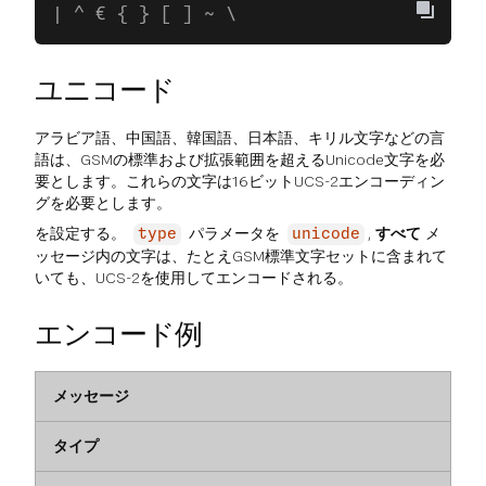
| ^ € { } [ ] ~ \
ユニコード
アラビア語、中国語、韓国語、日本語、キリル文字などの言
語は、GSMの標準および拡張範囲を超えるUnicode文字を必
要とします。これらの文字は16ビットUCS-2エンコーディン
グを必要とします。
を設定する。
パラメータを
,
すべて
メ
type
unicode
ッセージ内の文字は、たとえGSM標準文字セットに含まれて
いても、UCS-2を使用してエンコードされる。
エンコード例
メッセージ
タイプ