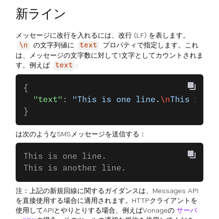
新ライン
メッセージに改行を入れるには、改行 (LF) を表します。
の文字列値に
プロパティで指定します。これ
\n
text
は、メッセージの文字数に対して1文字としてカウントされま
す。例えば
:
text
{
  "text"
: 
"This is one line.
\n
This is an
}
は次のようなSMSメッセージを送信する：
This is one line.
This is another line.
注：上記の新規回線に関するガイダンスは、Messages API
を直接使用する場合に適用されます。HTTPクライアントを
使用してAPIとやりとりする場合、例えばVonageの
サーバ