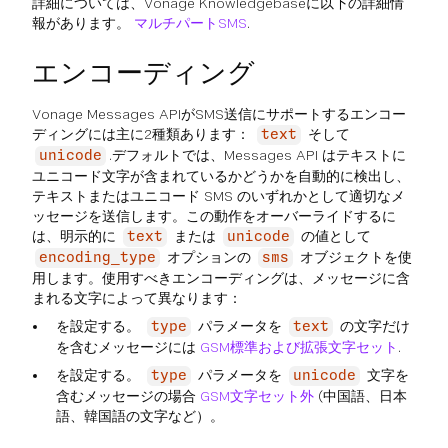
詳細については、Vonage Knowledgebaseに以下の詳細情
報があります。
マルチパートSMS
.
エンコーディング
Vonage Messages APIがSMS送信にサポートするエンコー
ディングには主に2種類あります：
そして
text
.デフォルトでは、Messages API はテキストに
unicode
ユニコード文字が含まれているかどうかを自動的に検出し、
テキストまたはユニコード SMS のいずれかとして適切なメ
ッセージを送信します。この動作をオーバーライドするに
は、明示的に
または
の値として
text
unicode
オプションの
オブジェクトを使
encoding_type
sms
用します。使用すべきエンコーディングは、メッセージに含
まれる文字によって異なります：
を設定する。
パラメータを
の文字だけ
type
text
を含むメッセージには
GSM標準および拡張文字セット
.
を設定する。
パラメータを
文字を
type
unicode
含むメッセージの場合
GSM文字セット外
(中国語、日本
語、韓国語の文字など）。