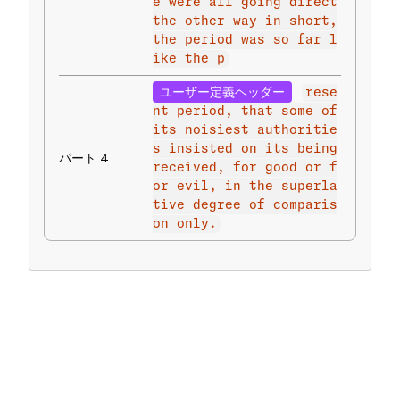
e were all going direct
the other way in short,
the period was so far l
ike the p
ユーザー定義ヘッダー
rese
nt period, that some of
its noisiest authoritie
s insisted on its being
パート 4
received, for good or f
or evil, in the superla
tive degree of comparis
on only.