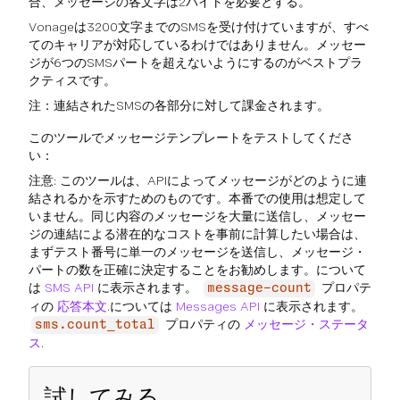
合、メッセージの各文字は2バイトを必要とする。
Vonageは3200文字までのSMSを受け付けていますが、すべ
てのキャリアが対応しているわけではありません。メッセー
ジが6つのSMSパートを超えないようにするのがベストプラ
クティスです。
注：連結されたSMSの各部分に対して課金されます。
このツールでメッセージテンプレートをテストしてくださ
い：
注意: このツールは、APIによってメッセージがどのように連
結されるかを示すためのものです。本番での使用は想定して
いません。同じ内容のメッセージを大量に送信し、メッセー
ジの連結による潜在的なコストを事前に計算したい場合は、
まずテスト番号に単一のメッセージを送信し、メッセージ・
パートの数を正確に決定することをお勧めします。について
は
SMS API
に表示されます。
プロパテ
message-count
ィの
応答本文
.については
Messages API
に表示されます。
プロパティの
メッセージ・ステータ
sms.count_total
ス
.
試してみる