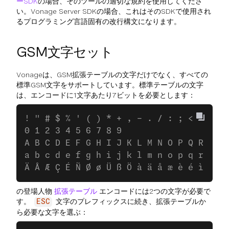
ーSDK
の場合、そのツールの適切な規約を使用してくださ
い。Vonage Server SDKの場合、これはそのSDKで使用され
るプログラミング言語固有の改行構文になります。
GSM文字セット
Vonageは、GSM拡張テーブルの文字だけでなく、すべての
標準GSM文字をサポートしています。標準テーブルの文字
は、エンコードに1文字あたり7ビットを必要とします：
! " # $ % ' ( ) * + , - . / : ; < = > ? 
0 1 2 3 4 5 6 7 8 9
A B C D E F G H I J K L M N O P Q R S T 
a b c d e f g h i j k l m n o p q r s t 
Ä Å Æ Ç É Ñ Ø ø Ü ß Ö à ä å æ è é ì ñ ò
の登場人物
拡張テーブル
エンコードには2つの文字が必要で
す。
文字のプレフィックスに続き、拡張テーブルか
ESC
ら必要な文字を選ぶ：