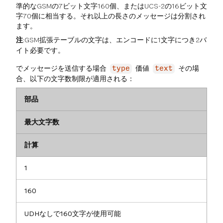
準的なGSMの7ビット文字160個、またはUCS-2の16ビット文
字70個に相当する。それ以上の長さのメッセージは分割され
ます。
注
:GSM拡張テーブルの文字は、エンコードに1文字につき2バ
イト必要です。
でメッセージを送信する場合
価値
その場
type
text
合、以下の文字数制限が適用される：
部品
最大文字数
計算
1
160
UDHなしで160文字が使用可能