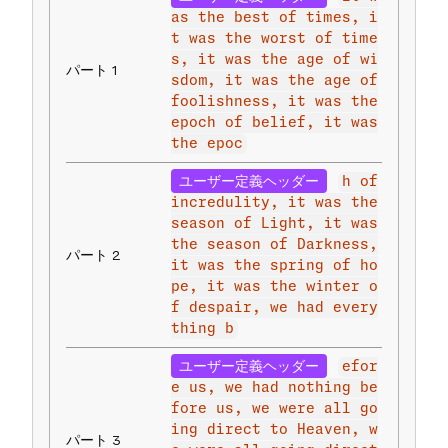
as the best of times, i
t was the worst of time
s, it was the age of wi
パート 1
sdom, it was the age of
foolishness, it was the
epoch of belief, it was
the epoc
ユーザー定義ヘッダー
h of
incredulity, it was the
season of Light, it was
the season of Darkness,
パート 2
it was the spring of ho
pe, it was the winter o
f despair, we had every
thing b
ユーザー定義ヘッダー
efor
e us, we had nothing be
fore us, we were all go
ing direct to Heaven, w
パート 3