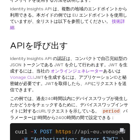
インサイトを使用する方法を説明します。
Identity Insights API は、複数の地域のエンドポイントから
利用できる。本ガイドの例では EU エンドポイントを使用し
ていますが、全リストは以下を参照してください。
技術詳
細
.
APIを呼び出す
Identity Insights API の認証は、コンパクトで自己完結型の
JSON トークンである JWT を介して行われます。JWT を生
成するには、当社の
オンラインジェネレーター
あるいは
Vonage CLI
.JWTを生成するには、アプリケーションIDと秘
密鍵が必要です。JWTを取得したら、APIにリクエストを送
信できます。
この例では、過去240時間以内にデバイススワップが発生し
たかどうかをチェックするために、デバイススワップインサ
イトに対するcURLリクエストを示している。
パ
period
ラメーターは1時間から2400時間の間で設定できる：
curl
 -
X
 POST
 https
:
//api-eu.vonage.com/i
  -
H
 "Authorization: Bearer $JWT"
 \