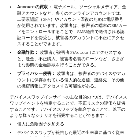
Accountの買収：
電子メール、ソーシャルメディア、金
融アカウントなど、多くのオンラインアカウントでは、
二要素認証（2FA）やアカウント回復のために電話番号
が使用されています。攻撃者は、被害者の端末のSIMカー
ドをコントロールすることで、SMS経由で送信される認
証コードを傍受し、被害者のアカウントに不正にアクセ
スすることができます。
金融詐欺：
攻撃者が被害者のAccountにアクセスする
と、送金、不正購入、被害者名義のローンなど、さまざ
まな形態の金融詐欺を行うことができる。
プライバシー侵害：
攻撃者は、被害者のデバイスやアカ
ウントに保存されている個人的な通信、連絡先、その他
の機密情報にアクセスする可能性がある。
デバイススワップインサイトの主な目的の1つは、デバイスス
ワップイベントを特定することで、不正リスクの評価を提供
することです。デバイススワップを統合することで、以下の
ような様々なシナリオを補完することができます：
個人に危険因子を加える
デバイススワップが報告した最近の出来事に基づく従来