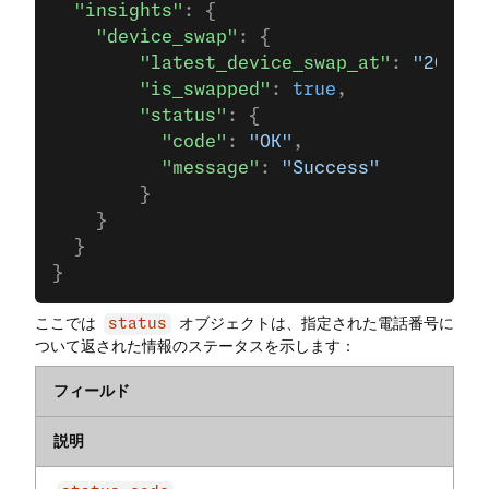
  "insights"
: {
    "device_swap"
: {
        "latest_device_swap_at"
: 
"2024-0
        "is_swapped"
: 
true
,
        "status"
: {
          "code"
: 
"OK"
,
          "message"
: 
"Success"
        }
    }
  }
}
ここでは
オブジェクトは、指定された電話番号に
status
ついて返された情報のステータスを示します：
フィールド
説明