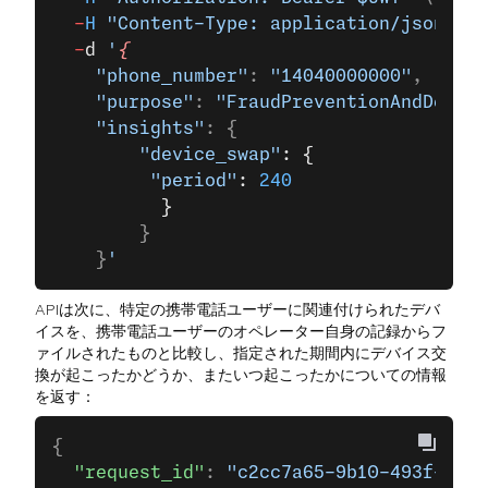
  -
H
 "Content-Type: application/json"
 \
  -
d
 '
{
    "phone_number"
: 
"14040000000"
,
    "purpose"
: 
"FraudPreventionAndDetect
    "insights"
: {
        "device_swap"
: {
         "period"
: 
240
          }
        }
    }
'
APIは次に、特定の携帯電話ユーザーに関連付けられたデバ
イスを、携帯電話ユーザーのオペレーター自身の記録からフ
ァイルされたものと比較し、指定された期間内にデバイス交
換が起こったかどうか、またいつ起こったかについての情報
を返す：
{
  "request_id"
: 
"c2cc7a65-9b10-493f-9c0a