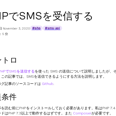
HPでSMSを受信する
#php
#sms-api
日
November 3, 2020
5 分
ントロ
PHPでSMSを送信する
を使った SMS の送信について説明しましたが、
。この記事では、SMSを送信できるようにする方法を説明します。
ログ記事のソースコードは
Github
.
提条件
を読む前にPHPをインストールしておく必要があります。私はPHP 7.
ドはPHP 7.3以上で動作するはずです。また
Composer
が必要です。