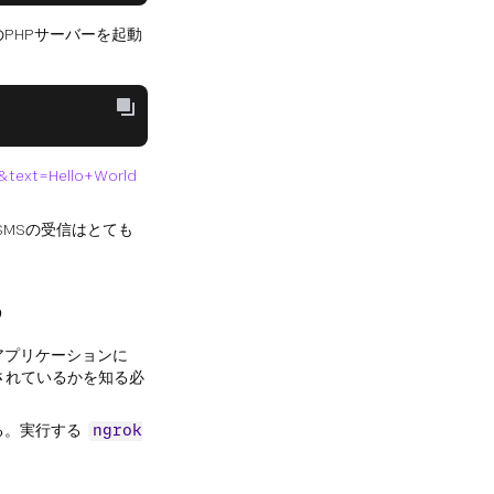
PHPサーバーを起動
&text=Hello+World
SMSの受信はとても
る
アプリケーションに
行されているかを知る必
る。実行する
ngrok