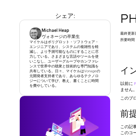
P
シェア:
Michael Heap
最終更新
ヴォネージの卒業生
所要時間：
マイケルはポリグロット・ソフトウェア・
エンジニアであり、システムの複雑性を軽
減し、より予測可能なものにすることに尽
力している。さまざまな言語やツールを使
いこなし、ユーザーグループやカンファレ
ンスで世界中の聴衆と技術的な専門知識を
イ
共有している。日々、マイケルはVonageの
元開発者支持者であり、あらゆるテクノロ
ジーについて学び、教え、書くことに時間
以前に
を費やしている。
ません
このブ
前
この記事
このコー