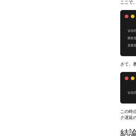
ここで
vo
me
sm
さて、
vo
この時
ク遅延
結