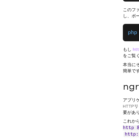
このフ
し、ポ
php
もし
ht
をご覧
本当にそ
簡単で
n
アプリ
HTTP
要があ
これか
http 
http: