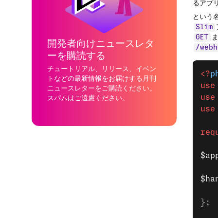
るアプ
という
Slim
GET
開発者向けニュースレタ
/webh
ーを購読する
チュートリアル、リリース、イベン
<?
p
トなどの最新情報をお届けする月刊
use
ニュースレターをご購読ください。
use
スパムはご遠慮ください。
use
req
$ap
$ha
   
};