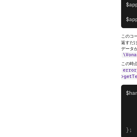
$ap
$ap
このコ
返すだ
データ
\Vona
この時
error
>getT
$ha
   
   
   
};