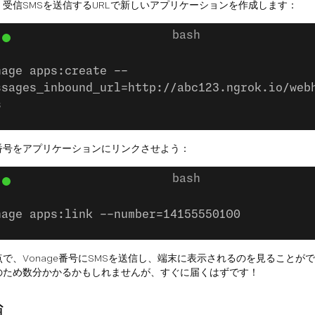
、受信SMSを送信するURLで新しいアプリケーションを作成します：
nage apps:create --
ssages_inbound_url=http://abc123.ngrok.io/web
s
番号をアプリケーションにリンクさせよう：
nage apps:link
--number=14155550100
点で、Vonage番号にSMSを送信し、端末に表示されるのを見ることが
のため数分かかるかもしれませんが、すぐに届くはずです！
論