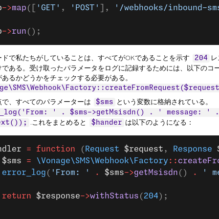
p
->
map
([
'GET'
, 
'POST'
], 
'/webhooks/inbound-sm
p
->
run
();
ードで私たちがしていることは、すべてがOKであることを示す
レ
204
けである。受け取ったパラメータをログに記録するためには、以下のコ
があるかどうかをチェックする必要がある。
ge\SMS\Webhook\Factory::createFromRequest($reques
点で、すべてのパラメーターは
という変数に格納されている。
$sms
_log('From: ' . $sms->getMsisdn() . ' message: ' 
.これをまとめると
は以下のようになる：
ext());
$hander
ndler
 =
 function
 (
Request
 $request
, 
Response
 
 $sms
 =
 \Vonage\SMS\Webhook\Factory
::
createFr
 error_log
(
'From: '
 .
 $sms
->
getMsisdn
() 
.
 ' m
 return
 $response
->
withStatus
(
204
);