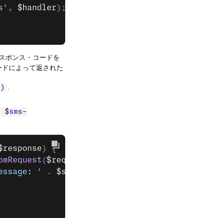
s'
, 
$handler
);
スポンス・コードを
ードによって返された
.
t)
. $sms-
$response
) {
omRequest
(
$request
);
essage: '
 .
 $sms
->
getText
());