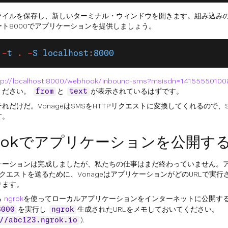
ァイルを保存し、新しいターミナル・ウィンドウを開きます。組み込みの
ート8000でアプリケーションを提供しましょう。
 -
t
 .
 -
S
 localhost
:
8000
tp://localhost:8000/webhook/inbound-sms?msisdn=14155550100
ください。
と
が表示されているはずです。
from
text
れだけだ。VonageはSMSをHTTPリクエストに変換してくれるので、
す。
grokでアプリケーションを公開す
ケーションは完成しましたが、私たちの仕事はまだ終わっていません。
リクエストを送るために、VonageはアプリケーションがどのURLで実
ります。
ら
ngrok
を使ってローカルアプリケーションをインターネットに公開す
を実行し
生成されたURLをメモしておいてください。
8000
ngrok
).
//abc123.ngrok.io