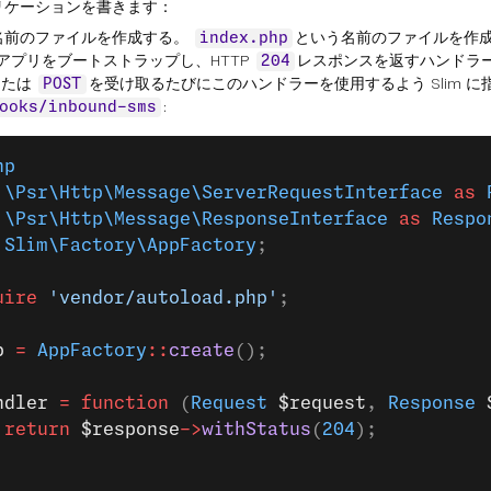
リケーションを書きます：
名前のファイルを作成する。
という名前のファイルを作
index.php
アプリをブートストラップし、HTTP
レスポンスを返すハンドラ
204
または
を受け取るたびにこのハンドラーを使用するよう Slim に
POST
:
ooks/inbound-sms
hp
 \Psr\Http\Message\ServerRequestInterface
 as
 
 \Psr\Http\Message\ResponseInterface
 as
 Respo
 Slim\Factory\AppFactory
;
uire
 'vendor/autoload.php'
;
p
 =
 AppFactory
::
create
();
ndler
 =
 function
 (
Request
 $request
, 
Response
 
 return
 $response
->
withStatus
(
204
);