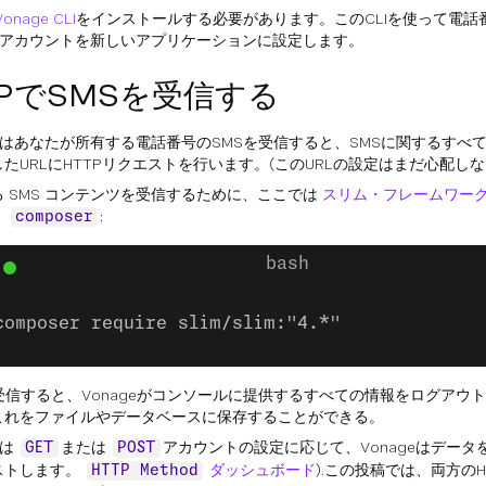
Vonage CLI
をインストールする必要があります。このCLIを使って電話
geアカウントを新しいアプリケーションに設定します。
PでSMSを受信する
geはあなたが所有する電話番号のSMSを受信すると、SMSに関するすべ
たURLにHTTPリクエストを行います。(このURLの設定はまだ心配し
 SMS コンテンツを受信するために、ここでは
スリム・フレームワー
。
:
composer
composer require slim/slim:"4.*"
を受信すると、Vonageがコンソールに提供するすべての情報をログアウ
これをファイルやデータベースに保存することができる。
eは
または
アカウントの設定に応じて、Vonageはデー
GET
POST
ストします。
ダッシュボード
).この投稿では、両方の
HTTP Method