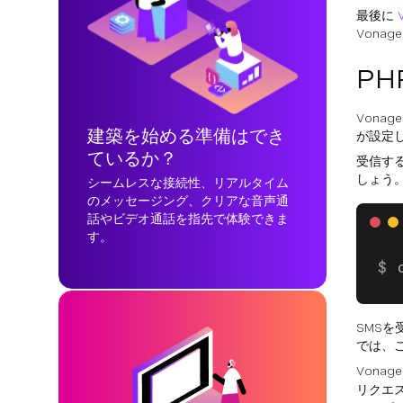
最後に
Vona
PH
Vona
建築を始める準備はでき
が設定し
ているか？
受信する
しょう
シームレスな接続性、リアルタイム
のメッセージング、クリアな音声通
話やビデオ通話を指先で体験できま
す。
SMS
では、
Vonag
リクエ