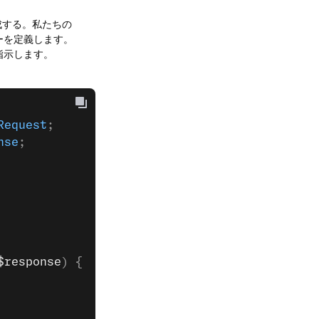
成する。私たちの
ーを定義します。
指示します。
Request
;
nse
;
$response
) {