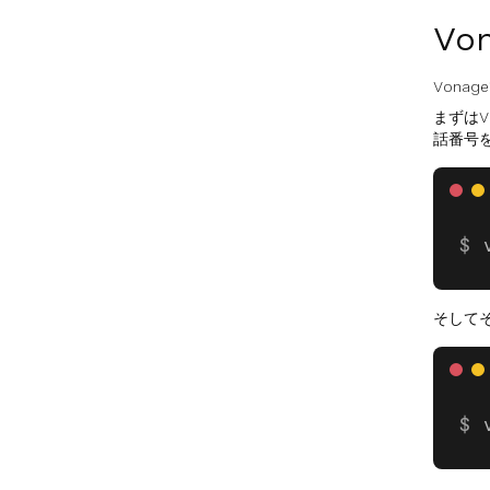
Vo
Vona
まずはV
話番号
そして