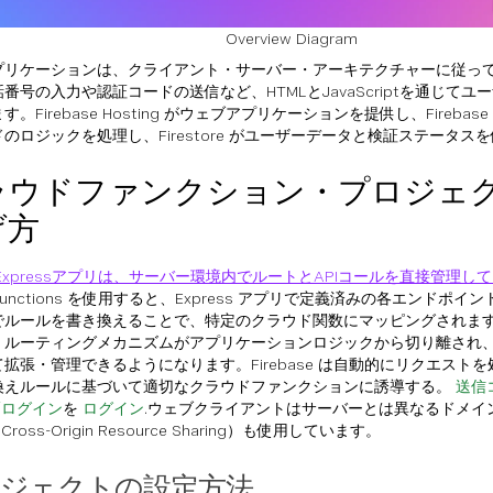
Overview Diagram
プリケーションは、クライアント・サーバー・アーキテクチャーに従っ
番号の入力や認証コードの送信など、HTMLとJavaScriptを通じて
。Firebase Hosting がウェブアプリケーションを提供し、Firebase F
のロジックを処理し、Firestore がユーザーデータと検証ステータス
ラウドファンクション・プロジェ
げ方
Expressアプリは、サーバー環境内でルートとAPIコールを直接管理し
d Functions を使用すると、Express アプリで定義済みの各エンドポイン
でルールを書き換えることで、特定のクラウド関数にマッピングされま
、ルーティングメカニズムがアプリケーションロジックから切り離され
拡張・管理できるようになります。Firebase は自動的にリクエスト
換えルールに基づいて適切なクラウドファンクションに誘導する。
送信
/ログイン
を
ログイン
.ウェブクライアントはサーバーとは異なるドメイ
Cross-Origin Resource Sharing）も使用しています。
ジェクトの設定方法