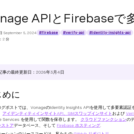
onage APIとFireba
#firebase
#verify-api
#identity-insights-api
日
September 5, 2024
2 分
記事の最終更新日：2026年3月4日
じめに
グポストでは、VonageのIdentity Insights APIを使用して多要
。
アイデンティティインサイトAPI、SIMスワップインサイト
および
Veri
ase Services を使用して関数を保存します。
クラウドファンクション
の
ーストア
データベース、そして
Firebase ホスティング
.
ケーションのソースコードは、私たちの
GitHub リポジトリ
.