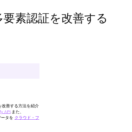
seで多要素認証を改善する
素認証を改善する方法を紹介
fy API
.また、
データを
クラウド・フ