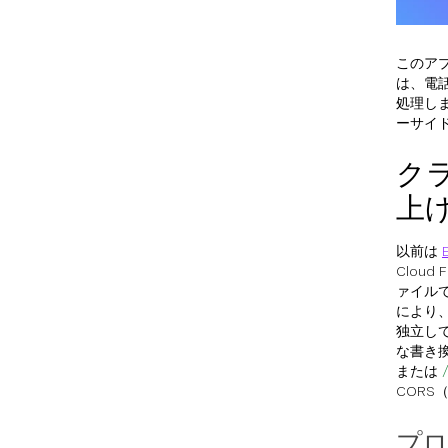
このア
は、電話
処理します
ーサイド
ク
上
以前は
Clou
ァイル
により
独立して
な書き
または
CORS（
プロ