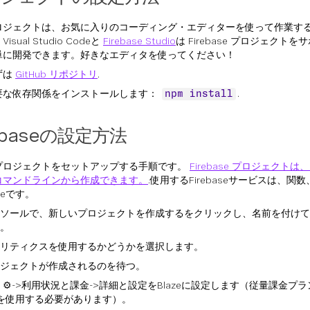
ロジェクトは、お気に入りのコーディング・エディターを使って作業す
isual Studio Codeと
Firebase Studio
は Firebase プロジェクト
単に開発できます。好きなエディタを使ってください！
ずは
GitHub リポジトリ
.
要な依存関係をインストールします：
.
npm install
rebaseの設定方法
プロジェクトをセットアップする手順です。
Firebase プロジェクトは、
コマンドラインから作成できます。
.使用するFirebaseサービスは、
oreです。
ソールで、新しいプロジェクトを作成するをクリックし、名前を付けて
。
リティクスを使用するかどうかを選択します。
ジェクトが作成されるのを待つ。
ア
⚙
->利用状況と課金->詳細と設定をBlazeに設定します（従量課金プ
Iを使用する必要があります）。