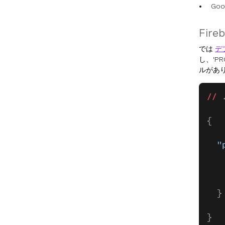
Go
Fir
では
デ
し、'P
ルがあ
//
 
{
  "
   
  }
}