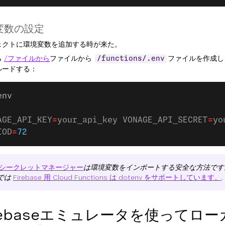
変数の設定
ェクトに環境変数を追加する時が来た。
ら
/ファイルから
ファイルから
ファイルを作成し
/functions/.env
ルードする：
env
AGE_API_KEY
=
your_api_key VONAGE_API_SECRET
=
yo
IOD
=
72
シークレットマネージャー
は環境変数をインポートする安全な方法です
では
Firebase 用 Cloud Functions は dotenv をサポートしています。
.
rebaseエミュレータを使ってロ