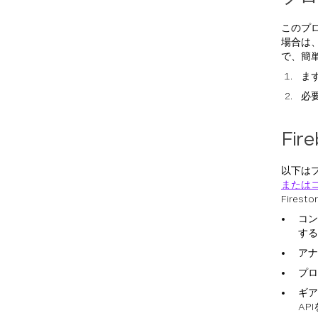
このプ
場合は、V
で、簡
ま
必
Fi
以下は
または
Firest
コン
する
アナ
プロ
ギ
AP