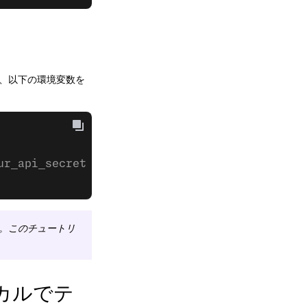
、以下の環境変数を
ur_api_secret VONAGE_APPLICATION_ID
=
your_appl
。このチュートリ
ーカルでテ