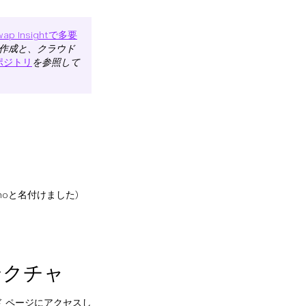
Swap Insightで多要
の作成と、クラウド
リポジトリ
を参照して
-demoと名付けました)
テクチャ
エンド ページにアクセスし