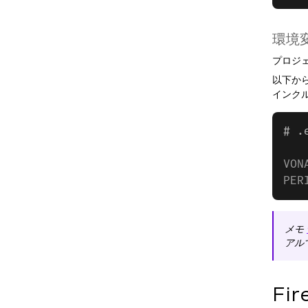
環境
プロジ
以下か
インク
# .
VON
PER
メモ
アル
Fi