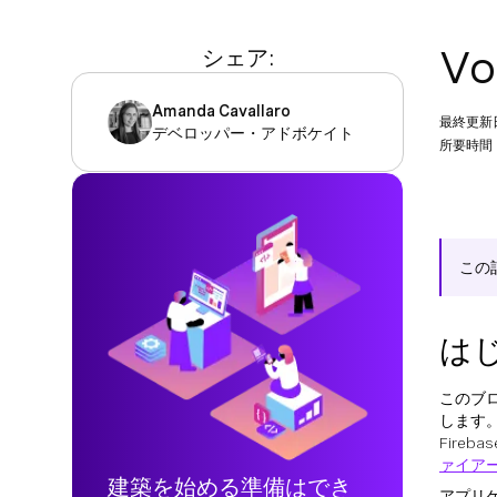
V
シェア:
Amanda Cavallaro
最終更新
デベロッパー・アドボケイト
所要時間：
この
は
このブロ
します
Fireb
ァイア
建築を始める準備はでき
アプリ