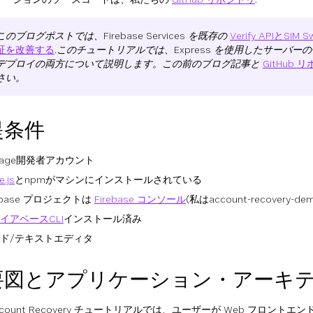
のブログポストでは、Firebase Services を既存の
Verify APIとSIM 
証を改善する
.このチュートリアルでは、Express を使用したサーバー
デプロイの両方について説明します。この前のブログ記事と
GitHub 
さい。
提条件
nage開発者アカウント
.js
とnpmがマシンにインストールされている
rebase プロジェクトは
Firebase コンソール
(私はaccount-recovery
イアベースCLI
インストール済み
ド/テキストエディタ
要図とアプリケーション・アーキ
ccount Recovery チュートリアルでは、ユーザーが Web フロント