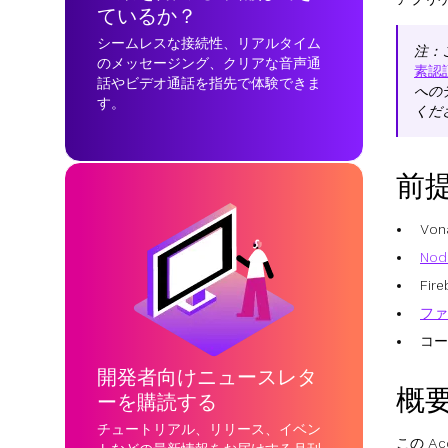
ているか？
シームレスな接続性、リアルタイム
注：こ
のメッセージング、クリアな音声通
素認
話やビデオ通話を指先で体験できま
への
す。
くだ
前
Vo
Node
Fi
ファ
コー
開発者向けニュースレタ
概
ーを購読する
チュートリアル、リリース、イベン
この A