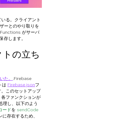
ている。クライアント
ユーザーとのやり取りを
unctions がサーバ
を保存します。
クトの立ち
ていた。
.Firebase
トは
Firebase.json
フ
す。このセットアップ
、各ファンクションが
を処理し、以下のよう
コード
を
sendCode
ンに存在するため、