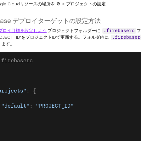
ogle Cloudリソースの場所を
⚙
-> プロジェクトの設定.
ebase デプロイターゲットの設定方法
プロイ目標を設定しよう
.プロジェクトフォルダーに
フ
.firebaserc
ROJECT_ID'をプロジェクトIDで更新する。フォルダ内に
.firebaser
ります。
.firebaserc
projects"
: {
 "default"
: 
"PROJECT_ID"