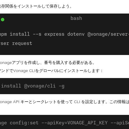
依存関係をインストールして保存しよう。
npm install --s express dotenv @vonage/server
rser request
onageアプリを作成し、番号を購入する必要がある。
ンドでVonage CLIをグローバルにインストールします：
 install @vonage/cli -g
onage API キーとシークレットを使って CLI を設定します。この情報
age config:set --apiKey=VONAGE_API_KEY --apiS