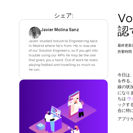
V
シェア:
認
Javier Molina Sanz
Javier studied Industrial Engineering back
最終更新
in Madrid where he's from. He is now one
of our Solution Engineers, so if you get into
所要時間：
trouble using our APIs he may be the one
that gives you a hand. Out of work he loves
playing football and travelling as much as
he can.
今日は
を作る
線の状
になり
ちは
ウ
ックす
合に特
アプリ