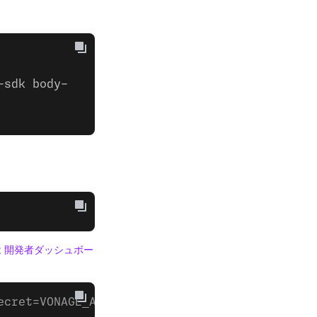
-sdk body-
は
開発者ダッシュボー
ecret=VONAGE_API_SECRET