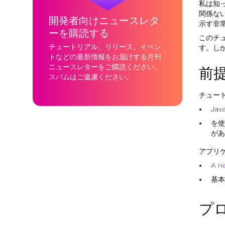
私は知
関係な
開発者向けニュースレタ
示す非
ーを購読する
このチ
チュートリアル、リリース、イベン
す。し
トなどの最新情報をお届けする月刊
ニュースレターをご購読ください。
前
スパムはご遠慮ください。
チュー
Jav
を
が
アプリケ
A
H
基
プ