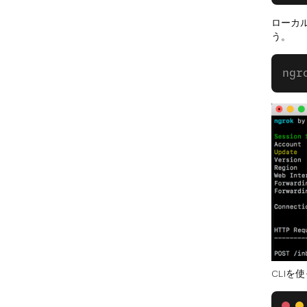
ローカル
う。
ngr
CLIを