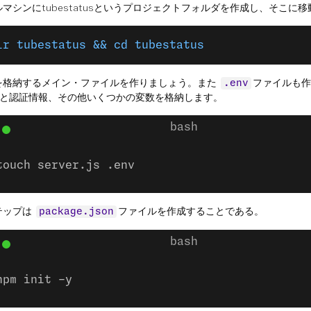
マシンにtubestatusというプロジェクトフォルダを作成し、そこに
ir tubestatus && cd tubestatus
を格納するメイン・ファイルを作りましょう。また
ファイルも作
.env
geと認証情報、その他いくつかの変数を格納します。
touch server.js .env
テップは
ファイルを作成することである。
package.json
npm init -y