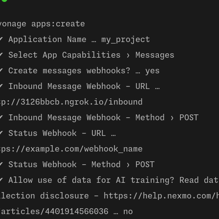
vonage apps:create
✔ Application Name … my_project
✔ Select App Capabilities › Messages
✔ Create messages webhooks? … yes
✔ Inbound Message Webhook - URL …
tp://3126bbcb.ngrok.io/inbound
✔ Inbound Message Webhook - Method › POST
✔ Status Webhook - URL …
tps://example.com/webhook_name
✔ Status Webhook - Method › POST
✔ Allow use of data for AI training? Read dat
llection disclosure - https://help.nexmo.com/
/articles/4401914566036 … no