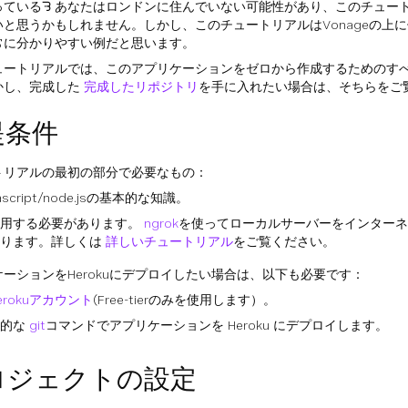
っているᘌ あなたはロンドンに住んでいない可能性があり、このチュー
いと思うかもしれません。しかし、このチュートリアルはVonageの上
常に分かりやすい例だと思います。
ュートリアルでは、このアプリケーションをゼロから作成するためのす
かし、完成した
完成したリポジトリ
を手に入れたい場合は、そちらをご
提条件
トリアルの最初の部分で必要なもの：
ascript/node.jsの基本的な知識。
使用する必要があります。
ngrok
を使ってローカルサーバーをインターネ
あります。詳しくは
詳しいチュートリアル
をご覧ください。
ーションをHerokuにデプロイしたい場合は、以下も必要です：
erokuアカウント
(Free-tierのみを使用します）。
本的な
git
コマンドでアプリケーションを Heroku にデプロイします。
ロジェクトの設定