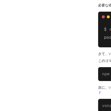
必要な
pa
さて、V
このコマ
npm
次に、V
ド
.
von