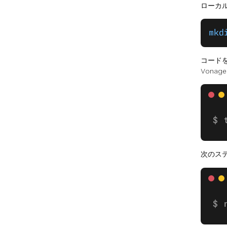
ローカル
mkd
コード
Vona
次のス