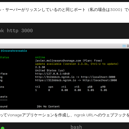
・サーバーがリッスンしているのと同じポート（私の場合は3000）でn
ok http 3000
使ってVonageアプリケーションを作成し、ngrok URLへのウェブフッ