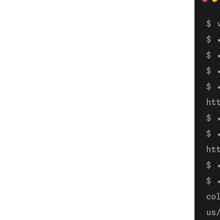
ht
ht
co
us