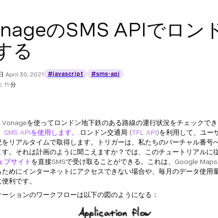
onageのSMS APIで
する
#javascript
#sms-api
日
April 30, 2021
11 分
、Vonageを使ってロンドン地下鉄のある路線の運行状況をチェックで
。
SMS APIを使用します。
.ロンドン交通局 (
TFL API
)を利用して、ユー
況をリアルタイムで取得します。トリガーは、私たちのバーチャル番号へ
ます。それは計画のように聞こえますか？では、このチュートリアルに
ェブサイト
を直接SMSで受け取ることができる。これは、Google Maps/C
るためにインターネットにアクセスできない場合や、毎月のデータ使用
に便利です。
ケーションのワークフローは以下の図のようになる：