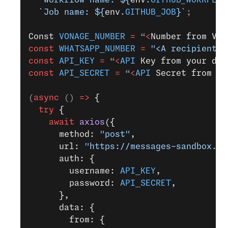
  `Job name: ${
env
.
GITHUB_JOB
}`
;
Const
 VONAGE_NUMBER
 =
 “
<
Number
 from
 Von
const
 WHATSAPP_NUMBER
 =
 "<A recipient>"
const
 API_KEY
 =
 “
<
API
 Key
 from
 your
 das
const
 API_SECRET
 =
 “
<
API
 Secret
 from
 yo
(
async
 () 
=>
 {
  try
 {
    await
 axios
({
      method: 
"post"
,
      url: 
"https://messages-sandbox.ne
      auth: {
        username: 
API_KEY
,
        password: 
API_SECRET
,
      },
      data: {
        from: {