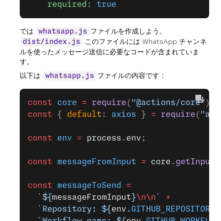
    required
: 
true
では
ファイルを作成しよう。
whatsapp.js
.このファイルには WhatsApp チャンネ
dist/index.js
ルを使ったメッセージ送信に必要なコードが含まれていま
す。
以下は
ファイルの内容です：
whatsapp.js
const
 core
 =
 require
(
"@actions/core"
);
const
 { 
default
: 
axios
 } 
=
 require
(
"axi
const
 env
 =
 process
.
env
;
const
 messageFromInput
 =
 core
.
getInput
(
const
 messageToSend
 =
  `${
messageFromInput
}
\n\n
`
 +
  `Repository: ${
env
.
GITHUB_REPOSITORY
}
  `Workflow name: ${
env
.
GITHUB_WORKFLOW