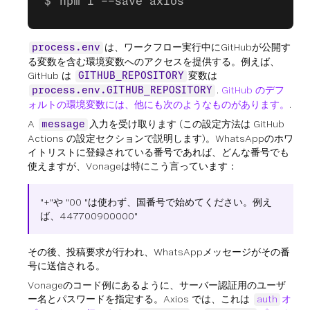
npm i --save axios
は、ワークフロー実行中にGitHubが公開す
process.env
る変数を含む環境変数へのアクセスを提供する。例えば、
GitHub は
変数は
GITHUB_REPOSITORY
.
GitHub のデフ
process.env.GITHUB_REPOSITORY
ォルトの環境変数には、他にも次のようなものがあります。
.
A
入力を受け取ります (この設定方法は GitHub
message
Actions の設定セクションで説明します)。WhatsAppのホワ
イトリストに登録されている番号であれば、どんな番号でも
使えますが、Vonageは特にこう言っています：
"+"や "00 "は使わず、国番号で始めてください。例え
ば、447700900000"
その後、投稿要求が行われ、WhatsAppメッセージがその番
号に送信される。
Vonageのコード例にあるように、サーバー認証用のユーザ
ー名とパスワードを指定する。Axios では、これは
auth
オ