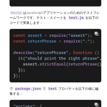
Mocha
はJavaScriptアプリケーションのためのテストフレ
ームワークです。テスト・スイートを
を以下の
test.js
コードで実装します：
const
 assert
 =
 require
(
"assert"
);
const
 returnPhrase
 =
 require
(
"."
);
describe
(
"returnPhrase"
, 
function
 () 
{
  it
(
"should print the right phrase"
, 
f
    assert.
strictEqual
(
returnPhrase
(), 
  });
}
);
で
で
プロパティを以下の値に編
package.json
test
集する：
"scripts"
: {