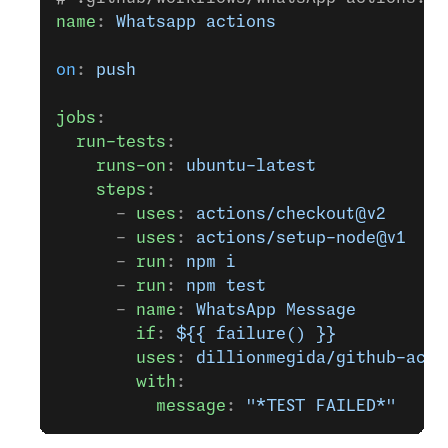
name
: 
Whatsapp actions
on
: 
push
jobs
:
  run-tests
:
    runs-on
: 
ubuntu-latest
    steps
:
      - 
uses
: 
actions/checkout@v2
      - 
uses
: 
actions/setup-node@v1
      - 
run
: 
npm i
      - 
run
: 
npm test
      - 
name
: 
WhatsApp Message
        if
: 
${{ failure() }}
        uses
: 
dillionmegida/github-acti
        with
:
          message
: 
"*TEST FAILED*"