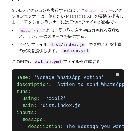
GitHub アクションを実行するには
アクションランナー
.アク
ションランナーは、使いたい Messages API の実装を提供し
ます。アクションランナーには二つのファイルが必要です：
action.yml
これは、受け取る入力や出力される変数な
ど、ランナーのスキーマを提供する。
メインファイル
) で参照される実際
dist/index.js
の実装を提供します。
.
action.yml
この例では
ファイルを作成する：
action.yml
name
: 
'Vonage WhatsApp Action'
description
: 
'Action to send WhatsApp m
runs
:
  using
: 
'node12'
  main
: 
'dist/index.js'
inputs
:
  message
:
    description
: 
The message you want t