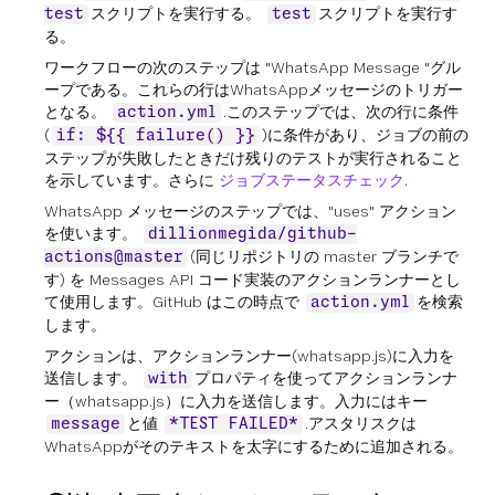
スクリプトを実行する。
スクリプトを実行す
test
test
る。
ワークフローの次のステップは "WhatsApp Message "グル
ープである。これらの行はWhatsAppメッセージのトリガー
となる。
.このステップでは、次の行に条件
action.yml
(
)に条件があり、ジョブの前の
if: ${{ failure() }}
ステップが失敗したときだけ残りのテストが実行されること
を示しています。さらに
ジョブステータスチェック
.
WhatsApp メッセージのステップでは、"uses" アクション
を使います。
dillionmegida/github-
(同じリポジトリの master ブランチで
actions@master
す) を Messages API コード実装のアクションランナーとし
て使用します。GitHub はこの時点で
を検索
action.yml
します。
アクションは、アクションランナー(whatsapp.js)に入力を
送信します。
プロパティを使ってアクションランナ
with
ー（whatsapp.js）に入力を送信します。入力にはキー
と値
.アスタリスクは
message
*TEST FAILED*
WhatsAppがそのテキストを太字にするために追加される。