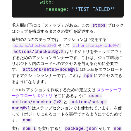
        with
:
          message
: 
"*TEST FAILED*"
求人欄の下には「ステップ」がある。この
ブロック
steps
はジョブを構成するタスクの実行を記述する。
最初の2つのステップでは、アクションは "使用する"
actions/checkout@v2
そして
actions/setup-node@v1
.
はリポジトリをチェックアウト
actions/checkout@v2
するためのアクションランナーです。これは、ジョブ環境に
リポジトリ内のコードへのアクセスを与えるために必要で
す。
はNodeをダウンロード
actions/setup-node@v1
するアクションランナーです。これは
にアクセスでき
npm
るようになります。
GitHub アクションを作成するための定型文は
スターターワ
ークフローリポジトリ
.そこにあるように
uses:
と
actions/checkout@v2
actions/setup-
はステップセクションでも使われています。を使
node@v1
ってリポジトリにあるコードを実行できるようにするためで
す。
.
npm
実行
を実行すると
そして
npm i
package.json
npm