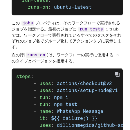
  run-tests
:
    runs-on
: 
ubuntu-latest
この
プロパティは、そのワークフローで実行される
jobs
ジョブを指定する。最初のジョブに
.GitHub
run-tests
では、ワークフローで実行されているすべてのタスクをそれ
ぞれのジョブ名でグループ化してアクションタブに表示しま
す。
次の行(
)は、ワークフローの実行に使用するOS
runs-on
のタイプとバージョンを指定する。
steps
:
      - 
uses
: 
actions/checkout@v2
      - 
uses
: 
actions/setup-node@v1
      - 
run
: 
npm i
      - 
run
: 
npm test
      - 
name
: 
WhatsApp Message
        if
: 
${{ failure() }}
        uses
: 
dillionmegida/github-acti