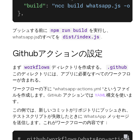
  "build"
: 
"ncc build whatsapp.js -o di
},
プッシュする前に
を実行し、
npm run build
whatsapp.jsのすべてを
.
dist/index.js
Githubアクションの設定
まず
ディレクトリを作成する。
workflows
.github
このディレクトリには、アプリに必要なすべてのワークフロ
ーが含まれる。
ワークフローの下に "whatsapp-actions.yml "というファイ
ルを作成します。GitHub アクションでは
YAML
構文を使いま
す。
この例では、新しいコミットがリポジトリにプッシュされ、
テストスクリプトが失敗したときに WhatsApp メッセージ
を送信します。これがワークフローの内容です：
# .github/workflows/whatsApp-actions.ym