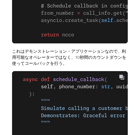
        # Schedule callback in configur
        from_number 
=
 call_info.get(
"fr
        asyncio.create_task(
self
.schedu
        return
 ncco
これはデモンストレーション・アプリケーションなので、利
用可能なオペレーターではなく、10秒間のカウントダウンを
使ってコールバックを行う。
  async
 def
 schedule_callback
(
        self
, 
phone_number
: 
str
, 
uuid
: 
    ):
        """
        Simulate calling a customer bac
        Demonstrates: Graceful error ha
        """