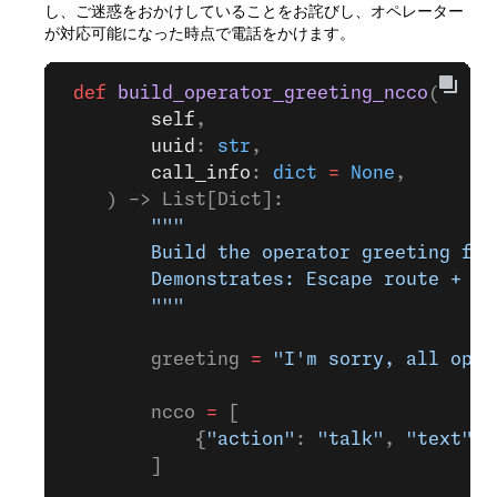
し、ご迷惑をおかけしていることをお詫びし、オペレーター
が対応可能になった時点で電話をかけます。
 def
 build_operator_greeting_ncco
(
        self
,
        uuid
: 
str
,
        call_info
: 
dict
 =
 None
,
    ) -> List[Dict]:
        """
        Build the operator greeting for
        Demonstrates: Escape route + cu
        """
        greeting 
=
 "I'm sorry, all oper
        ncco 
=
 [
            {
"action"
: 
"talk"
, 
"text"
: 
        ]