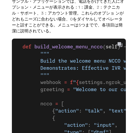
サンプル・アプリケーションでは、電話をかけてきた人にオ
プション・メニューが表示される：1：課金、2：テクニカ
ル・サポート、3：アカウント管理。これらのオプショ ンが
どれもニーズに合わない場合、0をダイヤルしてオペレータ
ーと話すことができる。メニューは5つまでで、各項目は簡
潔に説明されている。
  def
 build_welcome_menu_ncco
(
self
) -> 
        """
        Build the welcome menu NCCO wit
        Demonstrates: Effective IVR wit
        """
        webhook 
=
 f
"
{
settings.ngrok_url
        greeting 
=
 "Welcome to our cust
        ncco 
=
 [
            {
"action"
: 
"talk"
, 
"text"
: 
            {
                "action"
: 
"input"
,
                "type"
: [
"dtmf"
],