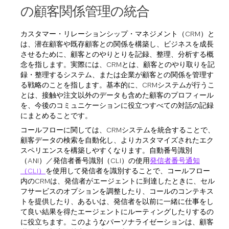
の顧客関係管理の統合
カスタマー・リレーションシップ・マネジメント（CRM）と
は、潜在顧客や既存顧客との関係を構築し、ビジネスを成長
させるために、顧客とのやりとりを記録、整理、分析する概
念を指します。実際には、CRMとは、顧客とのやり取りを記
録・整理するシステム、または企業が顧客との関係を管理す
る戦略のことを指します。基本的に、CRMシステムが行うこ
とは、接触や注文以外のデータも含めた顧客のプロフィール
を、今後のコミュニケーションに役立つすべての対話の記録
にまとめることです。
コールフローに関しては、CRMシステムを統合することで、
顧客データの検索を自動化し、よりカスタマイズされたエク
スペリエンスを構築しやすくなります。自動番号識別
（ANI）／発信者番号識別（CLI）の使用
発信者番号通知
（CLI）
を使用して発信者を識別することで、コールフロー
内のCRMは、発信者がエージェントに到達したときに、セル
フサービスのオプションを調整したり、コールのコンテキス
トを提供したり、あるいは、発信者を以前に一緒に仕事をし
て良い結果を得たエージェントにルーティングしたりするの
に役立ちます。このようなパーソナライゼーションは、顧客