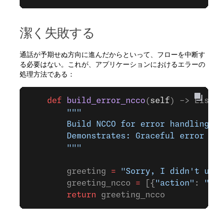
潔く失敗する
通話が予期せぬ方向に進んだからといって、フローを中断す
る必要はない。これが、アプリケーションにおけるエラーの
処理方法である：
    def
 build_error_ncco
(
self
) -> List[
        """
        Build NCCO for error handling
        Demonstrates: Graceful error ha
        """
        greeting 
=
 "Sorry, I didn't und
        greeting_ncco 
=
 [{
"action"
: 
"ta
        return
 greeting_ncco