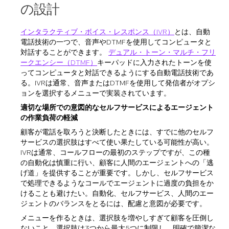
の設計
インタラクティブ・ボイス・レスポンス（IVR）
とは、自動
電話技術の一つで、音声やDTMFを使用してコンピュータと
対話することができます。
デュアル・トーン・マルチ・フリ
ークエンシー（DTMF）
キーパッドに入力されたトーンを使
ってコンピュータと対話できるようにする自動電話技術であ
る。IVRは通常、音声またはDTMFを使用して発信者がオプシ
ョンを選択するメニューで実装されています。
適切な場所での意図的なセルフサービスによるエージェント
の作業負荷の軽減
顧客が電話を取ろうと決断したときには、すでに他のセルフ
サービスの選択肢はすべて使い果たしている可能性が高い。
IVRは通常、コールフローの最初のステップですが、この種
の自動化は慎重に行い、顧客に人間のエージェントへの「逃
げ道」を提供することが重要です。しかし、セルフサービス
で処理できるようなコールでエージェントに過度の負担をか
けることも避けたい。自動化、セルフサービス、人間のエー
ジェントのバランスをとるには、配慮と意図が必要です。
メニューを作るときは、選択肢を増やしすぎて顧客を圧倒し
ないこと。選択肢は3つから最大5つに制限し、明確で簡潔な