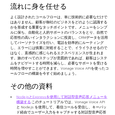
流れに身を任せる
よく設計されたコールフローは、単に技術的に必要なだけで
はありません。顧客が御社のビジネスをどのように認識する
かを形成する重要なタッチポイントです。メニューをシンプ
ルに保ち、自動化と人的サポートのバランスをとり、自然で
応答性の高いインタラクションに投資し、CRMデータを活用
してパーソナライズを行い、電話を効率的にルーティング
し、エラーには慎重に対処することで、イライラさせるので
はなく、直感的に感じられるエクスペリエンスが生まれま
す。旅のすべてのステップが意図的であれば、顧客はシステ
ムをナビゲートする時間を減らし、必要なサポートを受ける
時間を増やすことができます。Vonage Voice APIを使ったコ
ールフローの構築を今すぐ始めましょう。
その他の資料
Node.jsとExpressを使用して対話型音声応答メニューを
構築する
:このチュートリアルでは、Vonage Voice API
と Node.js を使用して、着信コールを受信し、キーパッ
ド経由でユーザー入力をキャプチャする対話型音声応答