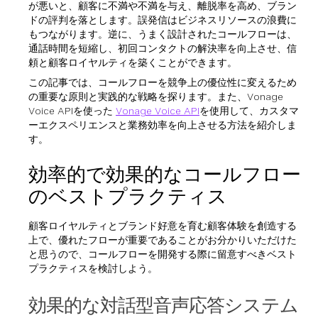
が悪いと、顧客に不満や不満を与え、離脱率を高め、ブラン
ドの評判を落とします。誤発信はビジネスリソースの浪費に
もつながります。逆に、うまく設計されたコールフローは、
通話時間を短縮し、初回コンタクトの解決率を向上させ、信
頼と顧客ロイヤルティを築くことができます。
この記事では、コールフローを競争上の優位性に変えるため
の重要な原則と実践的な戦略を探ります。また、Vonage
Voice APIを使った
Vonage Voice API
を使用して、カスタマ
ーエクスペリエンスと業務効率を向上させる方法を紹介しま
す。
効率的で効果的なコールフロー
のベストプラクティス
顧客ロイヤルティとブランド好意を育む顧客体験を創造する
上で、優れたフローが重要であることがお分かりいただけた
と思うので、コールフローを開発する際に留意すべきベスト
プラクティスを検討しよう。
効果的な対話型音声応答システム