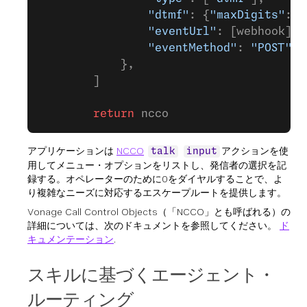
                "dtmf"
: {
"maxDigits"
: 
1
                "eventUrl"
: [webhook],
                "eventMethod"
: 
"POST"
,
            },
        ]
        return
 ncco
アプリケーションは
NCCO
アクションを使
talk
input
用してメニュー・オプションをリストし、発信者の選択を記
録する。オペレーターのために0をダイヤルすることで、よ
り複雑なニーズに対応するエスケープルートを提供します。
Vonage Call Control Objects（「NCCO」とも呼ばれる）の
詳細については、次のドキュメントを参照してください。
ド
キュメンテーション
.
スキルに基づくエージェント・
ルーティング