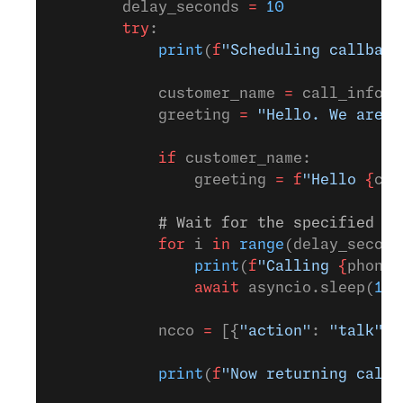
        delay_seconds 
=
 10
        try
:
            print
(
f
"Scheduling callback
            customer_name 
=
 call_info.g
            greeting 
=
 "Hello. We are c
            if
 customer_name:
                greeting 
=
 f
"Hello 
{
cus
            # Wait for the specified de
            for
 i 
in
 range
(delay_second
                print
(
f
"Calling 
{
phone_
                await
 asyncio.sleep(
1
)
            ncco 
=
 [{
"action"
: 
"talk"
, 
            print
(
f
"Now returning call 