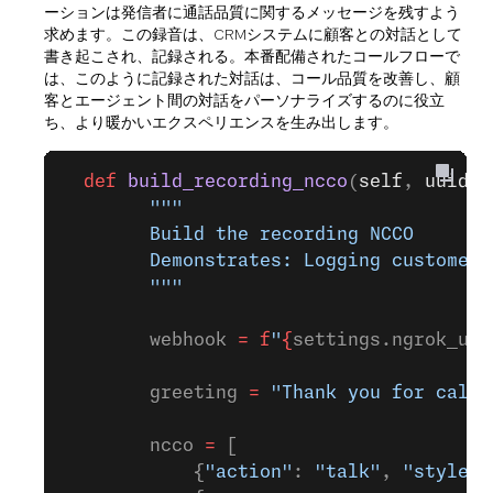
ーションは発信者に通話品質に関するメッセージを残すよう
求めます。この録音は、CRMシステムに顧客との対話として
書き起こされ、記録される。本番配備されたコールフローで
は、このように記録された対話は、コール品質を改善し、顧
客とエージェント間の対話をパーソナライズするのに役立
ち、より暖かいエクスペリエンスを生み出します。
  def
 build_recording_ncco
(
self
, 
uuid
: 
        """
        Build the recording NCCO
        Demonstrates: Logging customer 
        """
        webhook 
=
 f
"
{
settings.ngrok_url
        greeting 
=
 "Thank you for calli
        ncco 
=
 [
            {
"action"
: 
"talk"
, 
"style"
: