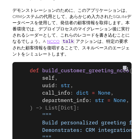
デモンストレーションのために、このアプリケーションは、
CRMシステムの代用として、あらかじめ入力されたSQLiteデ
ータベースを使用して、発信者の顧客情報を取得します。本
番環境では、デプロイプロセスのマイグレーション後に実行
されるシーダーとして、これらのレコードを書き込むことに
なるでしょう。A
NCCO
アクションは、特定の要求
talk
された顧客情報を復唱することで、スキルベースのエージェ
ントをシミュレートします。
    def
 build_customer_greeting_ncco
(
        self
,
        uuid
: 
str
,
        call_info
: 
dict
 =
 None
,
        department_info
: 
str
 =
 None
,
    ) -> List[Dict]:
        """
        Build personalized greeting for
        Demonstrates: CRM integration f
        """