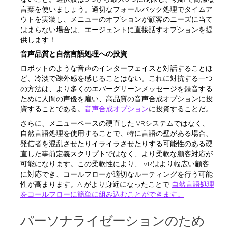
言葉を使いましょう。適切なフォールバック処理でタイムア
ウトを実装し、メニューのオプションが顧客のニーズに当て
はまらない場合は、エージェントに直接話すオプションを提
供します！
音声品質と自然言語処理への投資
ロボットのような音声のインターフェイスと対話することほ
ど、冷淡で疎外感を感じることはない。これに対抗する一つ
の方法は、より多くのエバーグリーンメッセージを録音する
ために人間の声優を雇い、高品質の音声合成オプションに投
資することである。
音声合成オプション
に投資することだ。
さらに、メニューベースの硬直したIVRシステムではなく、
自然言語処理を使用することで、特に言語の壁がある場合、
発信者を混乱させたりイライラさせたりする可能性のある硬
直した事前定義スクリプトではなく、より柔軟な顧客対応が
可能になります。この柔軟性により、IVRはより幅広い顧客
に対応でき、コールフローが適切なルーティングを行う可能
性が高まります。AIがより身近になったことで
自然言語処理
をコールフローに簡単に組み込むことができます。
.
パーソナライゼーションのため