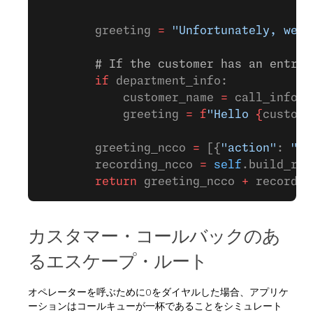
        greeting 
=
 "Unfortunately, we d
        # If the customer has an entry 
        if
 department_info:
            customer_name 
=
 call_info.g
            greeting 
=
 f
"Hello 
{
custome
        greeting_ncco 
=
 [{
"action"
: 
"ta
        recording_ncco 
=
 self
.build_rec
        return
 greeting_ncco 
+
 recordin
カスタマー・コールバックのあ
るエスケープ・ルート
オペレーターを呼ぶために0をダイヤルした場合、アプリケ
ーションはコールキューが一杯であることをシミュレート