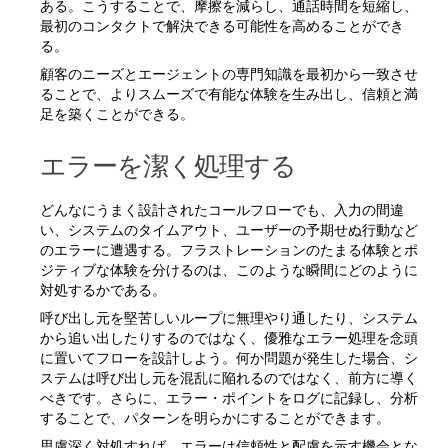
ある。こうすることで、摩擦を減らし、通話時間を短縮し、
最初のコンタクトで解決できる可能性を高めることができ
る。
顧客のニーズとエージェントの専門知識を最初から一致させ
ることで、よりスムーズで有能な体験を生み出し、信頼と満
足を築くことができる。
エラーを潔く処理する
どんなにうまく設計されたコールフローでも、入力の間違
い、システムのタイムアウト、ユーザーの予期せぬ行動など
のエラーに遭遇する。フラストレーションのたまる体験とポ
ジティブな体験を分けるのは、このような瞬間にどのように
対処するかである。
呼び出し元を堅苦しいループに無理やり通したり、システム
から追い出したりするのではなく、優雅なエラー処理を念頭
に置いてフローを設計しよう。何か問題が発生した場合、シ
ステムは呼び出し元を混乱に陥れるのではなく、前方に導く
べきです。さらに、エラー・ポイントをログに記録し、分析
することで、パターンを明らかにすることができます。
思慮深く対処すれば、エラーは信頼性と配慮を示す機会とな