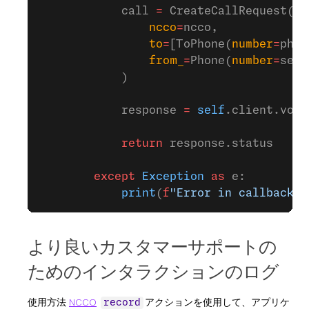
            call 
=
 CreateCallRequest(
                ncco
=
ncco,
                to
=
[ToPhone(
number
=
phon
                from_
=
Phone(
number
=
sett
            )
            response 
=
 self
.client.voic
            return
 response.status
        except
 Exception
 as
 e:
            print
(
f
"Error in callback s
より良いカスタマーサポートの
ためのインタラクションのログ
使用方法
NCCO
アクションを使用して、アプリケ
record