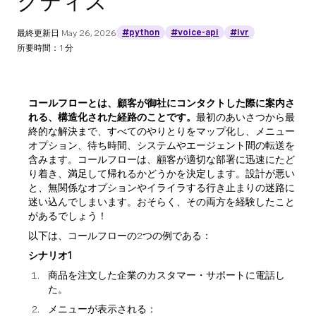
クティス
#python
#voice-api
#ivr
最終更新日
May 26, 2026
所要時間：1 分
コールフローとは、顧客が御社にコンタクトした際に案内さ
れる、構造化された経路のことです。
最初のあいさつから最
終的な解決まで、すべてのやりとりをマップ化し、メニュー
オプション、待ち時間、システムやエージェント間の転送を
含みます。コールフローは、顧客が適切な部署に迅速にたど
り着き、満足して帰れるかどうかを決定します。設計が悪い
と、無関係なオプションやイライラする行き止まりの迷路に
迷い込んでしまいます。おそらく、その両方を経験したこと
があるでしょう！
以下は、コールフローの2つの例である：
シナリオ1
商品を注文した企業のカスタマー・サポートに電話し
た。
メニューが表示される：