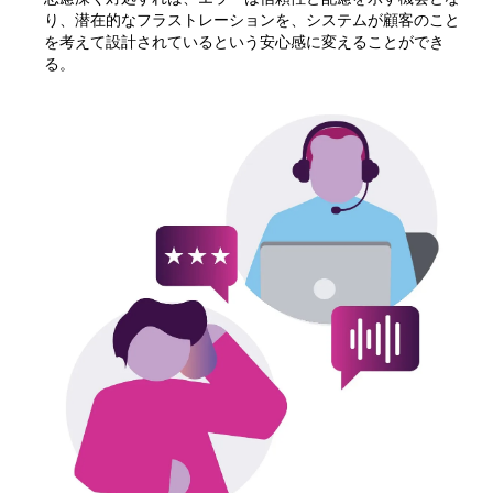
り、潜在的なフラストレーションを、システムが顧客のこと
を考えて設計されているという安心感に変えることができ
る。
tho
d
c
can
cu
tr
l