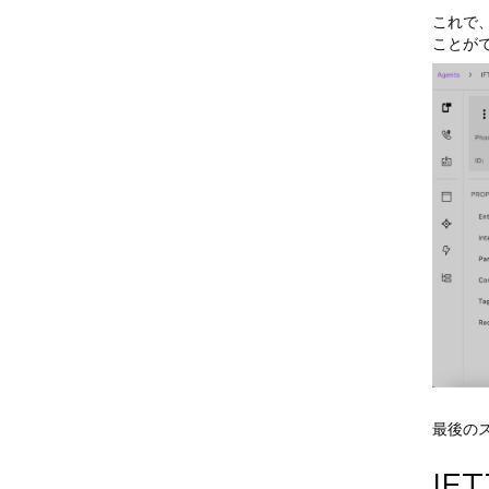
これで、
ことが
最後の
IF