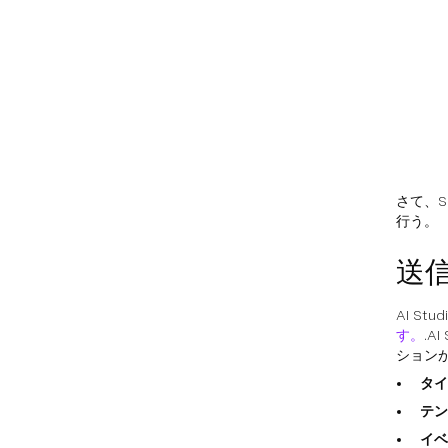
さて、S
行う。
送
AI S
す。
.A
ション
タイ
テン
イベ