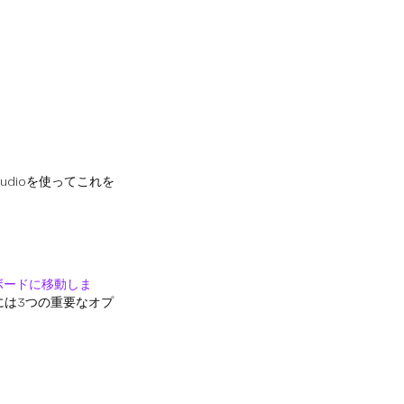
tudioを使ってこれを
シュボードに移動しま
には3つの重要なオプ