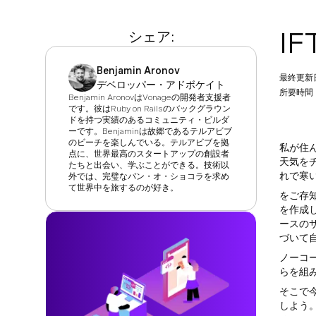
IF
シェア:
Benjamin Aronov
最終更新
デベロッパー・アドボケイト
所要時間：
Benjamin AronovはVonageの開発者支援者
です。彼はRuby on Railsのバックグラウン
ドを持つ実績のあるコミュニティ・ビルダ
ーです。Benjaminは故郷であるテルアビブ
のビーチを楽しんでいる。テルアビブを拠
私が住
点に、世界最高のスタートアップの創設者
天気を
たちと出会い、学ぶことができる。技術以
れで寒
外では、完璧なパン・オ・ショコラを求め
て世界中を旅するのが好き。
をご存
を作成
ースの
づいて
ノーコ
らを組
そこで
しよう