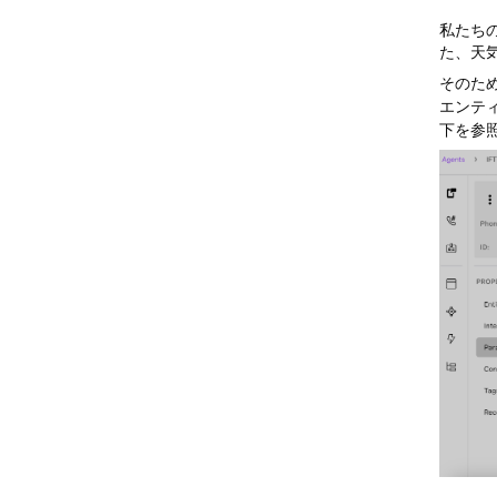
私たち
た、天
そのた
エンテ
下を参