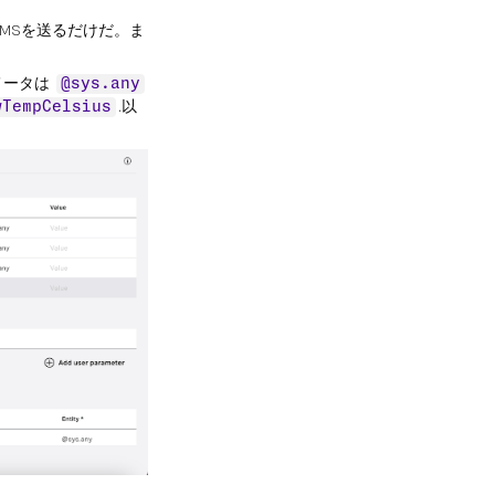
MSを送るだけだ。ま
メータは
@sys.any
.以
wTempCelsius