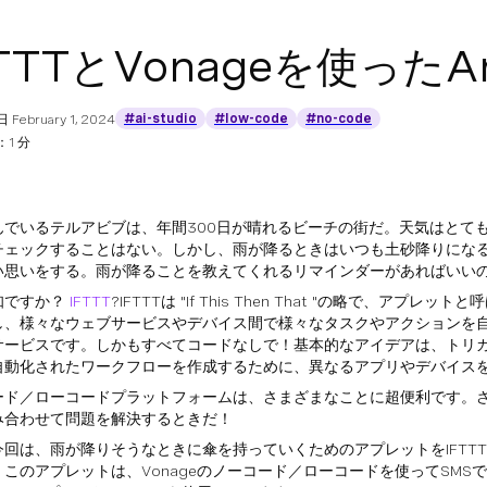
TTTとVonageを使ったAny
#ai-studio
#low-code
#no-code
日
February 1, 2024
1 分
んでいるテルアビブは、年間300日が晴れるビーチの街だ。天気はとて
チェックすることはない。しかし、雨が降るときはいつも土砂降りにな
い思いをする。雨が降ることを教えてくれるリマインダーがあればいい
知ですか？
IFTTT
?IFTTTは "If This Then That "の略で、アプレ
し、様々なウェブサービスやデバイス間で様々なタスクやアクションを
サービスです。しかもすべてコードなしで！基本的なアイデアは、トリ
自動化されたワークフローを作成するために、異なるアプリやデバイス
ード／ローコードプラットフォームは、さまざまなことに超便利です。
み合わせて問題を解決するときだ！
今回は、雨が降りそうなときに傘を持っていくためのアプレットをIFTT
。このアプレットは、Vonageのノーコード／ローコードを使ってSMS