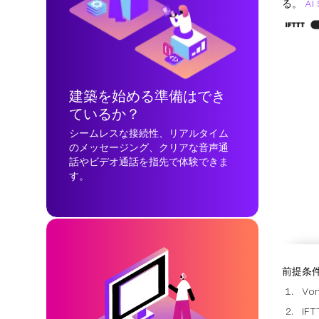
る。
AI
建築を始める準備はでき
ているか？
シームレスな接続性、リアルタイム
のメッセージング、クリアな音声通
話やビデオ通話を指先で体験できま
す。
前提条
V
IF