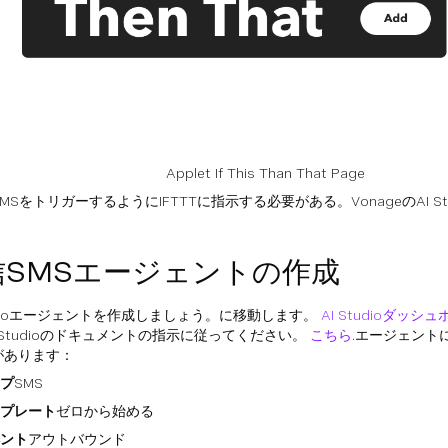
Applet If This Than That Page
MSをトリガーするようにIFTTTに指示する必要がある。VonageのAI S
信SMSエージェントの作成
tudioエージェントを作成しましょう。に移動します。
AI Studioダッ
I Studioのドキュメントの指示に従ってください。
こちら
.エージェント
があります：
プ
SMS
プレート
ゼロから始める
ント
アウトバウンド