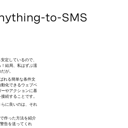
thing-to-SMS
も安定しているので、
る！結局、私はずぶ濡
のだが。
ットと呼ばれる簡単な条件文
自動化できるウェブベ
ガーやアクションに基
を接続することです。
さらに良いのは、それ
Tで作った方法を紹介
で警告を送ってくれ